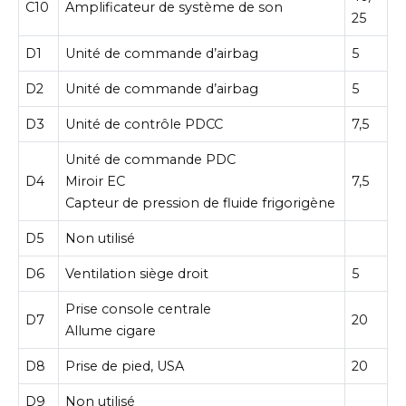
C10
Amplificateur de système de son
25
D1
Unité de commande d’airbag
5
D2
Unité de commande d’airbag
5
D3
Unité de contrôle PDCC
7,5
Unité de commande PDC
D4
Miroir EC
7,5
Capteur de pression de fluide frigorigène
D5
Non utilisé
D6
Ventilation siège droit
5
Prise console centrale
D7
20
Allume cigare
D8
Prise de pied, USA
20
D9
Non utilisé