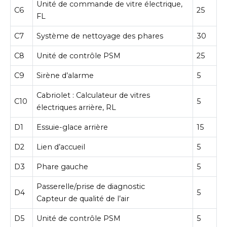
Unité de commande de vitre électrique,
C6
25
FL
C7
Système de nettoyage des phares
30
C8
Unité de contrôle PSM
25
C9
Sirène d’alarme
5
Cabriolet : Calculateur de vitres
C10
5
électriques arrière, RL
D1
Essuie-glace arrière
15
D2
Lien d’accueil
5
D3
Phare gauche
5
Passerelle/prise de diagnostic
D4
5
Capteur de qualité de l’air
D5
Unité de contrôle PSM
5