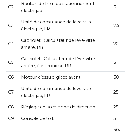
Bouton de frein de stationnement
C2
5
électrique
Unité de commande de lève-vitre
C3
7,5
électrique, FR
Cabriolet : Calculateur de lève-vitre
C4
20
arrière, RR
Cabriolet : Calculateur de lève-vitre
C5
5
arrière, électronique RR
C6
Moteur d’essuie-glace avant
30
Unité de commande de lève-vitre
C7
25
électrique, FR
C8
Réglage de la colonne de direction
25
C9
Console de toit
5
40/