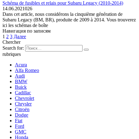
Schéma de fusibles et relais pour Subaru Legacy (2010-2014)
14.06.2021
0
26
Dans cet article, nous considérons la cinquième génération de
Subaru Legacy (BM, BR), produite de 2009 à 2014. Vous trouverez
ici les schémas de boîte
Навигация по записям
1
2
3
Далее
Chercher
Search for:
rubriques
Acura
Alfa Romeo
Audi
BMW
Buick
Cadillac
Chevrolet
Chrysler
Citroën
Dodge
Fiat
Ford
GMC
Honda