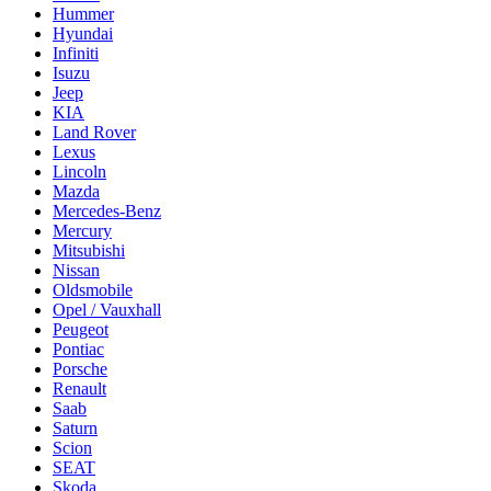
Hummer
Hyundai
Infiniti
Isuzu
Jeep
KIA
Land Rover
Lexus
Lincoln
Mazda
Mercedes-Benz
Mercury
Mitsubishi
Nissan
Oldsmobile
Opel / Vauxhall
Peugeot
Pontiac
Porsche
Renault
Saab
Saturn
Scion
SEAT
Skoda