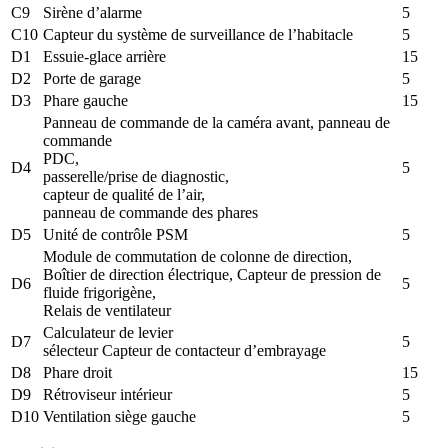
C9
Sirène d’alarme
5
C10
Capteur du système de surveillance de l’habitacle
5
D1
Essuie-glace arrière
15
D2
Porte de garage
5
D3
Phare gauche
15
Panneau de commande de la caméra avant, panneau de
commande
PDC,
D4
5
passerelle/prise de diagnostic,
capteur de qualité de l’air,
panneau de commande des phares
D5
Unité de contrôle PSM
5
Module de commutation de colonne de direction,
Boîtier de direction électrique, Capteur de pression de
D6
5
fluide frigorigène,
Relais de ventilateur
Calculateur de levier
D7
5
sélecteur Capteur de contacteur d’embrayage
D8
Phare droit
15
D9
Rétroviseur intérieur
5
D10
Ventilation siège gauche
5