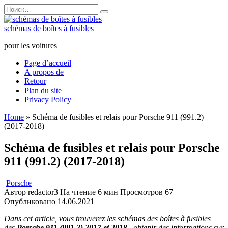
Перейти
Search
к
for:
содержанию
schémas de boîtes à fusibles
pour les voitures
Page d’accueil
A propos de
Retour
Plan du site
Privacy Policy
Home
»
Schéma de fusibles et relais pour Porsche 911 (991.2)
(2017-2018)
Schéma de fusibles et relais pour Porsche
911 (991.2) (2017-2018)
Porsche
Автор
redactor3
На чтение
6 мин
Просмотров
67
Опубликовано
14.06.2021
Dans cet article, vous trouverez les schémas des boîtes à fusibles
des
Porsche 911 (991.2) 2017 et 2018
, obtenir des informations sur