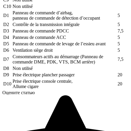
C10
Non utilisé
Panneau de commande d’airbag,
D1
5
panneau de commande de détection d’occupant
D2
Contrôle de la transmission intégrale
5
D3
Panneau de commande PDCC
7,5
D4
Panneau de commande ACC
5
D5
Panneau de commande de levage de l’essieu avant
5
D6
Ventilation siège droit
5
Consommateurs actifs au démarrage (Panneau de
D7
7,5
commande DME, PDK, VTS, BCM arrière)
D8
Non utilisé
D9
Prise électrique plancher passager
20
Prise électrique console centrale,
D10
20
Allume cigare
Оцените статью