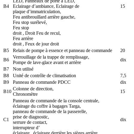
LED, Panneaux de porte à LED,
B4
Eclairage d’ambiance, Eclairage de
15
plaque d’immatriculation,
Feu antibrouillard arrière gauche,
Feu stop surélevé,
Feu stop
droit , Droit Feu de recul,
Feu arrière
droit , Feux de jour droit
B5
Relais de pompe à essence et panneau de commande
20
Verrouillage de la trappe de remplissage,
B6
dix
Pompe de lave-glace avant et arrière
B7
Non utilisé
B8
Unité de contrôle de climatisation
7,5
B9
Panneau de commande PDCC
dix
Colonne de direction,
B10
15
Chronomètre
Panneau de commande de la console centrale,
éclairage du coffre à bagages Targa,
panneau de commande de la passerelle,
prise de diagnostic,
C1
dix
serrure de contact,
interrupteur d’
éclairage , éclairage derrière les sièges arrière,