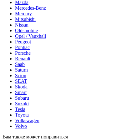
Mazda
Mercedes-Benz
Mercury
Mitsubishi
Nissan
Oldsmobile
Opel / Vauxhall
Peugeot
Pontiac
Porsche
Renault
Saab
Saturn
Scion
SEAT
Skoda
Smart
Subaru
Suzuki
Tesla
Toyota
Volkswagen
Volvo
Вам также может понравиться