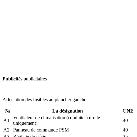
Publicités
publicitaires
Affectation des fusibles au plancher gauche
№
La désignation
UNE
Ventilateur de climatisation (conduite à droite
A1
40
uniquement)
A2
Panneau de commande PSM
40
A3
Réglage du siège
25