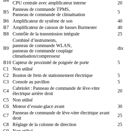
B4
CPU centrale avec amplificateur interne
20
Panneau de commande TPMS,
B5
5
Panneau de commande de climatisation
B6
Amplificateur de système de son
40
B7
Amplificateur de caisson de basses Burmester
40
B8
Contrôle de la transmission intégrale
25
Combiné d’instruments,
panneau de commande WLAN,
B9
dix
panneau de commande couplage
climatisation/compresseur
B10
Capteur de proximité de poignée de porte
5
C1
Non utilisé
C2
Bouton de frein de stationnement électrique
5
C3
Console au pavillon
5
Cabriolet : Panneau de commande de lève-vitre
C4
20
électrique arrière droit
C5
Non utilisé
C6
Moteur d’essuie-glace avant
30
Panneau de commande de lève-vitre électrique avant
C7
25
droit
C8
Réglage de la colonne de direction
25
C9
Non utilisé