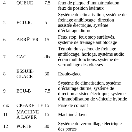
4
QUEUE
7.5
feux de plaque d’immatriculation,
feux de position latéraux
Système de climatisation, système de
freinage antiblocage, direction
5
ECU-IG
5
assistée électrique, système
d’éclairage diurne
Feux stop, feux stop surélevés,
6
ARRÊTER
15
système de freinage antiblocage
Témoin du système de freinage
antiblocage, horloge, système audio,
7
CAC
dix
écran multifonctions, système de
verrouillage des vitesses
ESSUIE-
8
30
Essuie-glace
GLACE
Système de climatisation, système
d’éclairage diurne, système de
9
ECU-B
7.5
direction assistée électrique, système
d’immobilisation de véhicule hybride
dix
CIGARETTE
15
Prise de courant
MACHINE
11
15
Machine à laver
À LAVER
Système de verrouillage électrique
12
PORTE
30
des portes