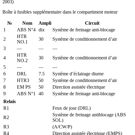
Boîte à fusibles supplémentaire dans le compartiment moteur
№
Nom
Ampli
Circuit
1
ABS N°4
dix
Système de freinage anti-blocage
HTR
2
30
Système de conditionnement d’air
NO.1
3
—
—
—
HTR
4
30
Système de conditionnement d’air
NO.2
5
—
—
—
6
DRL
7.5
Système d’éclairage diurne
7
HTR3
50
Système de conditionnement d’air
8
EM PS
50
Direction assistée électrique
9
ABS N°1
40
Système de freinage anti-blocage
Relais
R1
Feux de jour (DRL)
Système de freinage antiblocage (ABS
R2
SOL)
R3
(A/CW/P)
R4
Direction assistée électrique (EMPS)