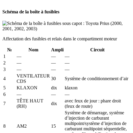
Schéma de la boîte à fusibles
Affectation des fusibles et relais dans le compartiment moteur
№
Nom
Ampli
Circuit
1
—
—
—
2
—
—
—
3
—
—
—
VENTILATEUR
4
30
Système de conditionnement d’air
CDS
5
KLAXON
dix
klaxon
6
—
—
—
TÊTE HAUT
avec feux de jour : phare droit
7
dix
(RH)
(feux de route)
Système de démarrage, système
d’injection de carburant
multipoint/système d’injection de
8
AM2
15
carburant multipoint séquentielle,