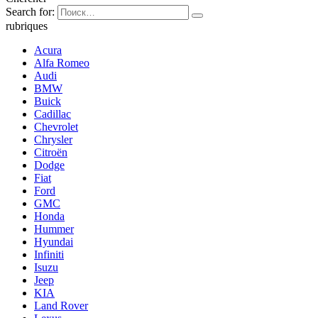
Search for:
rubriques
Acura
Alfa Romeo
Audi
BMW
Buick
Cadillac
Chevrolet
Chrysler
Citroën
Dodge
Fiat
Ford
GMC
Honda
Hummer
Hyundai
Infiniti
Isuzu
Jeep
KIA
Land Rover