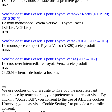
Dans cet article, nous considérons la première génération
0
621
Schéma de fusibles et relais pour Toyota Verso-S / Ractis (NCP120;
2010-2017)
Le mini monospace Toyota Verso-S / Toyota Ractis
(XP120/NCP120)
0
78
Schéma de fusibles et relais pour Toyota Verso (AR20; 2009-2018)
Le monospace compact Toyota Verso (AR20) a été produit
0
466
Schéma de fusibles et relais pour Toyota Venza (2009-2017)
Le crossover intermédiaire Toyota Venza a été produit
0
56
© 2024 schémas de boîtes à fusibles
We use cookies on our website to give you the most relevant
experience by remembering your preferences and repeat visits. By
clicking “Accept All”, you consent to the use of ALL the cookies.
However, you may visit "Cookie Settings" to provide a controlled
consent.