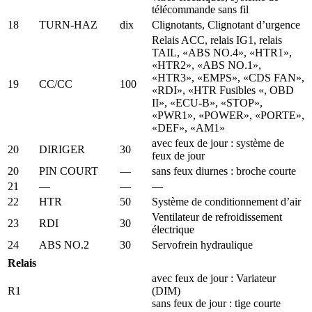
télécommande sans fil
18
TURN-HAZ
dix
Clignotants, Clignotant d’urgence
Relais ACC, relais IG1, relais
TAIL, «ABS NO.4», «HTR1»,
«HTR2», «ABS NO.1»,
«HTR3», «EMPS», «CDS FAN»,
19
CC/CC
100
«RDI», «HTR Fusibles «, OBD
II», «ECU-B», «STOP»,
«PWR1», «POWER», «PORTE»,
«DEF», «AM1»
avec feux de jour : système de
20
DIRIGER
30
feux de jour
20
PIN COURT
—
sans feux diurnes : broche courte
21
—
—
—
22
HTR
50
Système de conditionnement d’air
Ventilateur de refroidissement
23
RDI
30
électrique
24
ABS NO.2
30
Servofrein hydraulique
Relais
avec feux de jour : Variateur
R1
(DIM)
sans feux de jour : tige courte