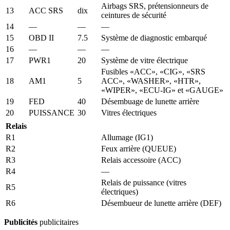
Airbags SRS, prétensionneurs de
13
ACC SRS
dix
ceintures de sécurité
14
—
—
—
15
OBD II
7.5
Système de diagnostic embarqué
16
—
—
—
17
PWR1
20
Système de vitre électrique
Fusibles «ACC», «CIG», «SRS
18
AM1
5
ACC», «WASHER», «HTR»,
«WIPER», «ECU-IG» et «GAUGE»
19
FED
40
Désembuage de lunette arrière
20
PUISSANCE
30
Vitres électriques
Relais
R1
Allumage (IG1)
R2
Feux arrière (QUEUE)
R3
Relais accessoire (ACC)
R4
—
Relais de puissance (vitres
R5
électriques)
R6
Désembueur de lunette arrière (DEF)
Publicités
publicitaires