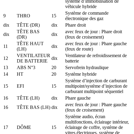
système d’immobilisation de
véhicule hybride
Système de commande
9
THRO
15
électronique des gaz
dix
TÊTE (DR)
dix
Phare droit
TÊTE BAS
avec feux de jour : Phare droit
dix
dix
(DR)
(feux de croisement)
TÊTE HAUT
avec feux de jour : Phare gauche
11
dix
(LH)
(feux de route)
VENTILATEUR
Ventilateur de refroidissement de
12
dix
DE BATTERIE
batterie
13
ABS N°3
20
Servofrein hydraulique
14
HT
20
Système hybride
Système d’injection de carburant
15
EFI
15
multipoint/système d’injection de
carburant multipoint séquentiel
16
TÊTE (LH)
dix
Phare gauche
avec feux de jour : Phare gauche
16
TÊTE BAS (LH)
dix
(feux de croisement)
Système audio, écran
multifonctions, éclairage intérieur,
17
DÔME
15
éclairage de coffre, système de
vitres électriques, système de