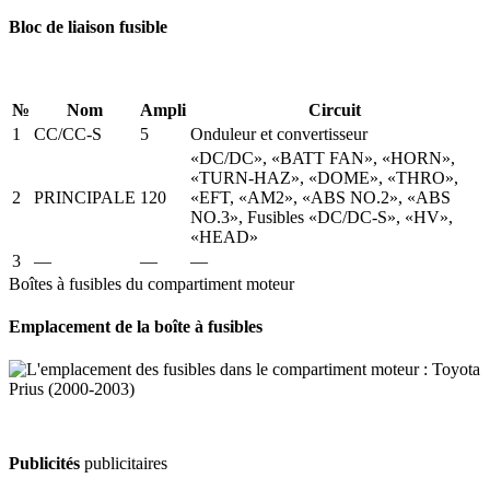
Bloc de liaison fusible
№
Nom
Ampli
Circuit
1
CC/CC-S
5
Onduleur et convertisseur
«DC/DC», «BATT FAN», «HORN»,
«TURN-HAZ», «DOME», «THRO»,
2
PRINCIPALE
120
«EFT, «AM2», «ABS NO.2», «ABS
NO.3», Fusibles «DC/DC-S», «HV»,
«HEAD»
3
—
—
—
Boîtes à fusibles du compartiment moteur
Emplacement de la boîte à fusibles
Publicités
publicitaires