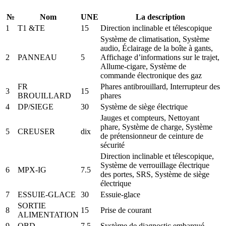
№
Nom
UNE
La description
1
T1 &TE
15
Direction inclinable et télescopique
Système de climatisation, Système
audio, Éclairage de la boîte à gants,
2
PANNEAU
5
Affichage d’informations sur le trajet,
Allume-cigare, Système de
commande électronique des gaz
FR
Phares antibrouillard, Interrupteur des
3
15
BROUILLARD
phares
4
DP/SIEGE
30
Système de siège électrique
Jauges et compteurs, Nettoyant
phare, Système de charge, Système
5
CREUSER
dix
de prétensionneur de ceinture de
sécurité
Direction inclinable et télescopique,
Système de verrouillage électrique
6
MPX-IG
7.5
des portes, SRS, Système de siège
électrique
7
ESSUIE-GLACE
30
Essuie-glace
SORTIE
8
15
Prise de courant
ALIMENTATION
9
OBD
7.5
Système de diagnostic embarqué