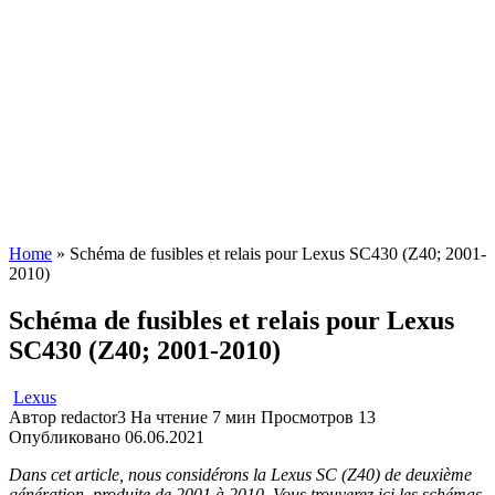
Home
»
Schéma de fusibles et relais pour Lexus SC430 (Z40; 2001-
2010)
Schéma de fusibles et relais pour Lexus
SC430 (Z40; 2001-2010)
Lexus
Автор
redactor3
На чтение
7 мин
Просмотров
13
Опубликовано
06.06.2021
Dans cet article, nous considérons la Lexus SC (Z40) de deuxième
génération, produite de 2001 à 2010. Vous trouverez ici les schémas