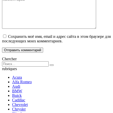
Сохранить моё имя, email и адрес сайта в этом браузере для
последующих моих комментариев.
Chercher
Search
for:
rubriques
Acura
Alfa Romeo
Audi
BMW
Buick
Cadillac
Chevrolet
Chrysler