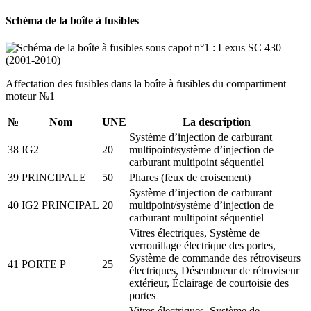
Schéma de la boîte à fusibles
Affectation des fusibles dans la boîte à fusibles du compartiment
moteur №1
№
Nom
UNE
La description
Système d’injection de carburant
38
IG2
20
multipoint/système d’injection de
carburant multipoint séquentiel
39
PRINCIPALE
50
Phares (feux de croisement)
Système d’injection de carburant
40
IG2 PRINCIPAL
20
multipoint/système d’injection de
carburant multipoint séquentiel
Vitres électriques, Système de
verrouillage électrique des portes,
Système de commande des rétroviseurs
41
PORTE P
25
électriques, Désembueur de rétroviseur
extérieur, Éclairage de courtoisie des
portes
Vitres électriques, Système de