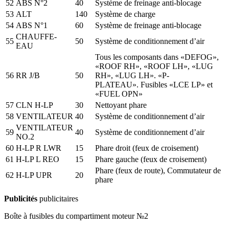
52
ABS N°2
40
Système de freinage anti-blocage
53
ALT
140
Système de charge
54
ABS N°1
60
Système de freinage anti-blocage
CHAUFFE-
55
50
Système de conditionnement d’air
EAU
Tous les composants dans «DEFOG»,
«ROOF RH», «ROOF LH», «LUG
56
RR J/B
50
RH», «LUG LH». «P-
PLATEAU». Fusibles «LCE LP» et
«FUEL OPN»
57
CLN H-LP
30
Nettoyant phare
58
VENTILATEUR
40
Système de conditionnement d’air
VENTILATEUR
59
40
Système de conditionnement d’air
NO.2
60
H-LP R LWR
15
Phare droit (feux de croisement)
61
H-LP L REO
15
Phare gauche (feux de croisement)
Phare (feux de route), Commutateur de
62
H-LP UPR
20
phare
Publicités
publicitaires
Boîte à fusibles du compartiment moteur №2