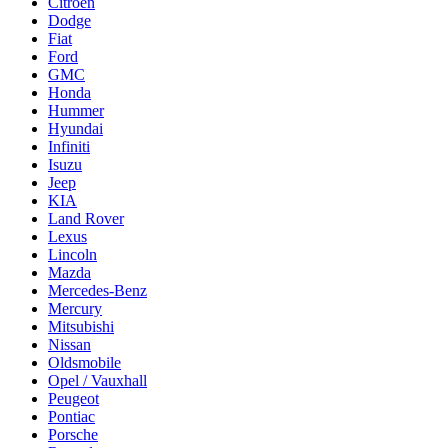
Citroën
Dodge
Fiat
Ford
GMC
Honda
Hummer
Hyundai
Infiniti
Isuzu
Jeep
KIA
Land Rover
Lexus
Lincoln
Mazda
Mercedes-Benz
Mercury
Mitsubishi
Nissan
Oldsmobile
Opel / Vauxhall
Peugeot
Pontiac
Porsche