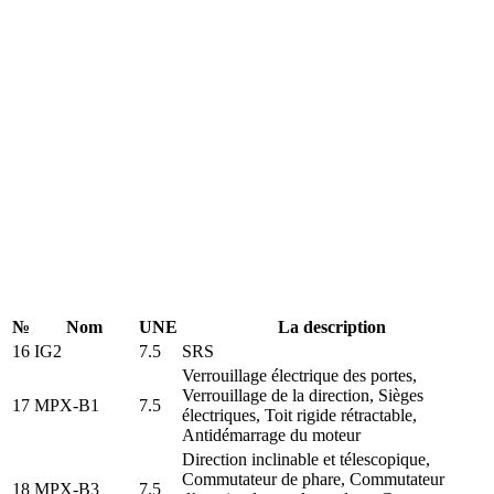
№
Nom
UNE
La description
16
IG2
7.5
SRS
Verrouillage électrique des portes,
Verrouillage de la direction, Sièges
17
MPX-B1
7.5
électriques, Toit rigide rétractable,
Antidémarrage du moteur
Direction inclinable et télescopique,
Commutateur de phare, Commutateur
18
MPX-B3
7.5