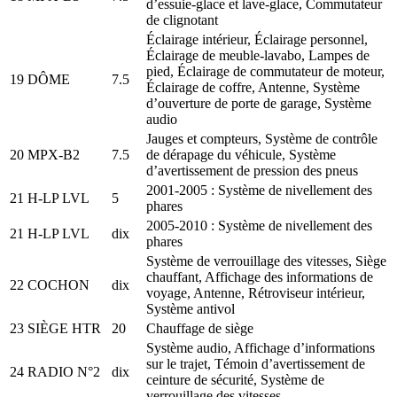
d’essuie-glace et lave-glace, Commutateur
de clignotant
Éclairage intérieur, Éclairage personnel,
Éclairage de meuble-lavabo, Lampes de
pied, Éclairage de commutateur de moteur,
19
DÔME
7.5
Éclairage de coffre, Antenne, Système
d’ouverture de porte de garage, Système
audio
Jauges et compteurs, Système de contrôle
20
MPX-B2
7.5
de dérapage du véhicule, Système
d’avertissement de pression des pneus
2001-2005 : Système de nivellement des
21
H-LP LVL
5
phares
2005-2010 : Système de nivellement des
21
H-LP LVL
dix
phares
Système de verrouillage des vitesses, Siège
chauffant, Affichage des informations de
22
COCHON
dix
voyage, Antenne, Rétroviseur intérieur,
Système antivol
23
SIÈGE HTR
20
Chauffage de siège
Système audio, Affichage d’informations
sur le trajet, Témoin d’avertissement de
24
RADIO N°2
dix
ceinture de sécurité, Système de
verrouillage des vitesses