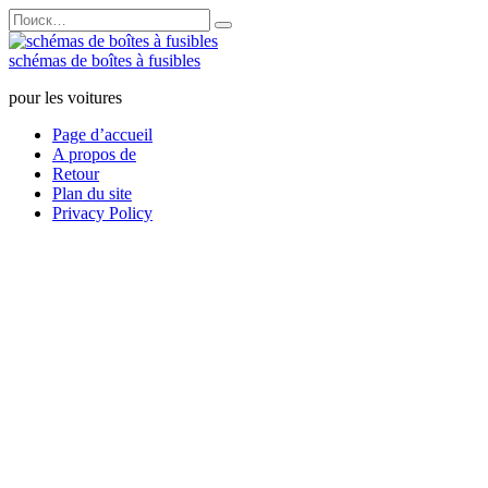
Перейти
Search
к
for:
содержанию
schémas de boîtes à fusibles
pour les voitures
Page d’accueil
A propos de
Retour
Plan du site
Privacy Policy