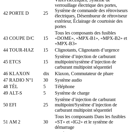
verrouillage électrique des portes,
Système de commande des rétroviseurs
42
PORTE D
25
électriques, Désembueur de rétroviseur
extérieur, Éclairage de courtoisie des
portes
Tous les composants des fusibles
43
COUPE D/C
15
«DOME», «MPX-B1», «MPX-B2» et
«MPX-B3»
44
TOUR-HAZ
15
Clignotants, Clignotants d’urgence
Système d’injection de carburant
45
ETCS
15
multipoint/système d’injection de
carburant multipoint séquentiel
46
KLAXON
dix
Klaxon, Commutateur de phare
47
RADIO N°1
30
Système audio
48
TÉL
5
Téléphone
49
ALT-S
5
Système de charge
Système d’injection de carburant
50
EFI
25
multipoint/Système d’injection de
carburant multipoint séquentiel
Tous les composants Dans les fusibles
51
AM 2
30
«ST» et «IG2» et le système de
démarrage