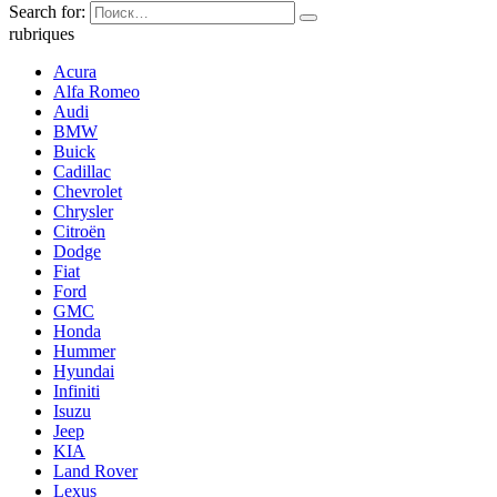
Search for:
rubriques
Acura
Alfa Romeo
Audi
BMW
Buick
Cadillac
Chevrolet
Chrysler
Citroën
Dodge
Fiat
Ford
GMC
Honda
Hummer
Hyundai
Infiniti
Isuzu
Jeep
KIA
Land Rover
Lexus