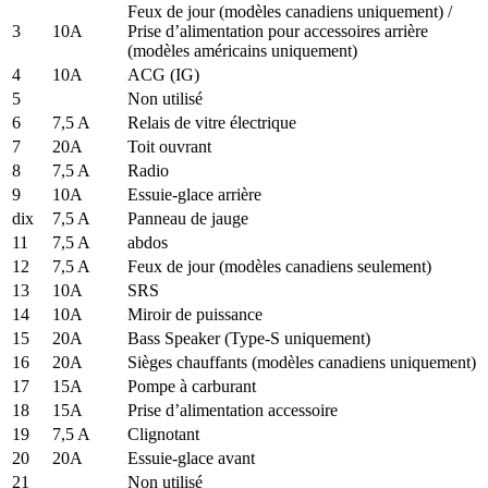
Feux de jour (modèles canadiens uniquement) /
3
10A
Prise d’alimentation pour accessoires arrière
(modèles américains uniquement)
4
10A
ACG (IG)
5
Non utilisé
6
7,5 A
Relais de vitre électrique
7
20A
Toit ouvrant
8
7,5 A
Radio
9
10A
Essuie-glace arrière
dix
7,5 A
Panneau de jauge
11
7,5 A
abdos
12
7,5 A
Feux de jour (modèles canadiens seulement)
13
10A
SRS
14
10A
Miroir de puissance
15
20A
Bass Speaker (Type-S uniquement)
16
20A
Sièges chauffants (modèles canadiens uniquement)
17
15A
Pompe à carburant
18
15A
Prise d’alimentation accessoire
19
7,5 A
Clignotant
20
20A
Essuie-glace avant
21
Non utilisé