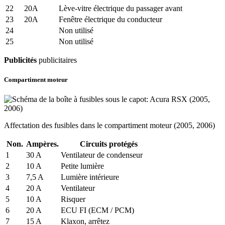
22
20A
Lève-vitre électrique du passager avant
23
20A
Fenêtre électrique du conducteur
24
Non utilisé
25
Non utilisé
Publicités
publicitaires
Compartiment moteur
Affectation des fusibles dans le compartiment moteur (2005, 2006)
Non.
Ampères.
Circuits protégés
1
30 A
Ventilateur de condenseur
2
10 A
Petite lumière
3
7,5 A
Lumière intérieure
4
20 A
Ventilateur
5
10 A
Risquer
6
20 A
ECU FI (ECM / PCM)
7
15 A
Klaxon, arrêtez