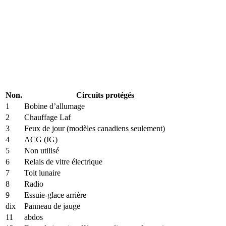
Non.
Circuits protégés
1
Bobine d’allumage
2
Chauffage Laf
3
Feux de jour (modèles canadiens seulement)
4
ACG (IG)
5
Non utilisé
6
Relais de vitre électrique
7
Toit lunaire
8
Radio
9
Essuie-glace arrière
dix
Panneau de jauge
11
abdos