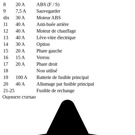
8
20 A
ABS (F / S)
9
7,5 A
Sauvegarder
dix
30 A
Moteur ABS
11
40 A
Anti-buée arrière
12
40 A
Moteur de chauffage
13
40 A
Lève-vitre électrique
14
30 A
Option
15
20 A
Phare gauche
16
15 A
Verrou
17
20 A
Phare droit
18
Non utilisé
19
100 A
Batterie de fusible principal
20
40 A
Allumage par fusible principal
21-25
Fusible de rechange
Оцените статью