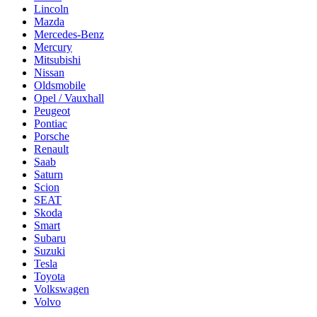
Lincoln
Mazda
Mercedes-Benz
Mercury
Mitsubishi
Nissan
Oldsmobile
Opel / Vauxhall
Peugeot
Pontiac
Porsche
Renault
Saab
Saturn
Scion
SEAT
Skoda
Smart
Subaru
Suzuki
Tesla
Toyota
Volkswagen
Volvo