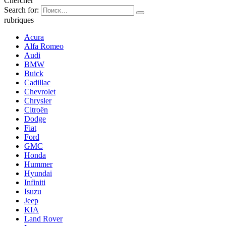
Chercher
Search for:
rubriques
Acura
Alfa Romeo
Audi
BMW
Buick
Cadillac
Chevrolet
Chrysler
Citroën
Dodge
Fiat
Ford
GMC
Honda
Hummer
Hyundai
Infiniti
Isuzu
Jeep
KIA
Land Rover