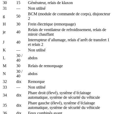
30
15
Générateur, relais de klaxon
31
—
Non utilisé
BCM (module de commande de corps), disjoncteur
g
50
2
H
30
Frein électrique (remorquage)
Relais de ventilateur de refroidissement, relais de
je
40
miroir chauffant
Interrupteur d’allumage, relais d’arrêt de transfert 1
J
40
et relais 2
K
—
Non utilisé
30 /
L
abdos
40
M
30
Relais de remorquage
30 /
N
abdos
40
32
dix
Remorque
33
—
Non utilisé
Phare droit (élevé), système d’éclairage
34
dix
automatique, système de sécurité du véhicule
Phare gauche (élevé), système d’éclairage
35
dix
automatique, système de sécurité du véhicule
36
dix
Feux combinés avant