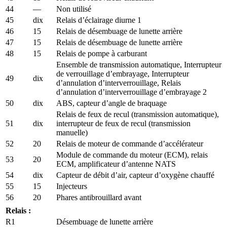
44
—
Non utilisé
45
dix
Relais d’éclairage diurne 1
46
15
Relais de désembuage de lunette arrière
47
15
Relais de désembuage de lunette arrière
48
15
Relais de pompe à carburant
Ensemble de transmission automatique, Interrupteur
de verrouillage d’embrayage, Interrupteur
49
dix
d’annulation d’interverrouillage, Relais
d’annulation d’interverrouillage d’embrayage 2
50
dix
ABS, capteur d’angle de braquage
Relais de feux de recul (transmission automatique),
51
dix
interrupteur de feux de recul (transmission
manuelle)
52
20
Relais de moteur de commande d’accélérateur
Module de commande du moteur (ECM), relais
53
20
ECM, amplificateur d’antenne NATS
54
dix
Capteur de débit d’air, capteur d’oxygène chauffé
55
15
Injecteurs
56
20
Phares antibrouillard avant
Relais :
R1
Désembuage de lunette arrière