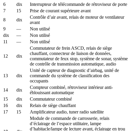
6
dix
Interrupteur de télécommande de rétroviseur de porte
7
15
Prise de courant supérieure avant
Contrôle d’air avant, relais de moteur de ventilateur
8
dix
avant
9
—
Non utilisé
dix
—
Non utilisé
11
—
Non utilisé
Commutateur de frein ASCD, relais de siège
chauffant, connecteur de liaison de données,
12
dix
commutateur de feux stop, système de sonar, système
de contrôle de transmission automatique, audio
Unité de capteur de diagnostic d’airbag, unité de
13
dix
commande du système de classification des
occupants
Compteur combiné, rétroviseur intérieur anti-
14
dix
éblouissant automatique
15
dix
Commutateur combiné
16
dix
Relais de siège chauffant
17
15
Amplificateur audio, tuner radio satellite
Module de commande de carrosserie, relais
d’éclairage de l’espace utilitaire, lampe
d’habitacle/lampe de lecture avant, éclairage en trou