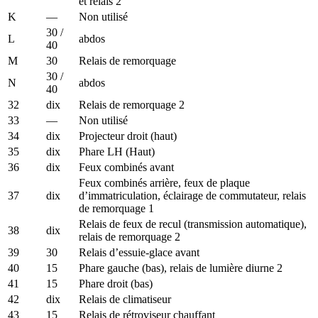
et relais 2
K
—
Non utilisé
30 /
L
abdos
40
M
30
Relais de remorquage
30 /
N
abdos
40
32
dix
Relais de remorquage 2
33
—
Non utilisé
34
dix
Projecteur droit (haut)
35
dix
Phare LH (Haut)
36
dix
Feux combinés avant
Feux combinés arrière, feux de plaque
37
dix
d’immatriculation, éclairage de commutateur, relais
de remorquage 1
Relais de feux de recul (transmission automatique),
38
dix
relais de remorquage 2
39
30
Relais d’essuie-glace avant
40
15
Phare gauche (bas), relais de lumière diurne 2
41
15
Phare droit (bas)
42
dix
Relais de climatiseur
43
15
Relais de rétroviseur chauffant