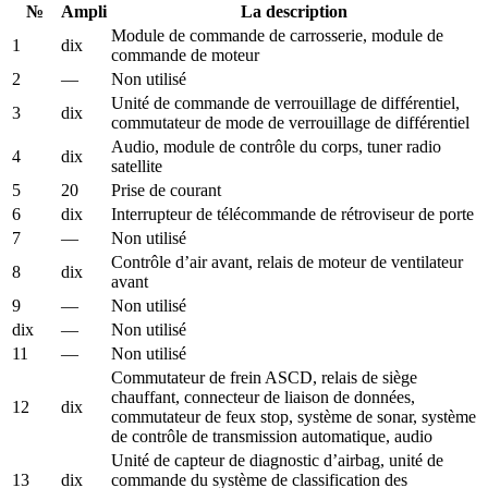
№
Ampli
La description
Module de commande de carrosserie, module de
1
dix
commande de moteur
2
—
Non utilisé
Unité de commande de verrouillage de différentiel,
3
dix
commutateur de mode de verrouillage de différentiel
Audio, module de contrôle du corps, tuner radio
4
dix
satellite
5
20
Prise de courant
6
dix
Interrupteur de télécommande de rétroviseur de porte
7
—
Non utilisé
Contrôle d’air avant, relais de moteur de ventilateur
8
dix
avant
9
—
Non utilisé
dix
—
Non utilisé
11
—
Non utilisé
Commutateur de frein ASCD, relais de siège
chauffant, connecteur de liaison de données,
12
dix
commutateur de feux stop, système de sonar, système
de contrôle de transmission automatique, audio
Unité de capteur de diagnostic d’airbag, unité de
13
dix
commande du système de classification des