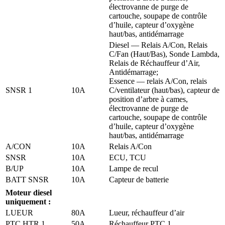
électrovanne de purge de
cartouche, soupape de contrôle
d’huile, capteur d’oxygène
haut/bas, antidémarrage
Diesel — Relais A/Con, Relais
C/Fan (Haut/Bas), Sonde Lambda,
Relais de Réchauffeur d’Air,
Antidémarrage;
Essence — relais A/Con, relais
SNSR 1
10A
C/ventilateur (haut/bas), capteur de
position d’arbre à cames,
électrovanne de purge de
cartouche, soupape de contrôle
d’huile, capteur d’oxygène
haut/bas, antidémarrage
A/CON
10A
Relais A/Con
SNSR
10A
ECU, TCU
B/UP
10A
Lampe de recul
BATT SNSR
10A
Capteur de batterie
Moteur diesel
uniquement :
LUEUR
80A
Lueur, réchauffeur d’air
PTC HTR 1
50A
Réchauffeur PTC 1