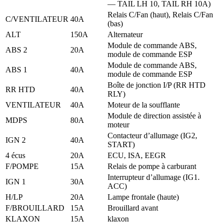
— TAIL LH 10, TAIL RH 10A)
Relais C/Fan (haut), Relais C/Fan
C/VENTILATEUR
40A
(bas)
ALT
150A
Alternateur
Module de commande ABS,
ABS 2
20A
module de commande ESP
Module de commande ABS,
ABS 1
40A
module de commande ESP
Boîte de jonction I/P (RR HTD
RR HTD
40A
RLY)
VENTILATEUR
40A
Moteur de la soufflante
Module de direction assistée à
MDPS
80A
moteur
Contacteur d’allumage (IG2,
IGN 2
40A
START)
4 écus
20A
ECU, ISA, EEGR
F/POMPE
15A
Relais de pompe à carburant
Interrupteur d’allumage (IG1.
IGN 1
30A
ACC)
H/LP
20A
Lampe frontale (haute)
F/BROUILLARD
15A
Brouillard avant
KLAXON
15A
klaxon