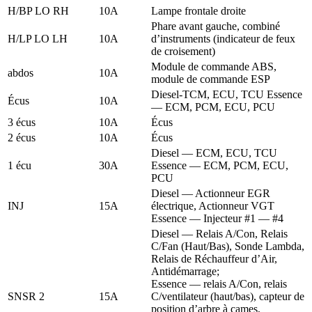
H/BP LO RH
10A
Lampe frontale droite
Phare avant gauche, combiné
H/LP LO LH
10A
d’instruments (indicateur de feux
de croisement)
Module de commande ABS,
abdos
10A
module de commande ESP
Diesel-TCM, ECU, TCU Essence
Écus
10A
— ECM, PCM, ECU, PCU
3 écus
10A
Écus
2 écus
10A
Écus
Diesel — ECM, ECU, TCU
1 écu
30A
Essence — ECM, PCM, ECU,
PCU
Diesel — Actionneur EGR
INJ
15A
électrique, Actionneur VGT
Essence — Injecteur #1 — #4
Diesel — Relais A/Con, Relais
C/Fan (Haut/Bas), Sonde Lambda,
Relais de Réchauffeur d’Air,
Antidémarrage;
Essence — relais A/Con, relais
SNSR 2
15A
C/ventilateur (haut/bas), capteur de
position d’arbre à cames,