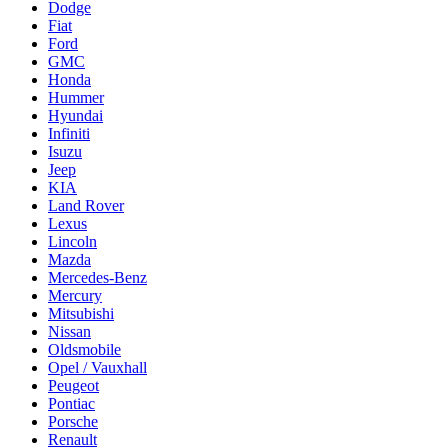
Dodge
Fiat
Ford
GMC
Honda
Hummer
Hyundai
Infiniti
Isuzu
Jeep
KIA
Land Rover
Lexus
Lincoln
Mazda
Mercedes-Benz
Mercury
Mitsubishi
Nissan
Oldsmobile
Opel / Vauxhall
Peugeot
Pontiac
Porsche
Renault