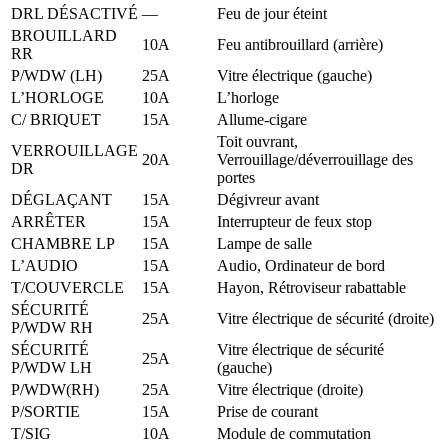
DRL DÉSACTIVÉ
—
Feu de jour éteint
BROUILLARD
10A
Feu antibrouillard (arrière)
RR
P/WDW (LH)
25A
Vitre électrique (gauche)
L’HORLOGE
10A
L’horloge
C/ BRIQUET
15A
Allume-cigare
Toit ouvrant,
VERROUILLAGE
20A
Verrouillage/déverrouillage des
DR
portes
DÉGLAÇANT
15A
Dégivreur avant
ARRÊTER
15A
Interrupteur de feux stop
CHAMBRE LP
15A
Lampe de salle
L’AUDIO
15A
Audio, Ordinateur de bord
T/COUVERCLE
15A
Hayon, Rétroviseur rabattable
SÉCURITÉ
25A
Vitre électrique de sécurité (droite)
P/WDW RH
SÉCURITÉ
Vitre électrique de sécurité
25A
P/WDW LH
(gauche)
P/WDW(RH)
25A
Vitre électrique (droite)
P/SORTIE
15A
Prise de courant
T/SIG
10A
Module de commutation