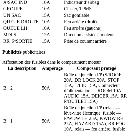
A/SAC IND
10A
Indicateur d’airbag
GROUPE
10A
Cluster, TPMS
UN SAC
15A
Sac gonflable
QUEUE DROITE
10A
Feu arrière (droit)
QUEUE LH
10A
Feu arrière (gauche)
MDPS
15A
Direction assistée à moteur
RR_P/SORTIE
15A
Prise de courant arrière
Publicités
publicitaires
Affectation des fusibles dans le compartiment moteur
La description
Ampérage
Composant protégé
Boîte de jonction I/P (S/ROOF
20A, DR LOCK 20A, STOP
15A, T/LID 15A, Connecteur
B+ 2
50A
d’alimentation — ROOM 10A,
AUDIO 15A, DEICER 15A, RR
P/OUTLET 15A)
Boîte de jonction I/P (relais —
lève-vitre électrique, fusible —
P/WDW LH 25A, P/WDW RH ​​
B+ 1
50A
25A, HAZARD 15A), RR FOG
10A, relais — feu arrière, fusible