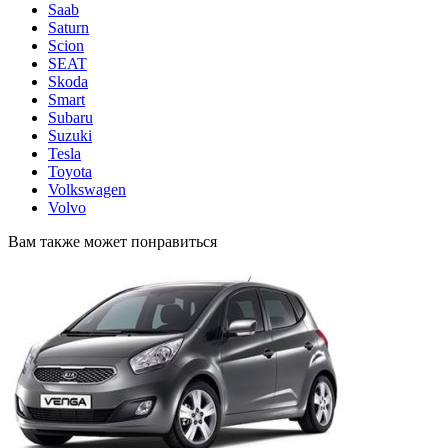
Saab
Saturn
Scion
SEAT
Skoda
Smart
Subaru
Suzuki
Tesla
Toyota
Volkswagen
Volvo
Вам также может понравиться