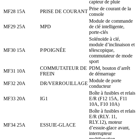
capteur de pluie
Prise de courant de la
MF28
15A
PRISE DE COURANT
console
Module de commande
MF29
25A
MPD
de clé intelligente,
porte-clés
Solénoïde à clé,
module d’inclinaison et
MF30
15A
P/POIGNÉE
télescopique,
commutateur de mode
sport
COMMUTATEUR DE
PDM, bouton d’arrêt
MF31
10A
FREIN
de démarrage
Module de porte
MF32
20A
DR/VERROUILLAGE
conducteur
Boîte à fusibles et relais
MF33
20A
IG1
E/R (F12 15A, F11
10A, F10 10A)
Boîte à fusibles et relais
E/R (RLY. 11,
RLY.12), moteur
MF34
25A
ESSUIE-GLACE
d’essuie-glace avant,
interrupteur
multifonction