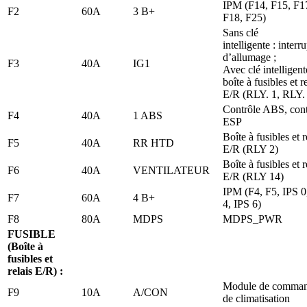
IPM (F14, F15, F1
F2
60A
3 B+
F18, F25)
Sans clé
intelligente : interr
d’allumage ;
F3
40A
IG1
Avec clé intelligent
boîte à fusibles et r
E/R (RLY. 1, RLY.
Contrôle ABS, cont
F4
40A
1 ABS
ESP
Boîte à fusibles et r
F5
40A
RR HTD
E/R (RLY 2)
Boîte à fusibles et r
F6
40A
VENTILATEUR
E/R (RLY 14)
IPM (F4, F5, IPS 0
F7
60A
4 B+
4, IPS 6)
F8
80A
MDPS
MDPS_PWR
FUSIBLE
(Boîte à
fusibles et
relais E/R) :
Module de comma
F9
10A
A/CON
de climatisation