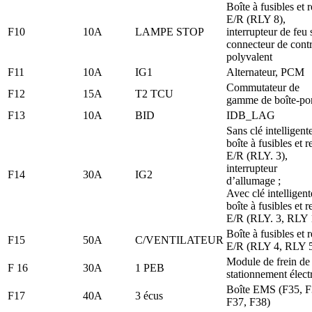
Boîte à fusibles et r
E/R (RLY 8),
F10
10A
LAMPE STOP
interrupteur de feu 
connecteur de cont
polyvalent
F11
10A
IG1
Alternateur, PCM
Commutateur de
F12
15A
T2 TCU
gamme de boîte-po
F13
10A
BID
IDB_LAG
Sans clé intelligente
boîte à fusibles et r
E/R (RLY. 3),
interrupteur
F14
30A
IG2
d’allumage ;
Avec clé intelligent
boîte à fusibles et r
E/R (RLY. 3, RLY 
Boîte à fusibles et r
F15
50A
C/VENTILATEUR
E/R (RLY 4, RLY 
Module de frein de
F 16
30A
1 PEB
stationnement élect
Boîte EMS (F35, F
F17
40A
3 écus
F37, F38)