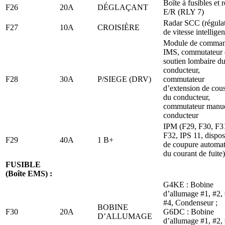
Boîte à fusibles et r
F26
20A
DÉGLAÇANT
E/R (RLY 7)
Radar SCC (régula
F27
10A
CROISIÈRE
de vitesse intelligen
Module de comma
IMS, commutateur 
soutien lombaire d
conducteur,
F28
30A
P/SIEGE (DRV)
commutateur
d’extension de cou
du conducteur,
commutateur manu
conducteur
IPM (F29, F30, F3
F32, IPS 11, disposi
F29
40A
1 B+
de coupure automa
du courant de fuite)
FUSIBLE
(Boîte EMS) :
G4KE : Bobine
d’allumage #1, #2, 
#4, Condenseur ;
BOBINE
F30
20A
G6DC : Bobine
D’ALLUMAGE
d’allumage #1, #2, 