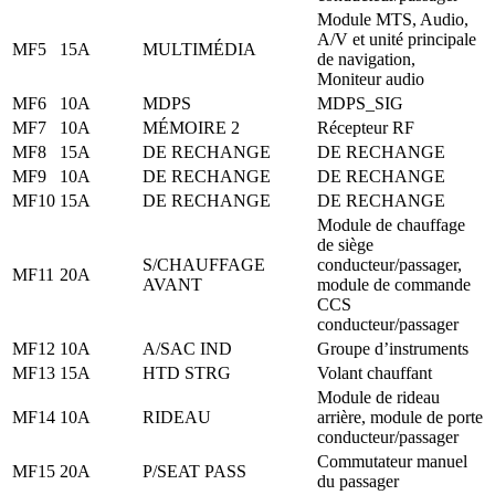
Module MTS, Audio,
A/V et unité principale
MF5
15A
MULTIMÉDIA
de navigation,
Moniteur audio
MF6
10A
MDPS
MDPS_SIG
MF7
10A
MÉMOIRE 2
Récepteur RF
MF8
15A
DE RECHANGE
DE RECHANGE
MF9
10A
DE RECHANGE
DE RECHANGE
MF10
15A
DE RECHANGE
DE RECHANGE
Module de chauffage
de siège
S/CHAUFFAGE
conducteur/passager,
MF11
20A
AVANT
module de commande
CCS
conducteur/passager
MF12
10A
A/SAC IND
Groupe d’instruments
MF13
15A
HTD STRG
Volant chauffant
Module de rideau
MF14
10A
RIDEAU
arrière, module de porte
conducteur/passager
Commutateur manuel
MF15
20A
P/SEAT PASS
du passager