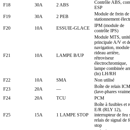
Contrôle ABS, cont
F18
30A
2 ABS
ESP
Module de frein de
F19
30A
2 PEB
stationnement élect
IPM (module de
F20
10A
ESSUIE-GLACE
contrôle IPS)
Module MTS, unit
principale A/V et d
navigation, module
rideau arrière,
F21
10A
LAMPE B/UP
rétroviseur
électrochromique,
lampe combinée arr
(ln) LH/RH
F22
10A
SMA
Non utilisé
Boîte de relais IC
F23
20A
—
(lave-phares vraime
F24
20A
TCU
PCM
Boîte à fusibles et r
E/R (RLY 12),
F25
15A
1 LAMPE STOP
interrupteur de feu 
relais de signal de 
stop