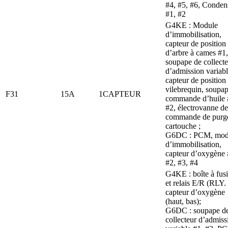
#4, #5, #6, Conden
#1, #2
G4KE : Module
d’immobilisation,
capteur de position
d’arbre à cames #1,
soupape de collect
d’admission variabl
capteur de position
vilebrequin, soupa
F31
15A
1CAPTEUR
commande d’huile 
#2, électrovanne de
commande de purg
cartouche ;
G6DC : PCM, mod
d’immobilisation,
capteur d’oxygène 
#2, #3, #4
G4KE : boîte à fusi
et relais E/R (RLY. 
capteur d’oxygène
(haut, bas);
G6DC : soupape d
collecteur d’admiss