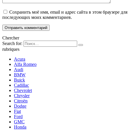
Сохранить моё имя, email и адрес сайта в этом браузере для
последующих моих комментариев.
Chercher
Search for:
rubriques
Acura
Alfa Romeo
Audi
BMW
Buick
Cadillac
Chevrolet
Chrysler
Citroën
Dodge
Fiat
Ford
GMC
Honda