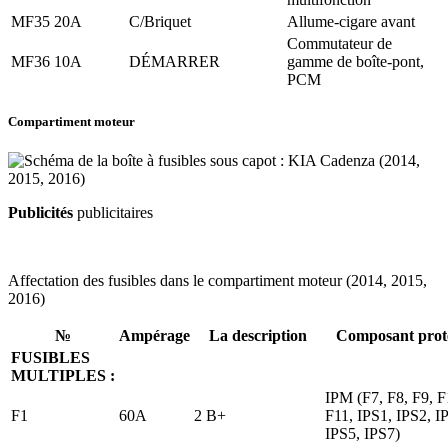
MF35
20A
C/Briquet
Allume-cigare avant
Commutateur de
MF36
10A
DÉMARRER
gamme de boîte-pont,
PCM
Compartiment moteur
Publicités
publicitaires
Affectation des fusibles dans le compartiment moteur (2014, 2015,
2016)
№
Ampérage
La description
Composant prot
FUSIBLES
MULTIPLES :
IPM (F7, F8, F9, F
F1
60A
2 B+
F11, IPS1, IPS2, I
IPS5, IPS7)