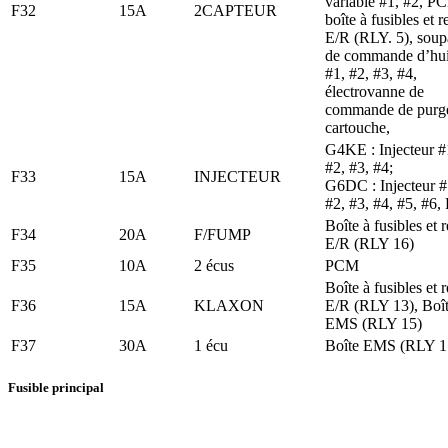
variable #1, #2, P
F32
15A
2CAPTEUR
boîte à fusibles et r
E/R (RLY. 5), sou
de commande d’hui
#1, #2, #3, #4,
électrovanne de
commande de purg
cartouche,
G4KE : Injecteur #
#2, #3, #4;
F33
15A
INJECTEUR
G6DC : Injecteur #
#2, #3, #4, #5, #6
Boîte à fusibles et r
F34
20A
F/FUMP
E/R (RLY 16)
F35
10A
2 écus
PCM
Boîte à fusibles et r
F36
15A
KLAXON
E/R (RLY 13), Boî
EMS (RLY 15)
F37
30A
1 écu
Boîte EMS (RLY 1
Fusible principal