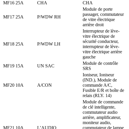
MF16
25A
CHA
CHA
Module de porte
passager, commutateur
MF17
25A
P/WDW RH
de vitre électrique
arrière droit
Interrupteur de lève-
vitre électrique de
sécurité conducteur,
MF18
25A
P/WDW LH
interrupteur de lève-
vitre électrique arrière
gauche
Module de contrôle
MF19
15A
UN SAC
SRS
Ioniseur, Ioniseur
(IND.), Module de
MF20
10A
A/CON
commande A/C,
Fusible E/R et boîte de
relais (RLY. 14)
Module de commande
de clé intelligente,
commutateur audio
arrière, amplificateur,
moniteur audio,
MF21
10A
L’AUDIO
commutateur de lampe