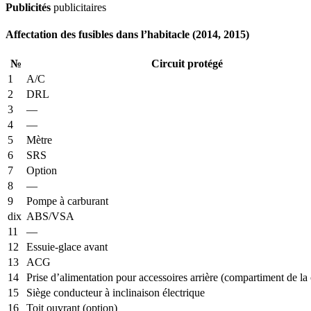
Publicités
publicitaires
Affectation des fusibles dans l’habitacle (2014, 2015)
№
Circuit protégé
1
A/C
2
DRL
3
—
4
—
5
Mètre
6
SRS
7
Option
8
—
9
Pompe à carburant
dix
ABS/VSA
11
—
12
Essuie-glace avant
13
ACG
14
Prise d’alimentation pour accessoires arrière (compartiment de la
15
Siège conducteur à inclinaison électrique
16
Toit ouvrant (option)