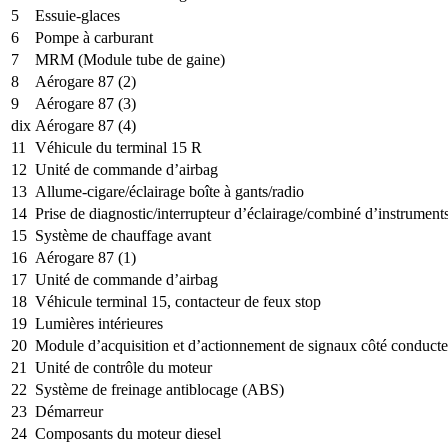
5
Essuie-glaces
6
Pompe à carburant
7
MRM (Module tube de gaine)
8
Aérogare 87 (2)
9
Aérogare 87 (3)
dix
Aérogare 87 (4)
11
Véhicule du terminal 15 R
12
Unité de commande d’airbag
13
Allume-cigare/éclairage boîte à gants/radio
14
Prise de diagnostic/interrupteur d’éclairage/combiné d’instrument
15
Système de chauffage avant
16
Aérogare 87 (1)
17
Unité de commande d’airbag
18
Véhicule terminal 15, contacteur de feux stop
19
Lumières intérieures
20
Module d’acquisition et d’actionnement de signaux côté conducte
21
Unité de contrôle du moteur
22
Système de freinage antiblocage (ABS)
23
Démarreur
24
Composants du moteur diesel