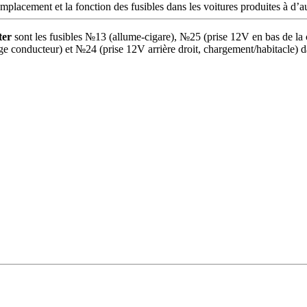
mplacement et la fonction des fusibles dans les voitures produites à d’
ter
sont les fusibles №13 (allume-cigare), №25 (prise 12V en bas de la c
 conducteur) et №24 (prise 12V arrière droit, chargement/habitacle) dan