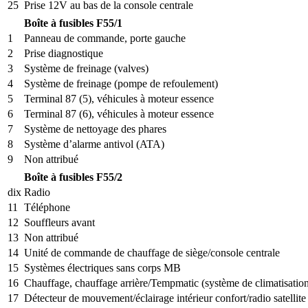
25
Prise 12V au bas de la console centrale
Boîte à fusibles F55/1
1
Panneau de commande, porte gauche
2
Prise diagnostique
3
Système de freinage (valves)
4
Système de freinage (pompe de refoulement)
5
Terminal 87 (5), véhicules à moteur essence
6
Terminal 87 (6), véhicules à moteur essence
7
Système de nettoyage des phares
8
Système d’alarme antivol (ATA)
9
Non attribué
Boîte à fusibles F55/2
dix
Radio
11
Téléphone
12
Souffleurs avant
13
Non attribué
14
Unité de commande de chauffage de siège/console centrale
15
Systèmes électriques sans corps MB
16
Chauffage, chauffage arrière/Tempmatic (système de climatisation
17
Détecteur de mouvement/éclairage intérieur confort/radio satellite