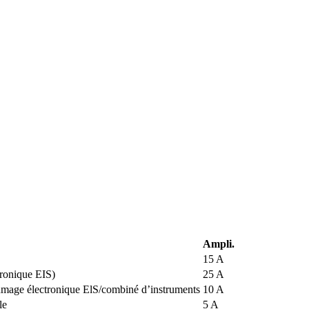
Ampli.
15 A
tronique EIS)
25 A
lumage électronique ElS/combiné d’instruments
10 A
le
5 A