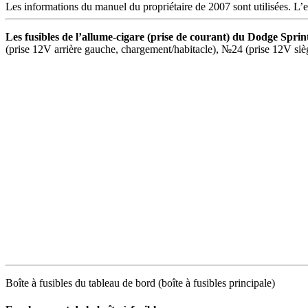
Les informations du manuel du propriétaire de 2007 sont utilisées. L’e
Les fusibles de l’allume-cigare (prise de courant) du Dodge Sprin
(prise 12V arrière gauche, chargement/habitacle), №24 (prise 12V siège
Boîte à fusibles du tableau de bord (boîte à fusibles principale)