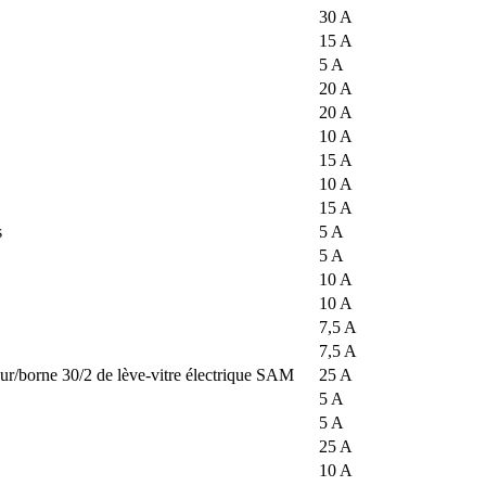
30 A
15 A
5 A
20 A
20 A
10 A
15 A
10 A
15 A
s
5 A
5 A
10 A
10 A
7,5 A
7,5 A
ur/borne 30/2 de lève-vitre électrique SAM
25 A
5 A
5 A
25 A
10 A