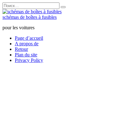
Перейти
Search
к
for:
содержанию
schémas de boîtes à fusibles
pour les voitures
Page d’accueil
A propos de
Retour
Plan du site
Privacy Policy