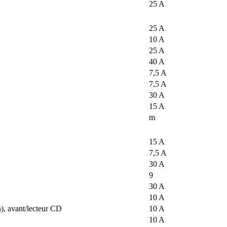
25 A
25 A
10 A
25 A
40 A
7,5 A
7,5 A
30 A
15 A
m
15 A
7,5 A
30 A
9
30 A
10 A
), avant/lecteur CD
10 A
10 A