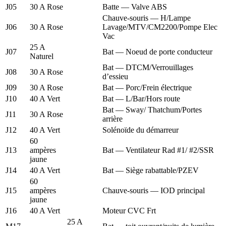
J05
30 A Rose
Batte — Valve ABS
Chauve-souris — H/Lampe
J06
30 A Rose
Lavage/MTV/CM2200/Pompe Elec
Vac
25 A
J07
Bat — Noeud de porte conducteur
Naturel
Bat — DTCM/Verrouillages
J08
30 A Rose
d’essieu
J09
30 A Rose
Bat — Porc/Frein électrique
J10
40 A Vert
Bat — L/Bar/Hors route
Bat — Sway/ Thatchum/Portes
J11
30 A Rose
arrière
J12
40 A Vert
Solénoïde du démarreur
60
J13
ampères
Bat — Ventilateur Rad #1/ #2/SSR
jaune
J14
40 A Vert
Bat — Siège rabattable/PZEV
60
J15
ampères
Chauve-souris — IOD principal
jaune
J16
40 A Vert
Moteur CVC Frt
25 A