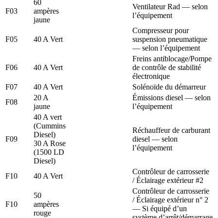
60
Ventilateur Rad — selon
F03
ampères
l’équipement
jaune
Compresseur pour
F05
40 A Vert
suspension pneumatique
— selon l’équipement
Freins antiblocage/Pompe
F06
40 A Vert
de contrôle de stabilité
électronique
F07
40 A Vert
Solénoïde du démarreur
20 A
Émissions diesel — selon
F08
jaune
l’équipement
40 A vert
(Cummins
Réchauffeur de carburant
Diesel)
F09
diesel — selon
30 A Rose
l’équipement
(1500 LD
Diesel)
Contrôleur de carrosserie
F10
40 A Vert
/ Éclairage extérieur #2
Contrôleur de carrosserie
50
/ Éclairage extérieur n° 2
F10
ampères
— Si équipé d’un
rouge
système d’arrêt/démarrage