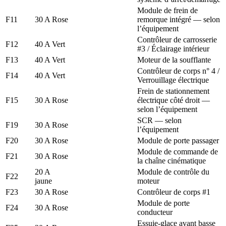
Module de frein de
F11
30 A Rose
remorque intégré — selon
l’équipement
Contrôleur de carrosserie
F12
40 A Vert
#3 / Éclairage intérieur
F13
40 A Vert
Moteur de la soufflante
Contrôleur de corps n° 4 /
F14
40 A Vert
Verrouillage électrique
Frein de stationnement
F15
30 A Rose
électrique côté droit —
selon l’équipement
SCR — selon
F19
30 A Rose
l’équipement
F20
30 A Rose
Module de porte passager
Module de commande de
F21
30 A Rose
la chaîne cinématique
20 A
Module de contrôle du
F22
jaune
moteur
F23
30 A Rose
Contrôleur de corps #1
Module de porte
F24
30 A Rose
conducteur
Essuie-glace avant basse