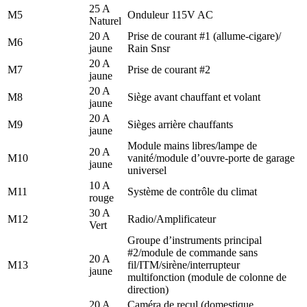
25 A
M5
Onduleur 115V AC
Naturel
20 A
Prise de courant #1 (allume-cigare)/
M6
jaune
Rain Snsr
20 A
M7
Prise de courant #2
jaune
20 A
M8
Siège avant chauffant et volant
jaune
20 A
M9
Sièges arrière chauffants
jaune
Module mains libres/lampe de
20 A
M10
vanité/module d’ouvre-porte de garage
jaune
universel
10 A
M11
Système de contrôle du climat
rouge
30 A
M12
Radio/Amplificateur
Vert
Groupe d’instruments principal
#2/module de commande sans
20 A
M13
fil/ITM/sirène/interrupteur
jaune
multifonction (module de colonne de
direction)
20 A
Caméra de recul (domestique