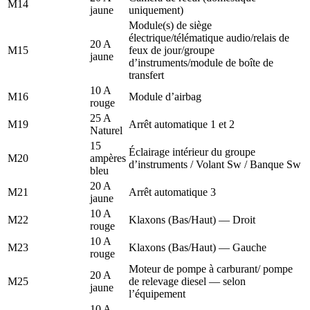
M14
jaune
uniquement)
Module(s) de siège
électrique/télématique audio/relais de
20 A
M15
feux de jour/groupe
jaune
d’instruments/module de boîte de
transfert
10 A
M16
Module d’airbag
rouge
25 A
M19
Arrêt automatique 1 et 2
Naturel
15
Éclairage intérieur du groupe
M20
ampères
d’instruments / Volant Sw / Banque Sw
bleu
20 A
M21
Arrêt automatique 3
jaune
10 A
M22
Klaxons (Bas/Haut) — Droit
rouge
10 A
M23
Klaxons (Bas/Haut) — Gauche
rouge
Moteur de pompe à carburant/ pompe
20 A
M25
de relevage diesel — selon
jaune
l’équipement
10 A