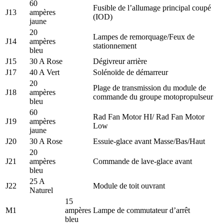
60
Fusible de l’allumage principal coupé
J13
ampères
(IOD)
jaune
20
Lampes de remorquage/Feux de
J14
ampères
stationnement
bleu
J15
30 A Rose
Dégivreur arrière
J17
40 A Vert
Solénoïde de démarreur
20
Plage de transmission du module de
J18
ampères
commande du groupe motopropulseur
bleu
60
Rad Fan Motor HI/ Rad Fan Motor
J19
ampères
Low
jaune
J20
30 A Rose
Essuie-glace avant Masse/Bas/Haut
20
J21
ampères
Commande de lave-glace avant
bleu
25 A
J22
Module de toit ouvrant
Naturel
15
M1
ampères
Lampe de commutateur d’arrêt
bleu