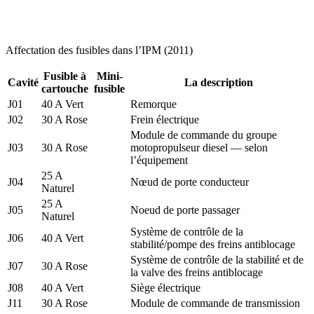
Affectation des fusibles dans l’IPM (2011)
Fusible à
Mini-
Cavité
La description
cartouche
fusible
J01
40 A Vert
Remorque
J02
30 A Rose
Frein électrique
Module de commande du groupe
J03
30 A Rose
motopropulseur diesel — selon
l’équipement
25 A
J04
Nœud de porte conducteur
Naturel
25 A
J05
Noeud de porte passager
Naturel
Système de contrôle de la
J06
40 A Vert
stabilité/pompe des freins antiblocage
Système de contrôle de la stabilité et de
J07
30 A Rose
la valve des freins antiblocage
J08
40 A Vert
Siège électrique
J11
30 A Rose
Module de commande de transmission