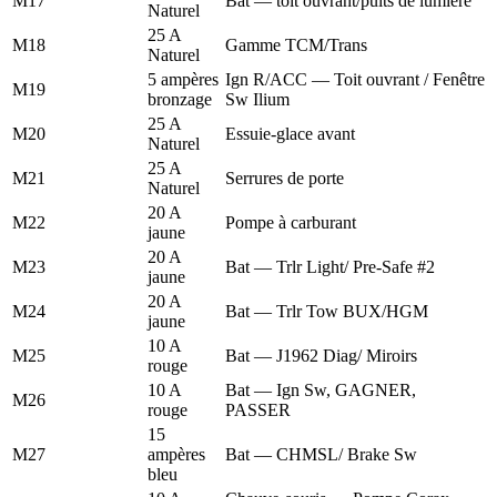
M17
Bat — toit ouvrant/puits de lumière
Naturel
25 A
M18
Gamme TCM/Trans
Naturel
5 ampères
Ign R/ACC — Toit ouvrant / Fenêtre
M19
bronzage
Sw Ilium
25 A
M20
Essuie-glace avant
Naturel
25 A
M21
Serrures de porte
Naturel
20 A
M22
Pompe à carburant
jaune
20 A
M23
Bat — Trlr Light/ Pre-Safe #2
jaune
20 A
M24
Bat — Trlr Tow BUX/HGM
jaune
10 A
M25
Bat — J1962 Diag/ Miroirs
rouge
10 A
Bat — Ign Sw, GAGNER,
M26
rouge
PASSER
15
M27
ampères
Bat — CHMSL/ Brake Sw
bleu