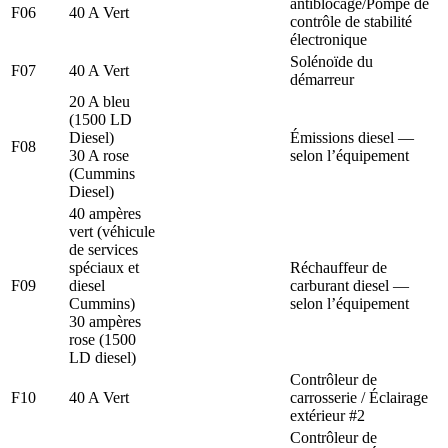
antiblocage/Pompe de
F06
40 A Vert
contrôle de stabilité
électronique
Solénoïde du
F07
40 A Vert
démarreur
20 A bleu
(1500 LD
Diesel)
Émissions diesel —
F08
30 A rose
selon l’équipement
(Cummins
Diesel)
40 ampères
vert (véhicule
de services
spéciaux et
Réchauffeur de
F09
diesel
carburant diesel —
Cummins)
selon l’équipement
30 ampères
rose (1500
LD diesel)
Contrôleur de
F10
40 A Vert
carrosserie / Éclairage
extérieur #2
Contrôleur de