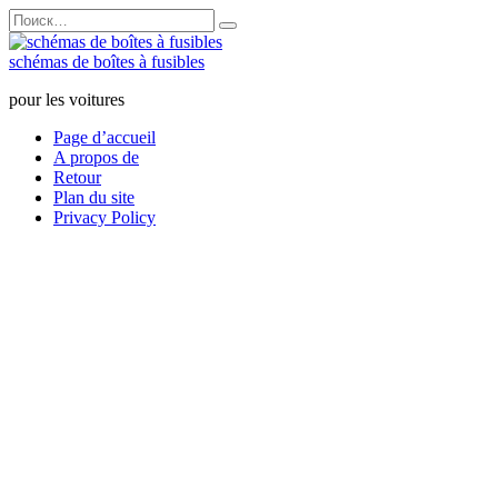
Перейти
Search
к
for:
содержанию
schémas de boîtes à fusibles
pour les voitures
Page d’accueil
A propos de
Retour
Plan du site
Privacy Policy