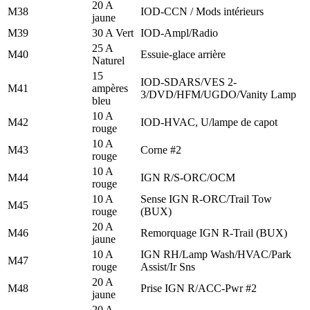
20 A
M38
IOD-CCN / Mods intérieurs
jaune
M39
30 A Vert
IOD-Ampl/Radio
25 A
M40
Essuie-glace arrière
Naturel
15
IOD-SDARS/VES 2-
M41
ampères
3/DVD/HFM/UGDO/Vanity Lamp
bleu
10 A
M42
IOD-HVAC, U/lampe de capot
rouge
10 A
M43
Corne #2
rouge
10 A
M44
IGN R/S-ORC/OCM
rouge
10 A
Sense IGN R-ORC/Trail Tow
M45
rouge
(BUX)
20 A
M46
Remorquage IGN R-Trail (BUX)
jaune
10 A
IGN RH/Lamp Wash/HVAC/Park
M47
rouge
Assist/Ir Sns
20 A
M48
Prise IGN R/ACC-Pwr #2
jaune
20 A