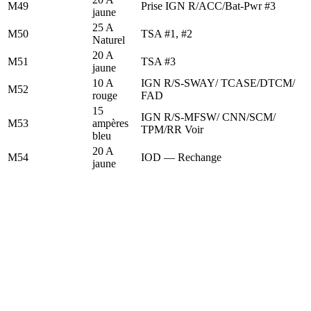
M49
Prise IGN R/ACC/Bat-Pwr #3
jaune
25 A
M50
TSA #1, #2
Naturel
20 A
M51
TSA #3
jaune
10 A
IGN R/S-SWAY/ TCASE/DTCM/
M52
rouge
FAD
15
IGN R/S-MFSW/ CNN/SCM/
M53
ampères
TPM/RR Voir
bleu
20 A
M54
IOD — Rechange
jaune