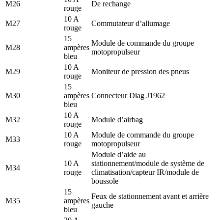
M26
De rechange
rouge
10 A
M27
Commutateur d’allumage
rouge
15
Module de commande du groupe
M28
ampères
motopropulseur
bleu
10 A
M29
Moniteur de pression des pneus
rouge
15
M30
ampères
Connecteur Diag J1962
bleu
10 A
M32
Module d’airbag
rouge
10 A
Module de commande du groupe
M33
rouge
motopropulseur
Module d’aide au
10 A
stationnement/module de système de
M34
rouge
climatisation/capteur IR/module de
boussole
15
Feux de stationnement avant et arrière
M35
ampères
gauche
bleu