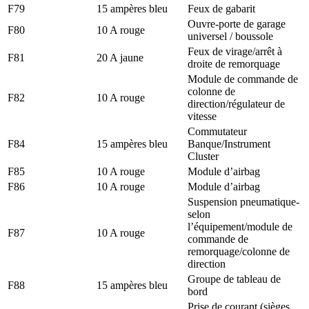
F79
15 ampères bleu
Feux de gabarit
Ouvre-porte de garage
F80
10 A rouge
universel / boussole
Feux de virage/arrêt à
F81
20 A jaune
droite de remorquage
Module de commande de
colonne de
F82
10 A rouge
direction/régulateur de
vitesse
Commutateur
F84
15 ampères bleu
Banque/Instrument
Cluster
F85
10 A rouge
Module d’airbag
F86
10 A rouge
Module d’airbag
Suspension pneumatique-
selon
l’équipement/module de
F87
10 A rouge
commande de
remorquage/colonne de
direction
Groupe de tableau de
F88
15 ampères bleu
bord
Prise de courant (sièges