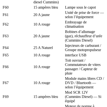
diesel Cummins)
F60
15 ampères bleu
Lampe sous le capot
Unité de prise de force —
F61
20 A jaune
selon l’équipement
Embrayage de
F62
10 A rouge
climatisation
Bobines d’allumage
F63
20 A jaune
(gaz), réchauffeur d’urée
(Cummins Diesel)
Injecteurs de carburant /
F64
25 A Naturel
Groupe motopropulseur
F65
10 A rouge
interface USB
Toit ouvrant /
Commutateurs de vitres
F66
10 A rouge
passager / Capteur de
pluie
Module mains libres CD /
F67
10 A rouge
DVD / Bluetooth —
selon l’équipement
Mod SCR 12V
F69
15 ampères bleu
(Cummins Diesel) — Si
équipé
Moteur de pompe à