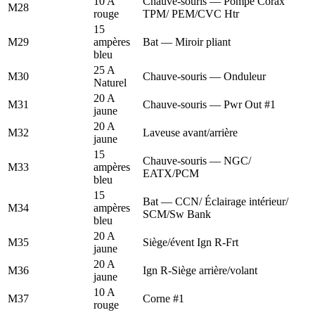
10 A
Chauve-souris — Pompe Corax
M28
rouge
TPM/ PEM/CVC Htr
15
M29
ampères
Bat — Miroir pliant
bleu
25 A
M30
Chauve-souris — Onduleur
Naturel
20 A
M31
Chauve-souris — Pwr Out #1
jaune
20 A
M32
Laveuse avant/arrière
jaune
15
Chauve-souris — NGC/
M33
ampères
EATX/PCM
bleu
15
Bat — CCN/ Éclairage intérieur/
M34
ampères
SCM/Sw Bank
bleu
20 A
M35
Siège/évent Ign R-Frt
jaune
20 A
M36
Ign R-Siège arrière/volant
jaune
10 A
M37
Corne #1
rouge