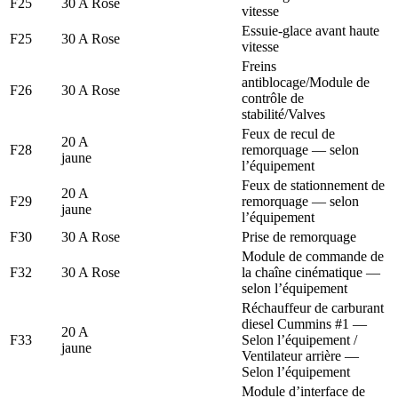
F25
30 A Rose
vitesse
Essuie-glace avant haute
F25
30 A Rose
vitesse
Freins
antiblocage/Module de
F26
30 A Rose
contrôle de
stabilité/Valves
Feux de recul de
20 A
F28
remorquage — selon
jaune
l’équipement
Feux de stationnement de
20 A
F29
remorquage — selon
jaune
l’équipement
F30
30 A Rose
Prise de remorquage
Module de commande de
F32
30 A Rose
la chaîne cinématique —
selon l’équipement
Réchauffeur de carburant
diesel Cummins #1 —
20 A
F33
Selon l’équipement /
jaune
Ventilateur arrière —
Selon l’équipement
Module d’interface de