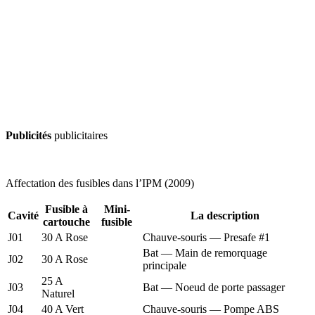
Publicités
publicitaires
Affectation des fusibles dans l’IPM (2009)
Fusible à
Mini-
Cavité
La description
cartouche
fusible
J01
30 A Rose
Chauve-souris — Presafe #1
Bat — Main de remorquage
J02
30 A Rose
principale
25 A
J03
Bat — Noeud de porte passager
Naturel
J04
40 A Vert
Chauve-souris — Pompe ABS