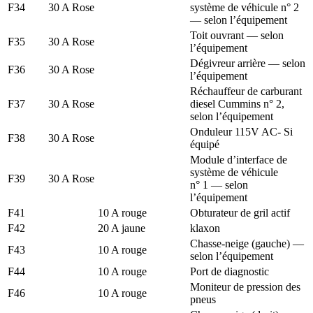
F34
30 A Rose
système de véhicule n° 2
— selon l’équipement
Toit ouvrant — selon
F35
30 A Rose
l’équipement
Dégivreur arrière — selon
F36
30 A Rose
l’équipement
Réchauffeur de carburant
F37
30 A Rose
diesel Cummins n° 2,
selon l’équipement
Onduleur 115V AC- Si
F38
30 A Rose
équipé
Module d’interface de
système de véhicule
F39
30 A Rose
n° 1 — selon
l’équipement
F41
10 A rouge
Obturateur de gril actif
F42
20 A jaune
klaxon
Chasse-neige (gauche) —
F43
10 A rouge
selon l’équipement
F44
10 A rouge
Port de diagnostic
Moniteur de pression des
F46
10 A rouge
pneus