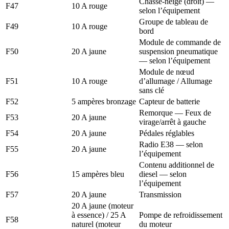
Chasse-neige (droit) —
F47
10 A rouge
selon l’équipement
Groupe de tableau de
F49
10 A rouge
bord
Module de commande de
F50
20 A jaune
suspension pneumatique
— selon l’équipement
Module de nœud
F51
10 A rouge
d’allumage / Allumage
sans clé
F52
5 ampères bronzage
Capteur de batterie
Remorque — Feux de
F53
20 A jaune
virage/arrêt à gauche
F54
20 A jaune
Pédales réglables
Radio E38 — selon
F55
20 A jaune
l’équipement
Contenu additionnel de
F56
15 ampères bleu
diesel — selon
l’équipement
F57
20 A jaune
Transmission
20 A jaune (moteur
à essence) / 25 A
Pompe de refroidissement
F58
naturel (moteur
du moteur