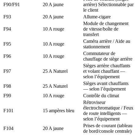
F90/F91
20 A jaune
arrière) Sélectionnable par
le client
F93
20 A jaune
Allume-cigare
Module de changement
F94
10 A rouge
de vitesse/boîte de
transfert
Caméra arrière / Aide au
F95
10 A rouge
stationnement
Commutateur de
F96
10 A rouge
chauffage de siège arrière
Sièges arrière chauffants
F97
25 A Naturel
et volant chauffant —
selon l’équipement
Sièges avant chauffants
F98
25 A Naturel
— selon l’équipement
F99
10 A rouge
Contrôle du climat
Rétroviseur
électrochromatique / Feux
F101
15 ampères bleu
de route intelligents —
selon l’équipement
Prises de courant (tableau
F104
20 A jaune
de bord/console centrale)