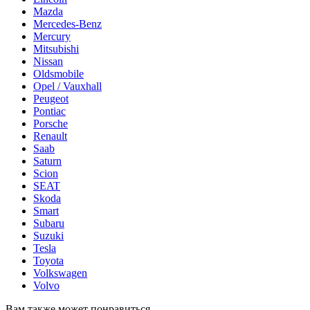
Mazda
Mercedes-Benz
Mercury
Mitsubishi
Nissan
Oldsmobile
Opel / Vauxhall
Peugeot
Pontiac
Porsche
Renault
Saab
Saturn
Scion
SEAT
Skoda
Smart
Subaru
Suzuki
Tesla
Toyota
Volkswagen
Volvo
Вам также может понравиться