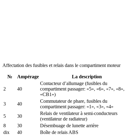
Affectation des fusibles et relais dans le compartiment moteur
№
Ampérage
La description
Contacteur d’allumage (fusibles du
2
40
compartiment passager: «5», «6», «7», «8»,
«CB1»)
Commutateur de phare, fusibles du
3
40
compartiment passager: «1», «3», «4»
Relais de ventilateur à semi-conducteurs
5
30
(ventilateur de radiateur)
8
30
Désembuage de lunette arrière
dix
40
Boîte de relais ABS