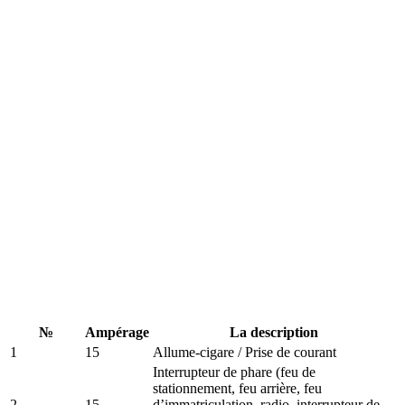
№
Ampérage
La description
1
15
Allume-cigare / Prise de courant
Interrupteur de phare (feu de
stationnement, feu arrière, feu
2
15
d’immatriculation, radio, interrupteur de