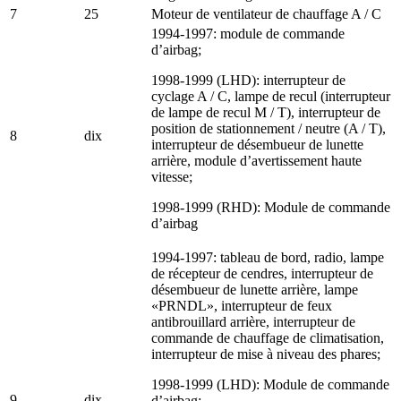
7
25
Moteur de ventilateur de chauffage A / C
1994-1997: module de commande
d’airbag;
1998-1999 (LHD): interrupteur de
cyclage A / C, lampe de recul (interrupteur
de lampe de recul M / T), interrupteur de
position de stationnement / neutre (A / T),
8
dix
interrupteur de désembueur de lunette
arrière, module d’avertissement haute
vitesse;
1998-1999 (RHD): Module de commande
d’airbag
1994-1997: tableau de bord, radio, lampe
de récepteur de cendres, interrupteur de
désembueur de lunette arrière, lampe
«PRNDL», interrupteur de feux
antibrouillard arrière, interrupteur de
commande de chauffage de climatisation,
interrupteur de mise à niveau des phares;
1998-1999 (LHD): Module de commande
9
dix
d’airbag;