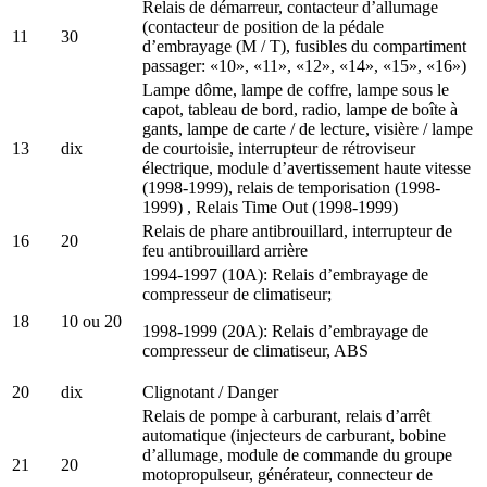
Relais de démarreur, contacteur d’allumage
(contacteur de position de la pédale
11
30
d’embrayage (M / T), fusibles du compartiment
passager: «10», «11», «12», «14», «15», «16»)
Lampe dôme, lampe de coffre, lampe sous le
capot, tableau de bord, radio, lampe de boîte à
gants, lampe de carte / de lecture, visière / lampe
13
dix
de courtoisie, interrupteur de rétroviseur
électrique, module d’avertissement haute vitesse
(1998-1999), relais de temporisation (1998-
1999) , Relais Time Out (1998-1999)
Relais de phare antibrouillard, interrupteur de
16
20
feu antibrouillard arrière
1994-1997 (10A): Relais d’embrayage de
compresseur de climatiseur;
18
10 ou 20
1998-1999 (20A): Relais d’embrayage de
compresseur de climatiseur, ABS
20
dix
Clignotant / Danger
Relais de pompe à carburant, relais d’arrêt
automatique (injecteurs de carburant, bobine
d’allumage, module de commande du groupe
21
20
motopropulseur, générateur, connecteur de