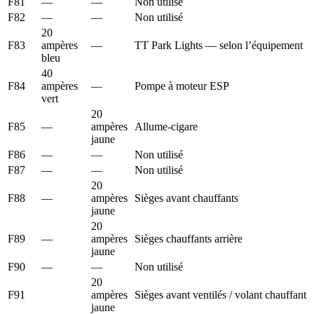
F81
—
—
Non utilisé
F82
—
—
Non utilisé
20
F83
ampères
—
TT Park Lights — selon l’équipement
bleu
40
F84
ampères
—
Pompe à moteur ESP
vert
20
F85
—
ampères
Allume-cigare
jaune
F86
—
—
Non utilisé
F87
—
—
Non utilisé
20
F88
—
ampères
Sièges avant chauffants
jaune
20
F89
—
ampères
Sièges chauffants arrière
jaune
F90
—
—
Non utilisé
20
F91
ampères
Sièges avant ventilés / volant chauffant
jaune