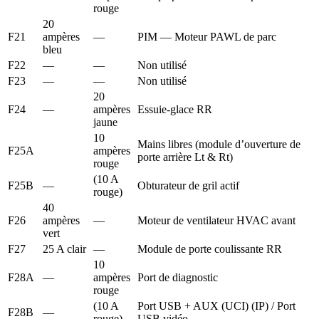
rouge
20
F21
ampères
—
PIM — Moteur PAWL de parc
bleu
F22
—
—
Non utilisé
F23
—
—
Non utilisé
20
F24
—
ampères
Essuie-glace RR
jaune
10
Mains libres (module d’ouverture de
F25A
ampères
porte arrière Lt & Rt)
rouge
(10 A
F25B
—
Obturateur de gril actif
rouge)
40
F26
ampères
—
Moteur de ventilateur HVAC avant
vert
F27
25 A clair
—
Module de porte coulissante RR
10
F28A
—
ampères
Port de diagnostic
rouge
(10 A
Port USB + AUX (UCI) (IP) / Port
F28B
—
rouge)
USB vidéo