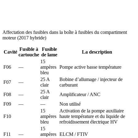
Affectation des fusibles dans la boîte à fusibles du compartiment
moteur (2017 hybride)
Fusible à
Fusible
Cavité
La description
cartouche
de lame
15
F06
—
ampères
Pompe active basse température
bleu
25 A
Bobine d’allumage / injecteur de
F07
—
clair
carburant
25 A
F08
—
Amplificateur / ANC
clair
F09
—
—
Non utilisé
15
Activation de la pompe auxiliaire
F10
ampères
haute température et du liquide de
bleu
refroidissement électrique HV
15
F11
—
ampères
ELCM / FTIV