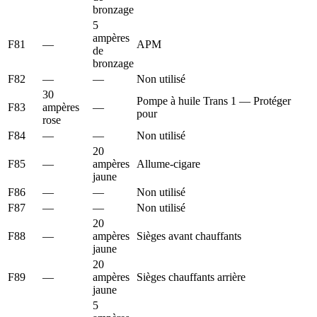
bronzage
5
ampères
F81
—
APM
de
bronzage
F82
—
—
Non utilisé
30
Pompe à huile Trans 1 — Protéger
F83
ampères
—
pour
rose
F84
—
—
Non utilisé
20
F85
—
ampères
Allume-cigare
jaune
F86
—
—
Non utilisé
F87
—
—
Non utilisé
20
F88
—
ampères
Sièges avant chauffants
jaune
20
F89
—
ampères
Sièges chauffants arrière
jaune
5