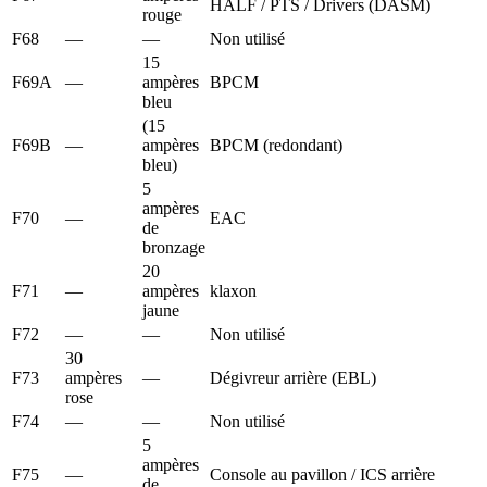
HALF / PTS / Drivers (DASM)
rouge
F68
—
—
Non utilisé
15
F69A
—
ampères
BPCM
bleu
(15
F69B
—
ampères
BPCM (redondant)
bleu)
5
ampères
F70
—
EAC
de
bronzage
20
F71
—
ampères
klaxon
jaune
F72
—
—
Non utilisé
30
F73
ampères
—
Dégivreur arrière (EBL)
rose
F74
—
—
Non utilisé
5
ampères
F75
—
Console au pavillon / ICS arrière
de