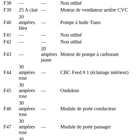
F38
—
—
Non utilisé
F39
25 A clair
—
Moteur de ventilateur arrière CVC
20
F40
ampères
—
Pompe à huile Trans
bleu
F41
—
—
Non utilisé
F42
—
—
Non utilisé
20
F43
—
ampères
Moteur de pompe à carburant
jaune
30
F44
ampères
—
CBC Feed # 1 (éclairage intérieur)
rose
30
F45
ampères
—
Onduleur
rose
30
F46
ampères
—
Module de porte conducteur
rose
30
F47
ampères
—
Module de porte passager
rose
40