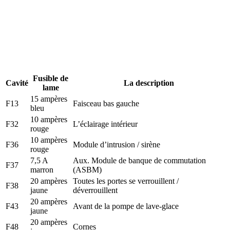
Fusible de
Cavité
La description
lame
15 ampères
F13
Faisceau bas gauche
bleu
10 ampères
F32
L’éclairage intérieur
rouge
10 ampères
F36
Module d’intrusion / sirène
rouge
7,5 A
Aux. Module de banque de commutation
F37
marron
(ASBM)
20 ampères
Toutes les portes se verrouillent /
F38
jaune
déverrouillent
20 ampères
F43
Avant de la pompe de lave-glace
jaune
20 ampères
F48
Cornes