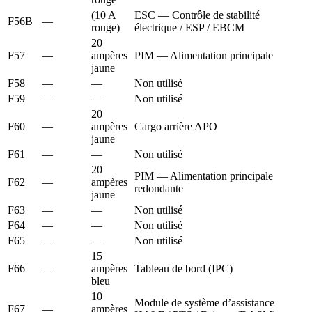
(10 A
ESC — Contrôle de stabilité
F56B
—
rouge)
électrique / ESP / EBCM
20
F57
—
ampères
PIM — Alimentation principale
jaune
F58
—
—
Non utilisé
F59
—
—
Non utilisé
20
F60
—
ampères
Cargo arrière APO
jaune
F61
—
—
Non utilisé
20
PIM — Alimentation principale
F62
—
ampères
redondante
jaune
F63
—
—
Non utilisé
F64
—
—
Non utilisé
F65
—
—
Non utilisé
15
F66
—
ampères
Tableau de bord (IPC)
bleu
10
Module de système d’assistance
F67
—
ampères