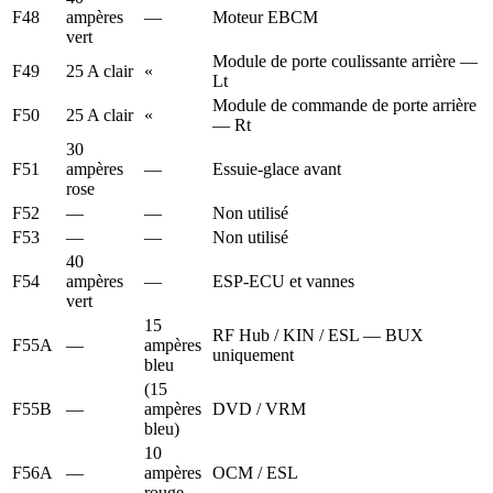
F48
ampères
—
Moteur EBCM
vert
Module de porte coulissante arrière —
F49
25 A clair
«
Lt
Module de commande de porte arrière
F50
25 A clair
«
— Rt
30
F51
ampères
—
Essuie-glace avant
rose
F52
—
—
Non utilisé
F53
—
—
Non utilisé
40
F54
ampères
—
ESP-ECU et vannes
vert
15
RF Hub / KIN / ESL — BUX
F55A
—
ampères
uniquement
bleu
(15
F55B
—
ampères
DVD / VRM
bleu)
10
F56A
—
ampères
OCM / ESL
rouge