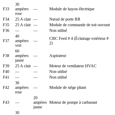
30
F33
ampères
—
Module de hayon électrique
rose
F34
25 A clair
—
Nœud de porte RR
F35
25 A clair
—
Module de commande de toit ouvrant
F36
—
—
Non utilisé
40
CBC Feed # 4 (Éclairage extérieur #
F37
ampères
—
2)
vert
60
F38
ampères
—
Aspirateur
jaune
F39
25 A clair
—
Moteur de ventilateur HVAC
F40
—
—
Non utilisé
F41
—
—
Non utilisé
30
F42
ampères
—
Module de siège pliant
rose
20
F43
—
ampères
Moteur de pompe à carburant
jaune
30