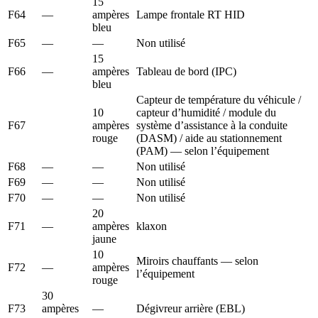
15
F64
—
ampères
Lampe frontale RT HID
bleu
F65
—
—
Non utilisé
15
F66
—
ampères
Tableau de bord (IPC)
bleu
Capteur de température du véhicule /
10
capteur d’humidité / module du
F67
ampères
système d’assistance à la conduite
rouge
(DASM) / aide au stationnement
(PAM) — selon l’équipement
F68
—
—
Non utilisé
F69
—
—
Non utilisé
F70
—
—
Non utilisé
20
F71
—
ampères
klaxon
jaune
10
Miroirs chauffants — selon
F72
—
ampères
l’équipement
rouge
30
F73
ampères
—
Dégivreur arrière (EBL)