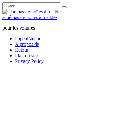
Перейти
Search
к
for:
содержанию
schémas de boîtes à fusibles
pour les voitures
Page d’accueil
A propos de
Retour
Plan du site
Privacy Policy