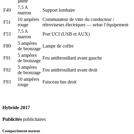
jaune
7,5 A
F49
Support lombaire
marron
10 ampères
Commutateur de vitre du conducteur /
F51
rouge
rétroviseurs électriques — selon l’équipement
7,5 A
F53
Port UCI (USB et AUX)
marron
5 ampères
F89
Lampe de coffre
de bronzage
5 ampères
F91
Feu antibrouillard avant gauche
de bronzage
5 ampères
F92
Feu antibrouillard avant droit
de bronzage
10 ampères
F93
Faisceau bas droit
rouge
Hybride 2017
Publicités
publicitaires
Compartiment moteur