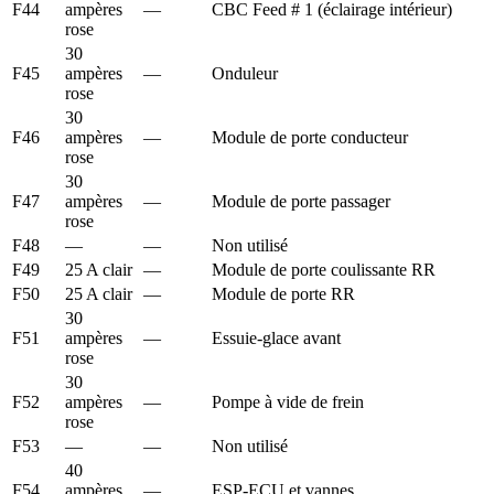
F44
ampères
—
CBC Feed # 1 (éclairage intérieur)
rose
30
F45
ampères
—
Onduleur
rose
30
F46
ampères
—
Module de porte conducteur
rose
30
F47
ampères
—
Module de porte passager
rose
F48
—
—
Non utilisé
F49
25 A clair
—
Module de porte coulissante RR
F50
25 A clair
—
Module de porte RR
30
F51
ampères
—
Essuie-glace avant
rose
30
F52
ampères
—
Pompe à vide de frein
rose
F53
—
—
Non utilisé
40
F54
ampères
—
ESP-ECU et vannes