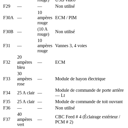
F29
—
—
Non utilisé
10
F30A
—
ampères
ECM / PIM
rouge
(10 A
F30B
—
Non utilisé
rouge)
10
F31
—
ampères
Vannes 3, 4 voies
rouge
20
F32
ampères
—
ECM
bleu
30
F33
ampères
—
Module de hayon électrique
rose
Module de commande de porte arrière
F34
25 A clair
—
— Lt
F35
25 A clair
—
Module de commande de toit ouvrant
F36
—
—
Non utilisé
40
CBC Feed # 4 (Éclairage extérieur /
F37
ampères
—
PCM # 2)
vert