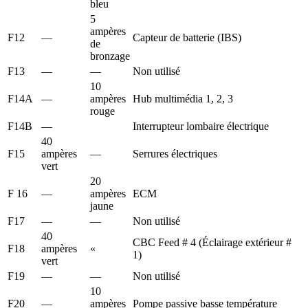
bleu
5
ampères
F12
—
Capteur de batterie (IBS)
de
bronzage
F13
—
—
Non utilisé
10
F14A
—
ampères
Hub multimédia 1, 2, 3
rouge
F14B
—
Interrupteur lombaire électrique
40
F15
ampères
—
Serrures électriques
vert
20
F 16
—
ampères
ECM
jaune
F17
—
—
Non utilisé
40
CBC Feed # 4 (Éclairage extérieur #
F18
ampères
«
1)
vert
F19
—
—
Non utilisé
10
F20
—
ampères
Pompe passive basse température