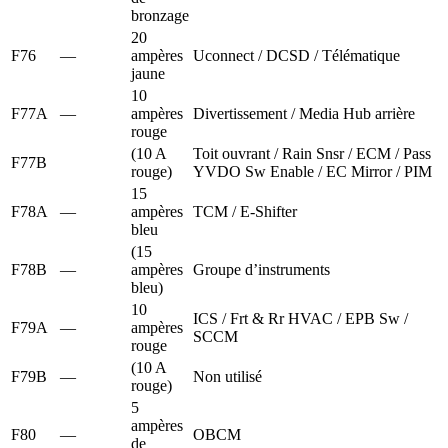
bronzage
20
F76
—
ampères
Uconnect / DCSD / Télématique
jaune
10
F77A
—
ampères
Divertissement / Media Hub arrière
rouge
(10 A
Toit ouvrant / Rain Snsr / ECM / Pass
F77B
rouge)
YVDO Sw Enable / EC Mirror / PIM
15
F78A
—
ampères
TCM / E-Shifter
bleu
(15
F78B
—
ampères
Groupe d’instruments
bleu)
10
ICS / Frt & Rr HVAC / EPB Sw /
F79A
—
ampères
SCCM
rouge
(10 A
F79B
—
Non utilisé
rouge)
5
ampères
F80
—
OBCM
de