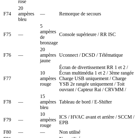
rose
20
F74
ampères
—
Remorque de secours
bleu
5
ampères
F75
—
Console supérieure / RR ISC
de
bronzage
20
F76
—
ampères
Uconnect / DCSD / Télématique
jaune
Écran de divertissement RR 1 et 2 /
10
Écran multimédia 1 et 2 / 3ème rangée
F77
ampères
Charge USB uniquement / Charge
rouge
YSB 2e rangée uniquement / Toit
ouvrant / Capteur Rai / CRVMM /
15
F78
—
ampères
Tableau de bord / E-Shifter
bleu
10
ICS / HVAC avant et arrière / SCCM /
F79
—
ampères
EPB
rouge
F80
—
—
Non utilisé