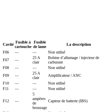
Fusible à
Fusible
Cavité
La description
cartouche
de lame
F06
—
—
Non utilisé
25 A
Bobine d’allumage / injecteur de
F07
—
clair
carburant
F08
—
—
Non utilisé
25 A
F09
—
Amplificateur / ANC
clair
F10
—
—
Non utilisé
F11
—
—
Non utilisé
5
ampères
F12
—
Capteur de batterie (IBS)
de
bronzage