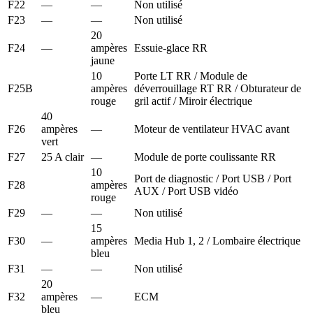
F22
—
—
Non utilisé
F23
—
—
Non utilisé
20
F24
—
ampères
Essuie-glace RR
jaune
10
Porte LT RR / Module de
F25B
ampères
déverrouillage RT RR / Obturateur de
rouge
gril actif / Miroir électrique
40
F26
ampères
—
Moteur de ventilateur HVAC avant
vert
F27
25 A clair
—
Module de porte coulissante RR
10
Port de diagnostic / Port USB / Port
F28
ampères
AUX / Port USB vidéo
rouge
F29
—
—
Non utilisé
15
F30
—
ampères
Media Hub 1, 2 / Lombaire électrique
bleu
F31
—
—
Non utilisé
20
F32
ampères
—
ECM
bleu