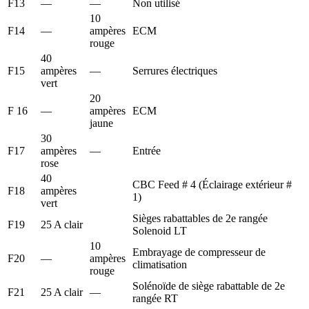
F13
—
—
Non utilisé
10
F14
—
ampères
ECM
rouge
40
F15
ampères
—
Serrures électriques
vert
20
F 16
—
ampères
ECM
jaune
30
F17
ampères
—
Entrée
rose
40
CBC Feed # 4 (Éclairage extérieur #
F18
ampères
1)
vert
Sièges rabattables de 2e rangée
F19
25 A clair
Solenoid LT
10
Embrayage de compresseur de
F20
—
ampères
climatisation
rouge
Solénoïde de siège rabattable de 2e
F21
25 A clair
—
rangée RT