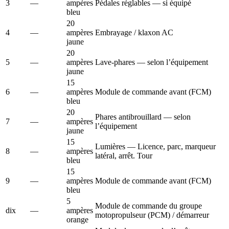
3
—
ampères
Pédales réglables — si équipé
bleu
20
4
—
ampères
Embrayage / klaxon AC
jaune
20
5
—
ampères
Lave-phares — selon l’équipement
jaune
15
6
—
ampères
Module de commande avant (FCM)
bleu
20
Phares antibrouillard — selon
7
—
ampères
l’équipement
jaune
15
Lumières — Licence, parc, marqueur
8
—
ampères
latéral, arrêt. Tour
bleu
15
9
—
ampères
Module de commande avant (FCM)
bleu
5
Module de commande du groupe
dix
—
ampères
motopropulseur (PCM) / démarreur
orange