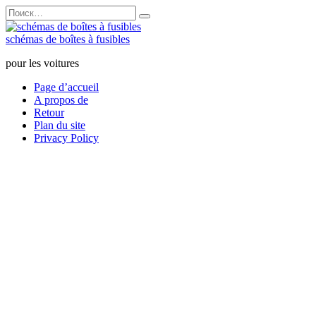
Перейти
Search
к
for:
содержанию
schémas de boîtes à fusibles
pour les voitures
Page d’accueil
A propos de
Retour
Plan du site
Privacy Policy