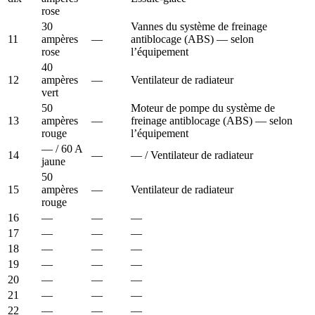
rose
30
Vannes du système de freinage
11
ampères
—
antiblocage (ABS) — selon
rose
l’équipement
40
12
ampères
—
Ventilateur de radiateur
vert
50
Moteur de pompe du système de
13
ampères
—
freinage antiblocage (ABS) — selon
rouge
l’équipement
— / 60 A
14
—
— / Ventilateur de radiateur
jaune
50
15
ampères
—
Ventilateur de radiateur
rouge
16
—
—
—
17
—
—
—
18
—
—
—
19
—
—
—
20
—
—
—
21
—
—
—
22
—
—
—