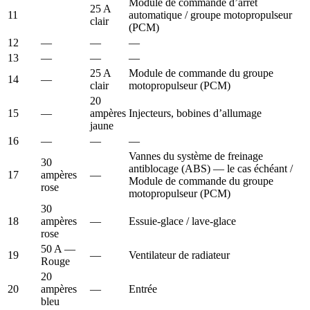
Module de commande d’arrêt
25 A
11
automatique / groupe motopropulseur
clair
(PCM)
12
—
—
—
13
—
—
—
25 A
Module de commande du groupe
14
—
clair
motopropulseur (PCM)
20
15
—
ampères
Injecteurs, bobines d’allumage
jaune
16
—
—
—
Vannes du système de freinage
30
antiblocage (ABS) — le cas échéant /
17
ampères
—
Module de commande du groupe
rose
motopropulseur (PCM)
30
18
ampères
—
Essuie-glace / lave-glace
rose
50 A —
19
—
Ventilateur de radiateur
Rouge
20
20
ampères
—
Entrée
bleu