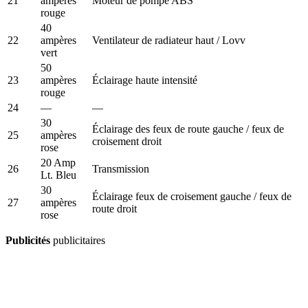
21
ampères
Moteur de pompe ABS
rouge
40
22
ampères
Ventilateur de radiateur haut / Lovv
vert
50
23
ampères
Éclairage haute intensité
rouge
24
—
—
30
Éclairage des feux de route gauche / feux de
25
ampères
croisement droit
rose
20 Amp
26
Transmission
Lt. Bleu
30
Éclairage feux de croisement gauche / feux de
27
ampères
route droit
rose
Publicités
publicitaires