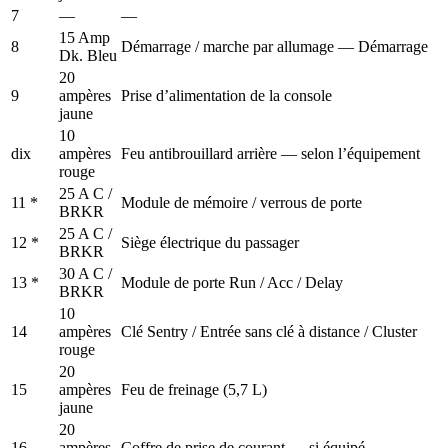
7
—
—
15 Amp
8
Démarrage / marche par allumage — Démarrage
Dk. Bleu
20
9
ampères
Prise d’alimentation de la console
jaune
10
dix
ampères
Feu antibrouillard arrière — selon l’équipement
rouge
25 A C /
11 *
Module de mémoire / verrous de porte
BRKR
25 A C /
12 *
Siège électrique du passager
BRKR
30 A C /
13 *
Module de porte Run / Acc / Delay
BRKR
10
14
ampères
Clé Sentry / Entrée sans clé à distance / Cluster
rouge
20
15
ampères
Feu de freinage (5,7 L)
jaune
20
16
ampères
Coffre de prise de courant — si équipé