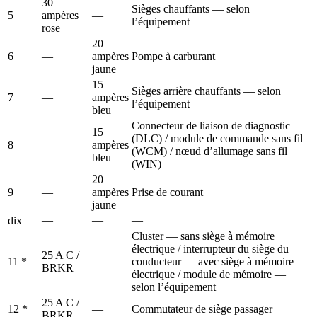
30
Sièges chauffants — selon
5
ampères
—
l’équipement
rose
20
6
—
ampères
Pompe à carburant
jaune
15
Sièges arrière chauffants — selon
7
—
ampères
l’équipement
bleu
Connecteur de liaison de diagnostic
15
(DLC) / module de commande sans fil
8
—
ampères
(WCM) / nœud d’allumage sans fil
bleu
(WIN)
20
9
—
ampères
Prise de courant
jaune
dix
—
—
—
Cluster — sans siège à mémoire
électrique / interrupteur du siège du
25 A C /
11 *
—
conducteur — avec siège à mémoire
BRKR
électrique / module de mémoire —
selon l’équipement
25 A C /
12 *
—
Commutateur de siège passager
BRKR