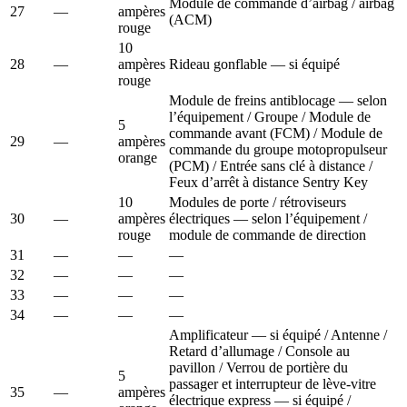
Module de commande d’airbag / airbag
27
—
ampères
(ACM)
rouge
10
28
—
ampères
Rideau gonflable — si équipé
rouge
Module de freins antiblocage — selon
l’équipement / Groupe / Module de
5
commande avant (FCM) / Module de
29
—
ampères
commande du groupe motopropulseur
orange
(PCM) / Entrée sans clé à distance /
Feux d’arrêt à distance Sentry Key
10
Modules de porte / rétroviseurs
30
—
ampères
électriques — selon l’équipement /
rouge
module de commande de direction
31
—
—
—
32
—
—
—
33
—
—
—
34
—
—
—
Amplificateur — si équipé / Antenne /
Retard d’allumage / Console au
pavillon / Verrou de portière du
5
passager et interrupteur de lève-vitre
35
—
ampères
électrique express — si équipé /