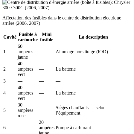
Affectation des fusibles dans le centre de distribution électrique
arrière (2006, 2007)
Fusible à
Mini
Cavité
La description
cartouche
fusible
60
1
ampères
—
Allumage hors tirage (IOD)
jaune
40
2
ampères
—
La batterie
vert
3
—
—
—
40
4
ampères
—
La batterie
vert
30
Sièges chauffants — selon
5
ampères
—
l’équipement
rose
20
6
—
ampères
Pompe à carburant
jaune