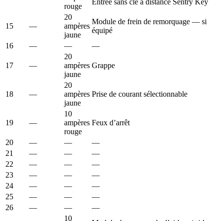
Entrée sans clé à distance Sentry Key
rouge
20
Module de frein de remorquage — si
15
—
ampères
équipé
jaune
16
—
—
—
20
17
—
ampères
Grappe
jaune
20
18
—
ampères
Prise de courant sélectionnable
jaune
10
19
—
ampères
Feux d’arrêt
rouge
20
—
—
—
21
—
—
—
22
—
—
—
23
—
—
—
24
—
—
—
25
—
—
—
26
—
—
—
10