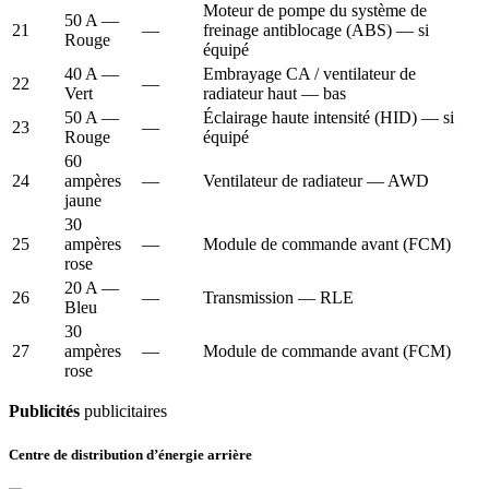
Moteur de pompe du système de
50 A —
21
—
freinage antiblocage (ABS) — si
Rouge
équipé
40 A —
Embrayage CA / ventilateur de
22
—
Vert
radiateur haut — bas
50 A —
Éclairage haute intensité (HID) — si
23
—
Rouge
équipé
60
24
ampères
—
Ventilateur de radiateur — AWD
jaune
30
25
ampères
—
Module de commande avant (FCM)
rose
20 A —
26
—
Transmission — RLE
Bleu
30
27
ampères
—
Module de commande avant (FCM)
rose
Publicités
publicitaires
Centre de distribution d’énergie arrière