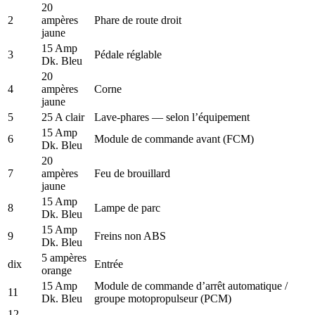
20
2
ampères
Phare de route droit
jaune
15 Amp
3
Pédale réglable
Dk. Bleu
20
4
ampères
Corne
jaune
5
25 A clair
Lave-phares — selon l’équipement
15 Amp
6
Module de commande avant (FCM)
Dk. Bleu
20
7
ampères
Feu de brouillard
jaune
15 Amp
8
Lampe de parc
Dk. Bleu
15 Amp
9
Freins non ABS
Dk. Bleu
5 ampères
dix
Entrée
orange
15 Amp
Module de commande d’arrêt automatique /
11
Dk. Bleu
groupe motopropulseur (PCM)
12
—
—