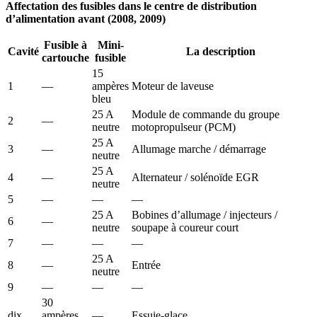
Affectation des fusibles dans le centre de distribution
d’alimentation avant (2008, 2009)
Fusible à
Mini-
Cavité
La description
cartouche
fusible
15
1
—
ampères
Moteur de laveuse
bleu
25 A
Module de commande du groupe
2
—
neutre
motopropulseur (PCM)
25 A
3
—
Allumage marche / démarrage
neutre
25 A
4
—
Alternateur / solénoïde EGR
neutre
5
—
—
—
25 A
Bobines d’allumage / injecteurs /
6
—
neutre
soupape à coureur court
7
—
—
—
25 A
8
—
Entrée
neutre
9
—
—
—
30
dix
ampères
—
Essuie-glace