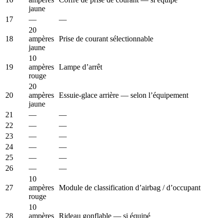
jaune
17
—
—
20
18
ampères
Prise de courant sélectionnable
jaune
10
19
ampères
Lampe d’arrêt
rouge
20
20
ampères
Essuie-glace arrière — selon l’équipement
jaune
21
—
—
22
—
—
23
—
—
24
—
—
25
—
—
26
—
—
10
27
ampères
Module de classification d’airbag / d’occupant
rouge
10
28
ampères
Rideau gonflable — si équipé