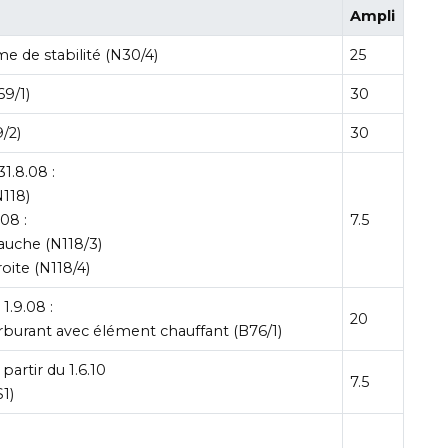
Ampli
e de stabilité (N30/4)
25
69/1)
30
/2)
30
1.8.08 :
N118)
08 :
7.5
auche (N118/3)
oite (N118/4)
1.9.08 :
20
arburant avec élément chauffant (B76/1)
partir du 1.6.10
7.5
1)