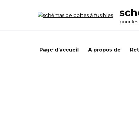
Перейти
sch
к
содержанию
pour les
Page d’accueil
A propos de
Ret