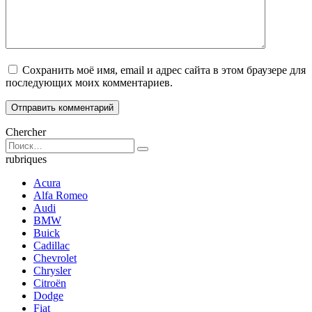
Сохранить моё имя, email и адрес сайта в этом браузере для
последующих моих комментариев.
Chercher
Search
for:
rubriques
Acura
Alfa Romeo
Audi
BMW
Buick
Cadillac
Chevrolet
Chrysler
Citroën
Dodge
Fiat