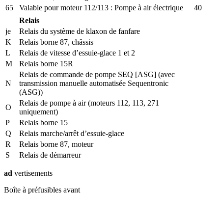
65
Valable pour moteur 112/113 : Pompe à air électrique
40
Relais
je
Relais du système de klaxon de fanfare
K
Relais borne 87, châssis
L
Relais de vitesse d’essuie-glace 1 et 2
M
Relais borne 15R
Relais de commande de pompe SEQ [ASG] (avec
N
transmission manuelle automatisée Sequentronic
(ASG))
Relais de pompe à air (moteurs 112, 113, 271
O
uniquement)
P
Relais borne 15
Q
Relais marche/arrêt d’essuie-glace
R
Relais borne 87, moteur
S
Relais de démarreur
ad
vertisements
Boîte à préfusibles avant