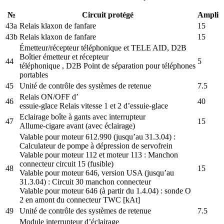
№
Circuit protégé
Ampli
43a
Relais klaxon de fanfare
15
43b
Relais klaxon de fanfare
15
Émetteur/récepteur téléphonique et TELE AID, D2B
Boîtier émetteur et récepteur
44
5
téléphonique , D2B Point de séparation pour téléphones
portables
45
Unité de contrôle des systèmes de retenue
7.5
Relais ON/OFF d’
46
40
essuie-glace Relais vitesse 1 et 2 d’essuie-glace
Eclairage boîte à gants avec interrupteur
47
15
Allume-cigare avant (avec éclairage)
Valable pour moteur 612.990 (jusqu’au 31.3.04) :
Calculateur de pompe à dépression de servofrein
Valable pour moteur 112 et moteur 113 : Manchon
connecteur circuit 15 (fusible)
48
15
Valable pour moteur 646, version USA (jusqu’au
31.3.04) : Circuit 30 manchon connecteur
Valable pour moteur 646 (à partir du 1.4.04) : sonde O
2 en amont du connecteur TWC [kAt]
49
Unité de contrôle des systèmes de retenue
7.5
Module interrupteur d’éclairage