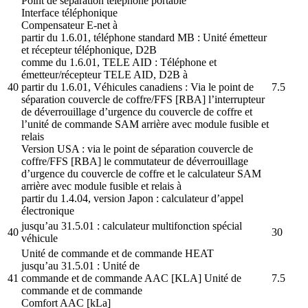
Point de séparation téléphone portable
Interface téléphonique
Compensateur E-net à
partir du 1.6.01, téléphone standard MB : Unité émetteur
et récepteur téléphonique, D2B
comme du 1.6.01, TELE AID : Téléphone et
émetteur/récepteur TELE AID, D2B à
40
partir du 1.6.01, Véhicules canadiens : Via le point de
7.5
séparation couvercle de coffre/FFS [RBA] l’interrupteur
de déverrouillage d’urgence du couvercle de coffre et
l’unité de commande SAM arrière avec module fusible et
relais
Version USA : via le point de séparation couvercle de
coffre/FFS [RBA] le commutateur de déverrouillage
d’urgence du couvercle de coffre et le calculateur SAM
arrière avec module fusible et relais à
partir du 1.4.04, version Japon : calculateur d’appel
électronique
jusqu’au 31.5.01 : calculateur multifonction spécial
40
30
véhicule
Unité de commande et de commande HEAT
jusqu’au 31.5.01 : Unité de
41
commande et de commande AAC [KLA] Unité de
7.5
commande et de commande
Comfort AAC [kLa]