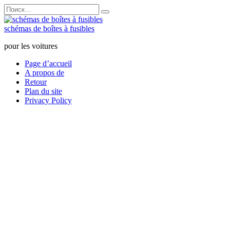
Перейти
Search
к
for:
содержанию
schémas de boîtes à fusibles
pour les voitures
Page d’accueil
A propos de
Retour
Plan du site
Privacy Policy