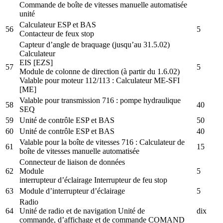
Commande de boîte de vitesses manuelle automatisée
unité
Calculateur ESP et BAS
56
5
Contacteur de feux stop
Capteur d’angle de braquage (jusqu’au 31.5.02)
Calculateur
EIS [EZS]
57
5
Module de colonne de direction (à partir du 1.6.02)
Valable pour moteur 112/113 : Calculateur ME-SFI
[ME]
Valable pour transmission 716 : pompe hydraulique
58
40
SEQ
59
Unité de contrôle ESP et BAS
50
60
Unité de contrôle ESP et BAS
40
Valable pour la boîte de vitesses 716 : Calculateur de
61
15
boîte de vitesses manuelle automatisée
Connecteur de liaison de données
62
Module
5
interrupteur d’éclairage Interrupteur de feu stop
63
Module d’interrupteur d’éclairage
5
Radio
64
Unité de radio et de navigation Unité de
dix
commande, d’affichage et de commande COMAND