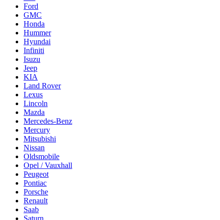
Ford
GMC
Honda
Hummer
Hyundai
Infiniti
Isuzu
Jeep
KIA
Land Rover
Lexus
Lincoln
Mazda
Mercedes-Benz
Mercury
Mitsubishi
Nissan
Oldsmobile
Opel / Vauxhall
Peugeot
Pontiac
Porsche
Renault
Saab
Saturn