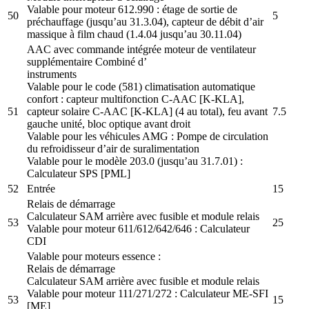
Valable pour moteur 612.990 : étage de sortie de
50
5
préchauffage (jusqu’au 31.3.04), capteur de débit d’air
massique à film chaud (1.4.04 jusqu’au 30.11.04)
AAC avec commande intégrée moteur de ventilateur
supplémentaire Combiné d’
instruments
Valable pour le code (581) climatisation automatique
confort : capteur multifonction C-AAC [K-KLA],
51
capteur solaire C-AAC [K-KLA] (4 au total), feu avant
7.5
gauche unité, bloc optique avant droit
Valable pour les véhicules AMG : Pompe de circulation
du refroidisseur d’air de suralimentation
Valable pour le modèle 203.0 (jusqu’au 31.7.01) :
Calculateur SPS [PML]
52
Entrée
15
Relais de démarrage
Calculateur SAM arrière avec fusible et module relais
53
25
Valable pour moteur 611/612/642/646 : Calculateur
CDI
Valable pour moteurs essence :
Relais de démarrage
Calculateur SAM arrière avec fusible et module relais
Valable pour moteur 111/271/272 : Calculateur ME-SFI
53
15
[ME]