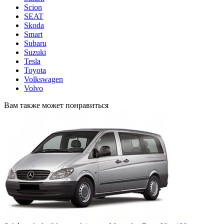
Scion
SEAT
Skoda
Smart
Subaru
Suzuki
Tesla
Toyota
Volkswagen
Volvo
Вам также может понравиться