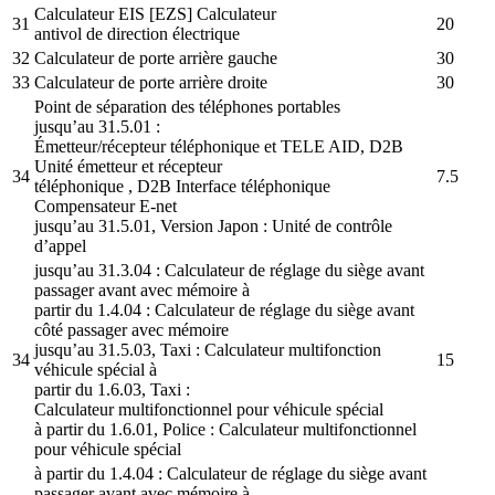
Calculateur EIS [EZS] Calculateur
31
20
antivol de direction électrique
32
Calculateur de porte arrière gauche
30
33
Calculateur de porte arrière droite
30
Point de séparation des téléphones portables
jusqu’au 31.5.01 :
Émetteur/récepteur téléphonique et TELE AID, D2B
Unité émetteur et récepteur
34
7.5
téléphonique , D2B Interface téléphonique
Compensateur E-net
jusqu’au 31.5.01, Version Japon : Unité de contrôle
d’appel
jusqu’au 31.3.04 : Calculateur de réglage du siège avant
passager avant avec mémoire à
partir du 1.4.04 : Calculateur de réglage du siège avant
côté passager avec mémoire
jusqu’au 31.5.03, Taxi : Calculateur multifonction
34
15
véhicule spécial à
partir du 1.6.03, Taxi :
Calculateur multifonctionnel pour véhicule spécial
à partir du 1.6.01, Police : Calculateur multifonctionnel
pour véhicule spécial
à partir du 1.4.04 : Calculateur de réglage du siège avant
passager avant avec mémoire à