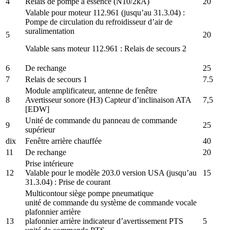
4
Relais de pompe à essence (N10/2kA)
20
Valable pour moteur 112.961 (jusqu’au 31.3.04) :
Pompe de circulation du refroidisseur d’air de
suralimentation
5
20
Valable sans moteur 112.961 : Relais de secours 2
6
De rechange
25
7
Relais de secours 1
7.5
Module amplificateur, antenne de fenêtre
8
Avertisseur sonore (H3) Capteur d’inclinaison ATA
7,5
[EDW]
Unité de commande du panneau de commande
9
25
supérieur
dix
Fenêtre arrière chauffée
40
11
De rechange
20
Prise intérieure
12
Valable pour le modèle 203.0 version USA (jusqu’au
15
31.3.04) : Prise de courant
Multicontour siège pompe pneumatique
unité de commande du système de commande vocale
plafonnier arrière
13
plafonnier arrière indicateur d’avertissement PTS
5