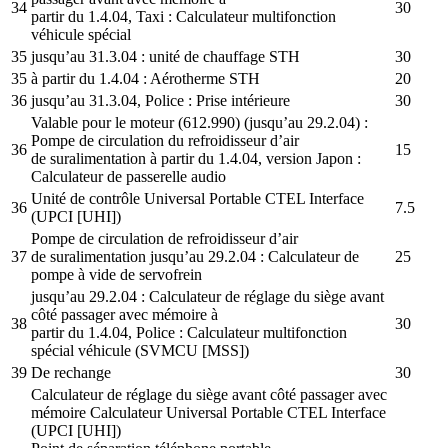
34
30
partir du 1.4.04, Taxi : Calculateur multifonction
véhicule spécial
35
jusqu’au 31.3.04 : unité de chauffage STH
30
35
à partir du 1.4.04 : Aérotherme STH
20
36
jusqu’au 31.3.04, Police : Prise intérieure
30
Valable pour le moteur (612.990) (jusqu’au 29.2.04) :
Pompe de circulation du refroidisseur d’air
36
15
de suralimentation à partir du 1.4.04, version Japon :
Calculateur de passerelle audio
Unité de contrôle Universal Portable CTEL Interface
36
7.5
(UPCI [UHI])
Pompe de circulation de refroidisseur d’air
37
de suralimentation jusqu’au 29.2.04 : Calculateur de
25
pompe à vide de servofrein
jusqu’au 29.2.04 : Calculateur de réglage du siège avant
côté passager avec mémoire à
38
30
partir du 1.4.04, Police : Calculateur multifonction
spécial véhicule (SVMCU [MSS])
39
De rechange
30
Calculateur de réglage du siège avant côté passager avec
mémoire Calculateur Universal Portable CTEL Interface
(UPCI [UHI])