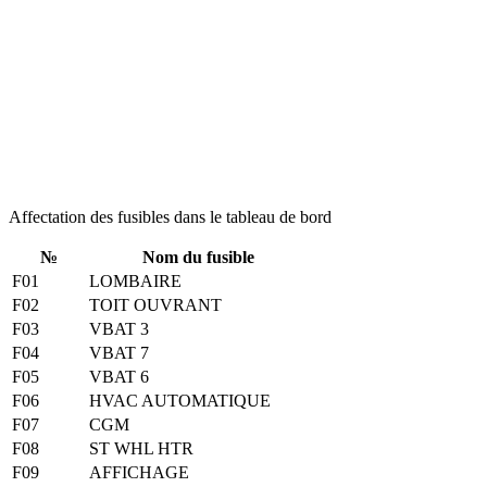
Affectation des fusibles dans le tableau de bord
№
Nom du fusible
F01
LOMBAIRE
F02
TOIT OUVRANT
F03
VBAT 3
F04
VBAT 7
F05
VBAT 6
F06
HVAC AUTOMATIQUE
F07
CGM
F08
ST WHL HTR
F09
AFFICHAGE