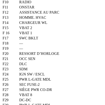
F10
RADIO
F11
ONSTAR
F12
ASSISTANCE AU PARC
F13
HOMME. HVAC
F14
CHARGEUR WL
F15
VBAT 2
F 16
VBAT 1
F17
SWC BKLT
F18
—
F19
—
F20
RESSORT D’HORLOGE
F21
OCC SEN
F22
DLC
F23
SDM
F24
IGN SW / ESCL
F25
PWR L-GATE MDL
F26
SEC FUSE-2
F27
SIÈGE PWR CO-DR
F28
VBAT 8
F29
DC-DC