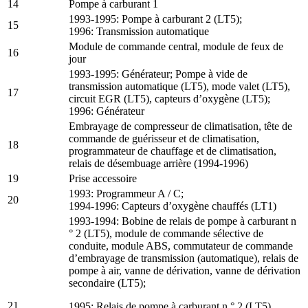
14
Pompe à carburant 1
1993-1995: Pompe à carburant 2 (LT5);
15
1996: Transmission automatique
Module de commande central, module de feux de
16
jour
1993-1995: Générateur; Pompe à vide de
transmission automatique (LT5), mode valet (LT5),
17
circuit EGR (LT5), capteurs d’oxygène (LT5);
1996: Générateur
Embrayage de compresseur de climatisation, tête de
commande de guérisseur et de climatisation,
18
programmateur de chauffage et de climatisation,
relais de désembuage arrière (1994-1996)
19
Prise accessoire
1993: Programmeur A / C;
20
1994-1996: Capteurs d’oxygène chauffés (LT1)
1993-1994: Bobine de relais de pompe à carburant n
° 2 (LT5), module de commande sélective de
conduite, module ABS, commutateur de commande
d’embrayage de transmission (automatique), relais de
pompe à air, vanne de dérivation, vanne de dérivation
secondaire (LT5);
21
1995: Relais de pompe à carburant n ° 2 (LT5),