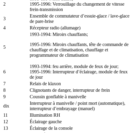
2
1995-1996: Verrouillage du changement de vitesse
frein-transmission
Ensemble de commutateur d’essuie-glace / lave-glace
3
de pare-brise
4
Récepteur radio (allumage)
1993-1994: Miroirs chauffants;
1995-1996: Miroirs chauffants, tête de commande de
5
chauffage et de climatisation, chauffage et
programmateur de climatisation
1993-1994: feu arrière, module de feux de jour;
6
1995-1996: Interrupteur d’éclairage, module de feux
de jour
7
Relais de klaxon
8
Clignotants de danger, interrupteur de frein
9
Coussin gonflable à manivelle
Interrupteur à manivelle / point mort (automatique),
dix
interrupteur d’embrayage (manuel)
11
Illumination RH
12
Éclairage gauche
13
Éclairage de la console