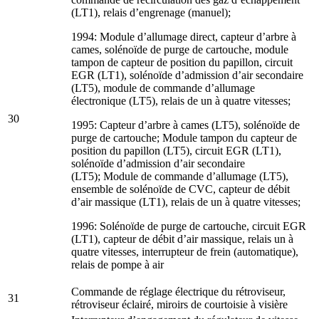
(LT1), relais d’engrenage (manuel);
1994: Module d’allumage direct, capteur d’arbre à
cames, solénoïde de purge de cartouche, module
tampon de capteur de position du papillon, circuit
EGR (LT1), solénoïde d’admission d’air secondaire
(LT5), module de commande d’allumage
électronique (LT5), relais de un à quatre vitesses;
30
1995: Capteur d’arbre à cames (LT5), solénoïde de
purge de cartouche; Module tampon du capteur de
position du papillon (LT5), circuit EGR (LT1),
solénoïde d’admission d’air secondaire
(LT5); Module de commande d’allumage (LT5),
ensemble de solénoïde de CVC, capteur de débit
d’air massique (LT1), relais de un à quatre vitesses;
1996: Solénoïde de purge de cartouche, circuit EGR
(LT1), capteur de débit d’air massique, relais un à
quatre vitesses, interrupteur de frein (automatique),
relais de pompe à air
Commande de réglage électrique du rétroviseur,
31
rétroviseur éclairé, miroirs de courtoisie à visière