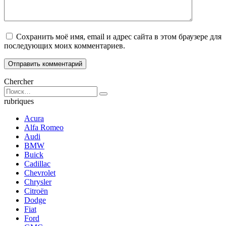
Сохранить моё имя, email и адрес сайта в этом браузере для
последующих моих комментариев.
Chercher
Search
for:
rubriques
Acura
Alfa Romeo
Audi
BMW
Buick
Cadillac
Chevrolet
Chrysler
Citroën
Dodge
Fiat
Ford