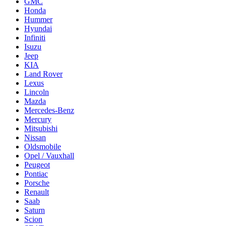
GMC
Honda
Hummer
Hyundai
Infiniti
Isuzu
Jeep
KIA
Land Rover
Lexus
Lincoln
Mazda
Mercedes-Benz
Mercury
Mitsubishi
Nissan
Oldsmobile
Opel / Vauxhall
Peugeot
Pontiac
Porsche
Renault
Saab
Saturn
Scion