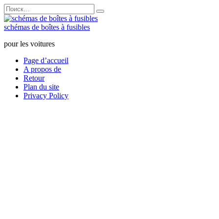
Перейти
Search
к
for:
содержанию
schémas de boîtes à fusibles
pour les voitures
Page d’accueil
A propos de
Retour
Plan du site
Privacy Policy