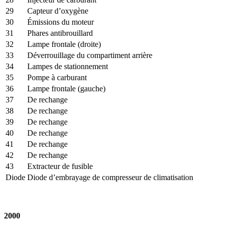
29
Capteur d’oxygène
30
Émissions du moteur
31
Phares antibrouillard
32
Lampe frontale (droite)
33
Déverrouillage du compartiment arrière
34
Lampes de stationnement
35
Pompe à carburant
36
Lampe frontale (gauche)
37
De rechange
38
De rechange
39
De rechange
40
De rechange
41
De rechange
42
De rechange
43
Extracteur de fusible
Diode
Diode d’embrayage de compresseur de climatisation
2000