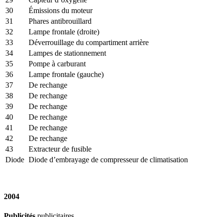
30
Émissions du moteur
31
Phares antibrouillard
32
Lampe frontale (droite)
33
Déverrouillage du compartiment arrière
34
Lampes de stationnement
35
Pompe à carburant
36
Lampe frontale (gauche)
37
De rechange
38
De rechange
39
De rechange
40
De rechange
41
De rechange
42
De rechange
43
Extracteur de fusible
Diode
Diode d’embrayage de compresseur de climatisation
2004
Publicités
publicitaires