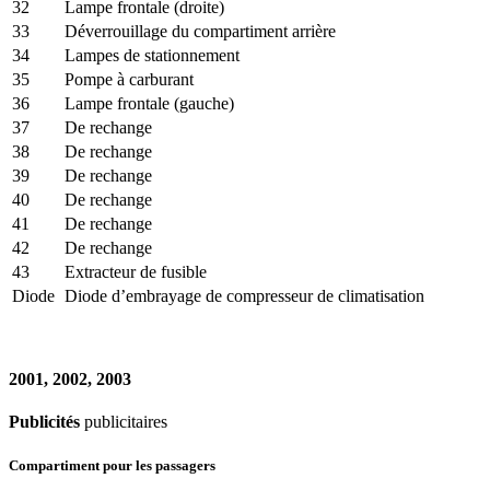
32
Lampe frontale (droite)
33
Déverrouillage du compartiment arrière
34
Lampes de stationnement
35
Pompe à carburant
36
Lampe frontale (gauche)
37
De rechange
38
De rechange
39
De rechange
40
De rechange
41
De rechange
42
De rechange
43
Extracteur de fusible
Diode
Diode d’embrayage de compresseur de climatisation
2001, 2002, 2003
Publicités
publicitaires
Compartiment pour les passagers