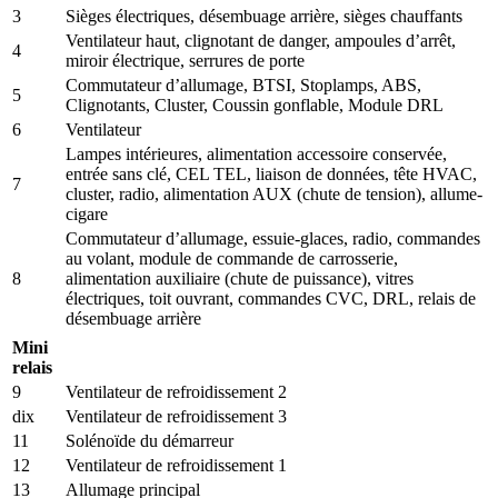
3
Sièges électriques, désembuage arrière, sièges chauffants
Ventilateur haut, clignotant de danger, ampoules d’arrêt,
4
miroir électrique, serrures de porte
Commutateur d’allumage, BTSI, Stoplamps, ABS,
5
Clignotants, Cluster, Coussin gonflable, Module DRL
6
Ventilateur
Lampes intérieures, alimentation accessoire conservée,
entrée sans clé, CEL TEL, liaison de données, tête HVAC,
7
cluster, radio, alimentation AUX (chute de tension), allume-
cigare
Commutateur d’allumage, essuie-glaces, radio, commandes
au volant, module de commande de carrosserie,
8
alimentation auxiliaire (chute de puissance), vitres
électriques, toit ouvrant, commandes CVC, DRL, relais de
désembuage arrière
Mini
relais
9
Ventilateur de refroidissement 2
dix
Ventilateur de refroidissement 3
11
Solénoïde du démarreur
12
Ventilateur de refroidissement 1
13
Allumage principal