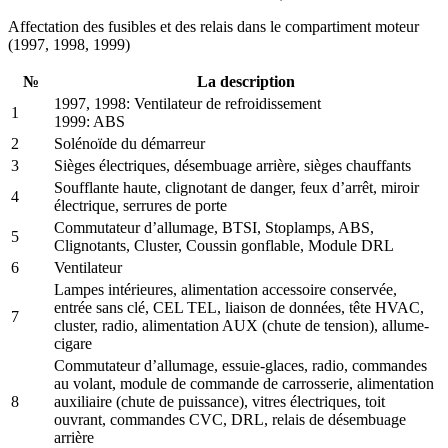
Affectation des fusibles et des relais dans le compartiment moteur
(1997, 1998, 1999)
№
La description
1997, 1998: Ventilateur de refroidissement
1
1999: ABS
2
Solénoïde du démarreur
3
Sièges électriques, désembuage arrière, sièges chauffants
Soufflante haute, clignotant de danger, feux d’arrêt, miroir
4
électrique, serrures de porte
Commutateur d’allumage, BTSI, Stoplamps, ABS,
5
Clignotants, Cluster, Coussin gonflable, Module DRL
6
Ventilateur
Lampes intérieures, alimentation accessoire conservée,
entrée sans clé, CEL TEL, liaison de données, tête HVAC,
7
cluster, radio, alimentation AUX (chute de tension), allume-
cigare
Commutateur d’allumage, essuie-glaces, radio, commandes
au volant, module de commande de carrosserie, alimentation
8
auxiliaire (chute de puissance), vitres électriques, toit
ouvrant, commandes CVC, DRL, relais de désembuage
arrière