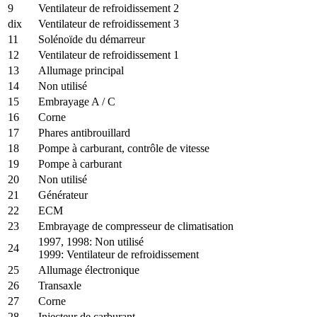
9
Ventilateur de refroidissement 2
dix
Ventilateur de refroidissement 3
11
Solénoïde du démarreur
12
Ventilateur de refroidissement 1
13
Allumage principal
14
Non utilisé
15
Embrayage A / C
16
Corne
17
Phares antibrouillard
18
Pompe à carburant, contrôle de vitesse
19
Pompe à carburant
20
Non utilisé
21
Générateur
22
ECM
23
Embrayage de compresseur de climatisation
1997, 1998: Non utilisé
24
1999: Ventilateur de refroidissement
25
Allumage électronique
26
Transaxle
27
Corne
28
Injecteur de carburant