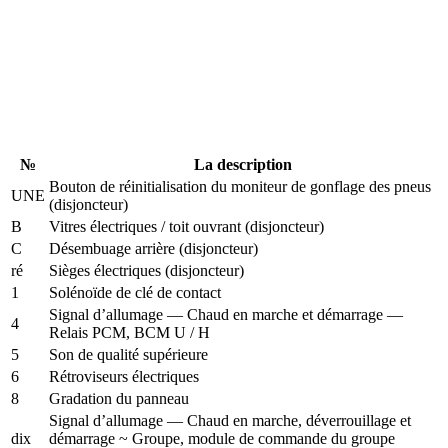
№
La description
Bouton de réinitialisation du moniteur de gonflage des pneus
UNE
(disjoncteur)
B
Vitres électriques / toit ouvrant (disjoncteur)
C
Désembuage arrière (disjoncteur)
ré
Sièges électriques (disjoncteur)
1
Solénoïde de clé de contact
Signal d’allumage — Chaud en marche et démarrage —
4
Relais PCM, BCM U / H
5
Son de qualité supérieure
6
Rétroviseurs électriques
8
Gradation du panneau
Signal d’allumage — Chaud en marche, déverrouillage et
dix
démarrage ~ Groupe, module de commande du groupe