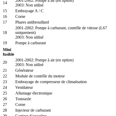
2001-2002: Pompe à air (en option)
14
2003: Non utilisé
15
Embrayage A / C
16
Corne
17
Phares antibrouillard
2001-2002: Pompe à carburant, contrôle de vitesse (L67
18
uniquement)
2003: Non utilisé
19
Pompe à carburant
Mini
fusible
2001-2002: Pompe à air (en option)
20
2003: Non utilisé
21
Générateur
22
Module de contrôle du moteur
23
Embrayage de compresseur de climatisation
24
Ventilateur
25
Allumage électronique
26
Transaxle
27
Corne
28
Injecteur de carburant
29
Capteur d’oxygène