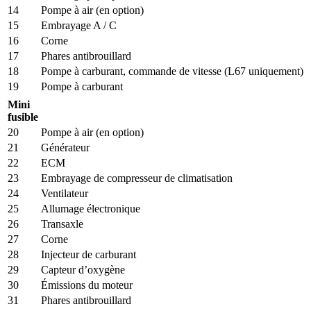
14
Pompe à air (en option)
15
Embrayage A / C
16
Corne
17
Phares antibrouillard
18
Pompe à carburant, commande de vitesse (L67 uniquement)
19
Pompe à carburant
Mini
fusible
20
Pompe à air (en option)
21
Générateur
22
ECM
23
Embrayage de compresseur de climatisation
24
Ventilateur
25
Allumage électronique
26
Transaxle
27
Corne
28
Injecteur de carburant
29
Capteur d’oxygène
30
Émissions du moteur
31
Phares antibrouillard