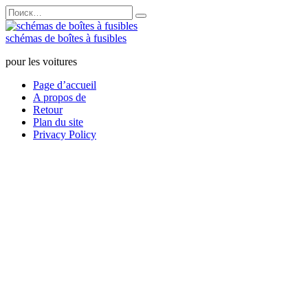
Перейти
Search
к
for:
содержанию
schémas de boîtes à fusibles
pour les voitures
Page d’accueil
A propos de
Retour
Plan du site
Privacy Policy