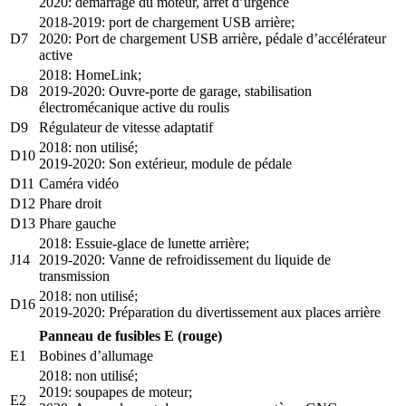
2020: démarrage du moteur, arrêt d’urgence
2018-2019: port de chargement USB arrière;
D7
2020: Port de chargement USB arrière, pédale d’accélérateur
active
2018: HomeLink;
D8
2019-2020: Ouvre-porte de garage, stabilisation
électromécanique active du roulis
D9
Régulateur de vitesse adaptatif
2018: non utilisé;
D10
2019-2020: Son extérieur, module de pédale
D11
Caméra vidéo
D12
Phare droit
D13
Phare gauche
2018: Essuie-glace de lunette arrière;
J14
2019-2020: Vanne de refroidissement du liquide de
transmission
2018: non utilisé;
D16
2019-2020: Préparation du divertissement aux places arrière
Panneau de fusibles E (rouge)
E1
Bobines d’allumage
2018: non utilisé;
2019: soupapes de moteur;
E2