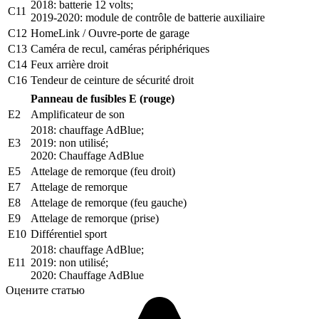
2018: batterie 12 volts;
C11
2019-2020: module de contrôle de batterie auxiliaire
C12
HomeLink / Ouvre-porte de garage
C13
Caméra de recul, caméras périphériques
C14
Feux arrière droit
C16
Tendeur de ceinture de sécurité droit
Panneau de fusibles E (rouge)
E2
Amplificateur de son
2018: chauffage AdBlue;
E3
2019: non utilisé;
2020: Chauffage AdBlue
E5
Attelage de remorque (feu droit)
E7
Attelage de remorque
E8
Attelage de remorque (feu gauche)
E9
Attelage de remorque (prise)
E10
Différentiel sport
2018: chauffage AdBlue;
E11
2019: non utilisé;
2020: Chauffage AdBlue
Оцените статью