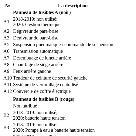
№
La description
Panneau de fusibles A (noir)
2018-2019: non utilisé;
A1
2020: Gestion thermique
A2
Dégivreur de pare-brise
A3
Dégivreur de pare-brise
A5
Suspension pneumatique / commande de suspension
A6
Transmission automatique
A7
Désembuage de lunette arrière
A8
Chauffage de siège arrière
A9
Feux arrière gauche
A10
Tendeur de ceinture de sécurité gauche
A11
Système de verrouillage centralisé
A12
Couvercle de coffre électrique
Panneau de fusibles B (rouge)
Non attribué
2018-2019: non utilisé;
B2
2020: batterie haute tension
2018-2019: non utilisé;
B3
2020: Pompe à eau à batterie haute tension