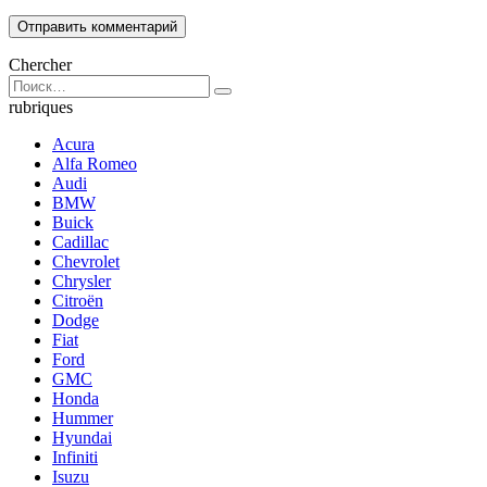
Chercher
Search
for:
rubriques
Acura
Alfa Romeo
Audi
BMW
Buick
Cadillac
Chevrolet
Chrysler
Citroën
Dodge
Fiat
Ford
GMC
Honda
Hummer
Hyundai
Infiniti
Isuzu