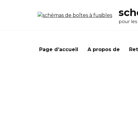
Перейти
sch
к
содержанию
pour les
Page d’accueil
A propos de
Ret