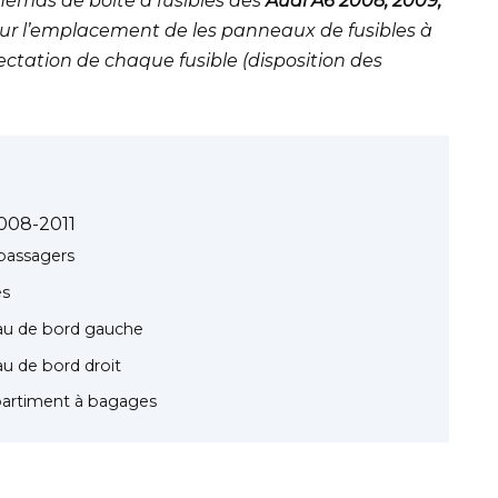
chémas de boîte à fusibles des
Audi A6 2008, 2009,
sur l’emplacement de les panneaux de fusibles à
ffectation de chaque fusible (disposition des
2008-2011
passagers
es
eau de bord gauche
au de bord droit
partiment à bagages