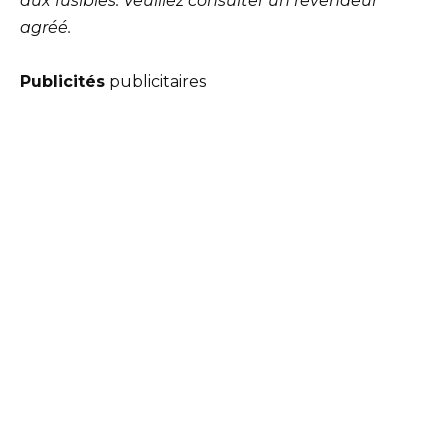
aux fusibles. Veuillez consulter un revendeur
agréé.
Publicités
publicitaires