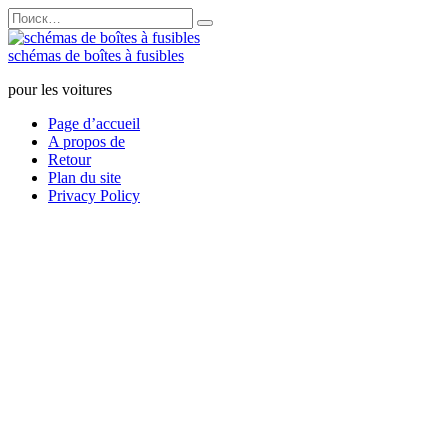
Перейти
Search
к
for:
содержанию
schémas de boîtes à fusibles
pour les voitures
Page d’accueil
A propos de
Retour
Plan du site
Privacy Policy