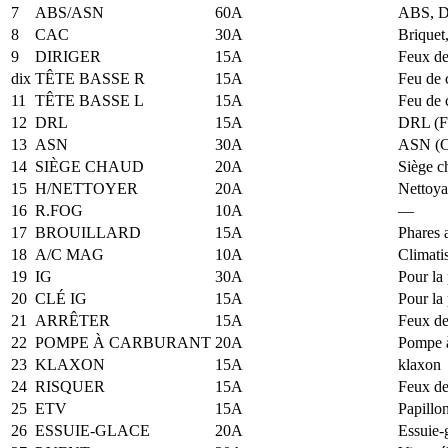
7
ABS/ASN
60A
ABS, D
8
CAC
30A
Briquet
9
DIRIGER
15A
Feux de
dix
TÊTE BASSE R
15A
Feu de 
11
TÊTE BASSE L
15A
Feu de 
12
DRL
15A
DRL (Fe
13
ASN
30A
ASN (Ce
14
SIÈGE CHAUD
20A
Siège c
15
H/NETTOYER
20A
Nettoya
16
R.FOG
10A
—
17
BROUILLARD
15A
Phares 
18
A/C MAG
10A
Climati
19
IG
30A
Pour la 
20
CLÉ IG
15A
Pour la 
21
ARRÊTER
15A
Feux de
22
POMPE À CARBURANT
20A
Pompe à
23
KLAXON
15A
klaxon
24
RISQUER
15A
Feux de
25
ETV
15A
Papillon
26
ESSUIE-GLACE
20A
Essuie-g