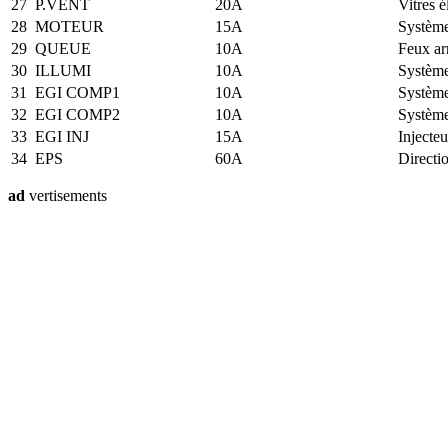
27
P.VENT
20A
Vitres é
28
MOTEUR
15A
Système
29
QUEUE
10A
Feux ar
30
ILLUMI
10A
Système
31
EGI COMP1
10A
Système
32
EGI COMP2
10A
Système
33
EGI INJ
15A
Injecteu
34
EPS
60A
Directio
ad
vertisements