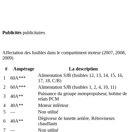
Publicités
publicitaires
Affectation des fusibles dans le compartiment moteur (2007, 2008,
2009)
#
Ampérage
La description
Alimentation SJB (fusibles 12, 13, 14, 15, 16,
1
60A***
17, 18, C/B)
2
60A***
Alimentation SJB (fusibles 1, 2, 4, 10, 11)
Puissance du groupe motopropulseur, bobine de
3
40A**
relais PCM
4
40A**
Moteur inférieur
5
—
Non utilisé
Dégivreur de lunette arrière, Rétroviseurs
6
40A**
chauffants
7
—
Non utilisé