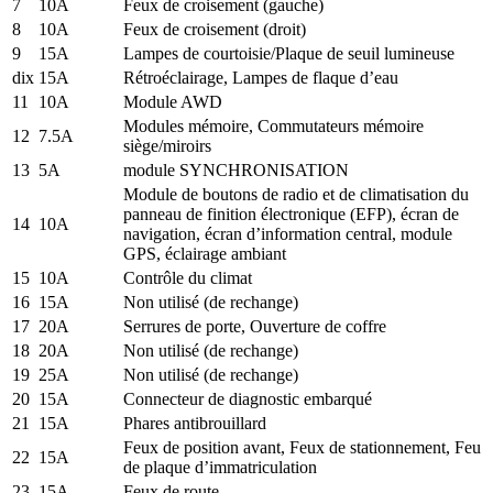
7
10A
Feux de croisement (gauche)
8
10A
Feux de croisement (droit)
9
15A
Lampes de courtoisie/Plaque de seuil lumineuse
dix
15A
Rétroéclairage, Lampes de flaque d’eau
11
10A
Module AWD
Modules mémoire, Commutateurs mémoire
12
7.5A
siège/miroirs
13
5A
module SYNCHRONISATION
Module de boutons de radio et de climatisation du
panneau de finition électronique (EFP), écran de
14
10A
navigation, écran d’information central, module
GPS, éclairage ambiant
15
10A
Contrôle du climat
16
15A
Non utilisé (de rechange)
17
20A
Serrures de porte, Ouverture de coffre
18
20A
Non utilisé (de rechange)
19
25A
Non utilisé (de rechange)
20
15A
Connecteur de diagnostic embarqué
21
15A
Phares antibrouillard
Feux de position avant, Feux de stationnement, Feu
22
15A
de plaque d’immatriculation
23
15A
Feux de route