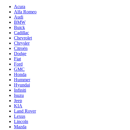
Acura
Alfa Romeo
Audi
BMW
Buick
Cadillac
Chevrolet
Chrysler
Citroën
Dodge
Fiat
Ford
GMC
Honda
Hummer
Hyundai
Infiniti
Isuzu
Jeep
KIA
Land Rover
Lexus
Lincoln
Mazda