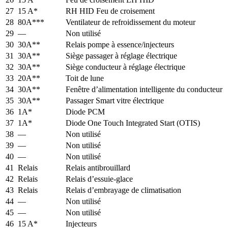
27
15 A*
RH HID Feu de croisement
28
80A***
Ventilateur de refroidissement du moteur
29
—
Non utilisé
30
30A**
Relais pompe à essence/injecteurs
31
30A**
Siège passager à réglage électrique
32
30A**
Siège conducteur à réglage électrique
33
20A**
Toit de lune
34
30A**
Fenêtre d’alimentation intelligente du conducteur
35
30A**
Passager Smart vitre électrique
36
1A*
Diode PCM
37
1A*
Diode One Touch Integrated Start (OTIS)
38
—
Non utilisé
39
—
Non utilisé
40
—
Non utilisé
41
Relais
Relais antibrouillard
42
Relais
Relais d’essuie-glace
43
Relais
Relais d’embrayage de climatisation
44
—
Non utilisé
45
—
Non utilisé
46
15 A*
Injecteurs