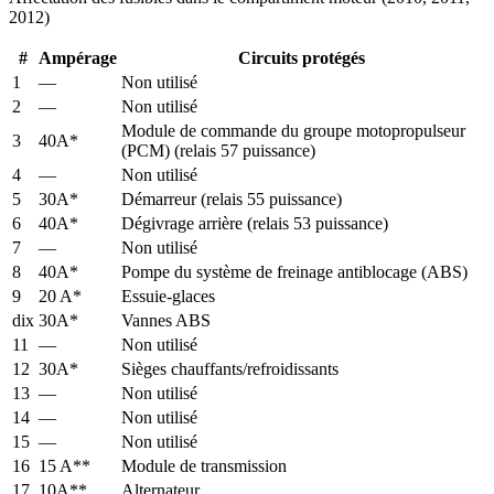
2012)
#
Ampérage
Circuits protégés
1
—
Non utilisé
2
—
Non utilisé
Module de commande du groupe motopropulseur
3
40A*
(PCM) (relais 57 puissance)
4
—
Non utilisé
5
30A*
Démarreur (relais 55 puissance)
6
40A*
Dégivrage arrière (relais 53 puissance)
7
—
Non utilisé
8
40A*
Pompe du système de freinage antiblocage (ABS)
9
20 A*
Essuie-glaces
dix
30A*
Vannes ABS
11
—
Non utilisé
12
30A*
Sièges chauffants/refroidissants
13
—
Non utilisé
14
—
Non utilisé
15
—
Non utilisé
16
15 A**
Module de transmission
17
10A**
Alternateur