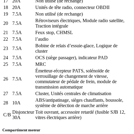
17
20A
Non utilisé (de rechange)
18
20A
Unités de tête radio, connecteur OBDII
19
7.5A
Non utilisé (de rechange)
Rétroviseurs électriques, Module radio satellite,
20
7.5A
Traction intégrale
21
7.5A
Feux stop, CHMSL
22
7.5A
l’audio
Bobine de relais d’essuie-glace, Logique de
23
7.5A
cluster
24
7.5A
OCS (siège passager), indicateur PAD
25
7.5A
MRC
Émetteur-récepteur PATS, solénoïde de
verrouillage de changement de vitesse,
26
7.5A
commutateur de pédale de frein, module de
transmission automatique
27
7.5A
Cluster, Unités centrales de climatisation
ABS/antipatinage, sièges chauffants, boussole,
28
10A
système de détection de marche arrière
Disjoncteur
Toit ouvrant, accessoire retardé (fusible SJB 12,
C/B
30A
vitres électriques arrière)
Compartiment moteur