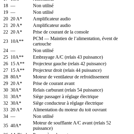
18
—
Non utilisé
19
—
Non utilisé
20
20 A*
Amplificateur audio
21
20 A*
Amplificateur audio
22
20 A*
Prise de courant de la console
PCM — Maintien de l’alimentation, évent de
23
10A**
cartouche
24
—
Non utilisé
25
10A**
Embrayage A/C (relais 43 puissance)
26
15 A**
Projecteur gauche (relais 42 puissance)
27
15 A**
Projecteur droit (relais 44 puissance)
28
80A*
Moteur de ventilateur de refroidissement
29
20 A*
Prise de courant avant
30
30A*
Relais carburant (relais 54 puissance)
31
30A*
Siège passager à réglage électrique
32
30A*
Siège conducteur à réglage électrique
33
20 A*
Alimentation du moteur du toit ouvrant
34
—
Non utilisé
Moteur de soufflante A/C avant (relais 52
35
40A*
puissance)