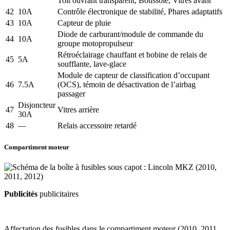
Toit ouvrant transparent, Boussole, Vitres avant
42
10A
Contrôle électronique de stabilité, Phares adaptatifs
43
10A
Capteur de pluie
Diode de carburant/module de commande du
44
10A
groupe motopropulseur
Rétroéclairage chauffant et bobine de relais de
45
5A
soufflante, lave-glace
Module de capteur de classification d’occupant
46
7.5A
(OCS), témoin de désactivation de l’airbag
passager
Disjoncteur
47
Vitres arrière
30A
48
—
Relais accessoire retardé
Compartiment moteur
Publicités
publicitaires
Affectation des fusibles dans le compartiment moteur (2010, 2011,