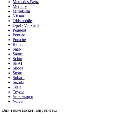
Mercedes-Benz
Mercury
Mitsubishi
Nissan
Oldsmobile
Opel / Vauxhall
Peugeot
Pontiac
Porsche
Renault
Saab
Saturn
Scion
SEAT
Skoda
Smart
Subaru
Suzuki
Tesla
Toyota
Volkswagen
Volvo
Вам также может понравиться