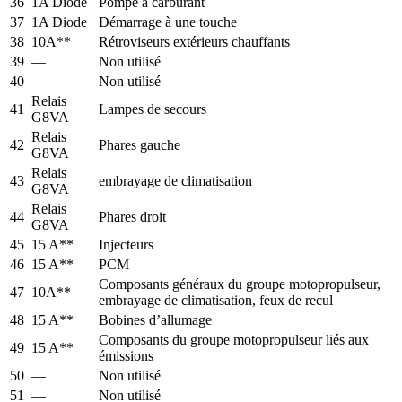
36
1A Diode
Pompe à carburant
37
1A Diode
Démarrage à une touche
38
10A**
Rétroviseurs extérieurs chauffants
39
—
Non utilisé
40
—
Non utilisé
Relais
41
Lampes de secours
G8VA
Relais
42
Phares gauche
G8VA
Relais
43
embrayage de climatisation
G8VA
Relais
44
Phares droit
G8VA
45
15 A**
Injecteurs
46
15 A**
PCM
Composants généraux du groupe motopropulseur,
47
10A**
embrayage de climatisation, feux de recul
48
15 A**
Bobines d’allumage
Composants du groupe motopropulseur liés aux
49
15 A**
émissions
50
—
Non utilisé
51
—
Non utilisé