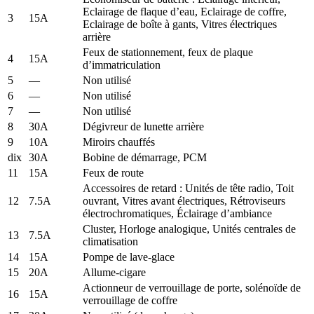
Eclairage de flaque d’eau, Eclairage de coffre,
3
15A
Eclairage de boîte à gants, Vitres électriques
arrière
Feux de stationnement, feux de plaque
4
15A
d’immatriculation
5
—
Non utilisé
6
—
Non utilisé
7
—
Non utilisé
8
30A
Dégivreur de lunette arrière
9
10A
Miroirs chauffés
dix
30A
Bobine de démarrage, PCM
11
15A
Feux de route
Accessoires de retard : Unités de tête radio, Toit
12
7.5A
ouvrant, Vitres avant électriques, Rétroviseurs
électrochromatiques, Éclairage d’ambiance
Cluster, Horloge analogique, Unités centrales de
13
7.5A
climatisation
14
15A
Pompe de lave-glace
15
20A
Allume-cigare
Actionneur de verrouillage de porte, solénoïde de
16
15A
verrouillage de coffre