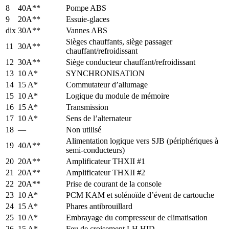
8
40A**
Pompe ABS
9
20A**
Essuie-glaces
dix
30A**
Vannes ABS
Sièges chauffants, siège passager
11
30A**
chauffant/refroidissant
12
30A**
Siège conducteur chauffant/refroidissant
13
10 A*
SYNCHRONISATION
14
15 A*
Commutateur d’allumage
15
10 A*
Logique du module de mémoire
16
15 A*
Transmission
17
10 A*
Sens de l’alternateur
18
—
Non utilisé
Alimentation logique vers SJB (périphériques à
19
40A**
semi-conducteurs)
20
20A**
Amplificateur THXII #1
21
20A**
Amplificateur THXII #2
22
20A**
Prise de courant de la console
23
10 A*
PCM KAM et solénoïde d’évent de cartouche
24
15 A*
Phares antibrouillard
25
10 A*
Embrayage du compresseur de climatisation
26
15 A*
Feu de croisement LH HID