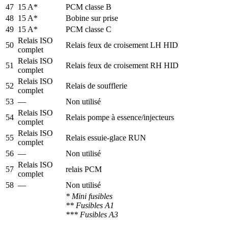
47
15 A*
PCM classe B
48
15 A*
Bobine sur prise
49
15 A*
PCM classe C
Relais ISO
50
Relais feux de croisement LH HID
complet
Relais ISO
51
Relais feux de croisement RH HID
complet
Relais ISO
52
Relais de soufflerie
complet
53
—
Non utilisé
Relais ISO
54
Relais pompe à essence/injecteurs
complet
Relais ISO
55
Relais essuie-glace RUN
complet
56
—
Non utilisé
Relais ISO
57
relais PCM
complet
58
—
Non utilisé
* Mini fusibles
** Fusibles A1
*** Fusibles A3