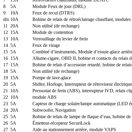
8
5A
Module Feux de jour (DRL)
9
10A
Feux de recul (DTRS)
dix
10A
Bobine de relais de rétroéclairage chauffant, modules
11
20A
Non utilisé (de rechange)
12
15A
Module de contention
13
10A
Verrouillage du levier de frein
14
5A
Feux de virage
15
5A
Combiné d’instruments, Module d’essuie-glace arriè
16
15A
Allume-cigare, OBD II, bobine et contacts du relais 
17
15A
Bobine de relais d’accessoire retardé, bobine de relai
18
5A
Non utilisé (de rechange)
19
15A
Pompe de lave-glace
20
5A
Shifter, Horloge, Interrupteur de rétroviseur électri
21
10A
Pressostat de frein (ABS), interrupteur IVD, relais cli
22
10A
module ABS
23
5A
Capteur de charge solaire/lampe automatique (LED é
24
20A
Subwoofer, Navigation
25
5A
Bobine de relais de lampe de flaque d’eau, bobine de
26
5A
Émetteur-récepteur SecuriLock
27
5A
Aide au stationnement arrière, module VAPS