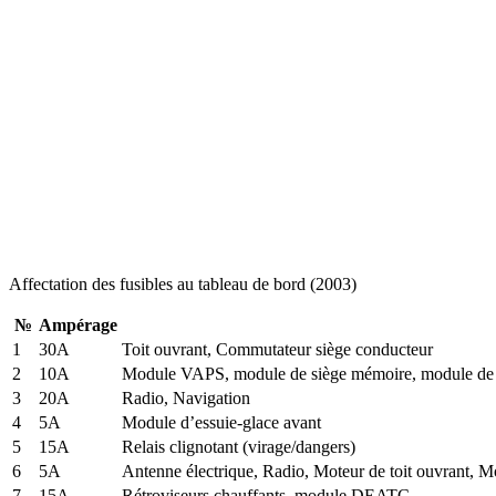
Affectation des fusibles au tableau de bord (2003)
№
Ampérage
1
30A
Toit ouvrant, Commutateur siège conducteur
2
10A
Module VAPS, module de siège mémoire, module de 
3
20A
Radio, Navigation
4
5A
Module d’essuie-glace avant
5
15A
Relais clignotant (virage/dangers)
6
5A
Antenne électrique, Radio, Moteur de toit ouvrant, M
7
15A
Rétroviseurs chauffants, module DEATC