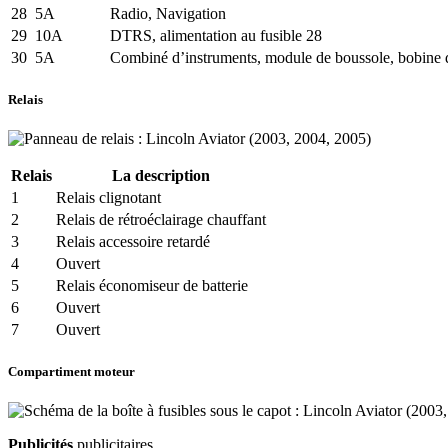
28
5A
Radio, Navigation
29
10A
DTRS, alimentation au fusible 28
30
5A
Combiné d’instruments, module de boussole, bobine de 
Relais
Relais
La description
1
Relais clignotant
2
Relais de rétroéclairage chauffant
3
Relais accessoire retardé
4
Ouvert
5
Relais économiseur de batterie
6
Ouvert
7
Ouvert
Compartiment moteur
Publicités
publicitaires