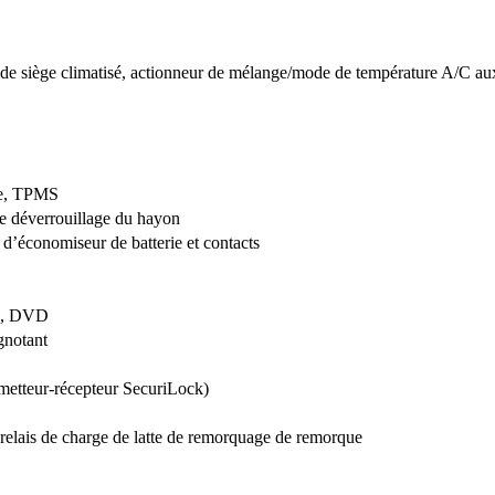
 de siège climatisé, actionneur de mélange/mode de température A/C aux
re, TPMS
de déverrouillage du hayon
s d’économiseur de batterie et contacts
que, DVD
gnotant
metteur-récepteur SecuriLock)
 relais de charge de latte de remorquage de remorque