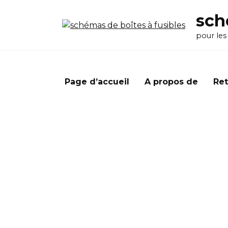
Перейти
sch
к
содержанию
pour les
Page d’accueil
A propos de
Ret