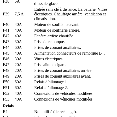
F38
5A
d’essuie-glace.
Entrée sans clé à distance. La batterie. Vitres
F39
7,5 A
électriques. Chauffage arrière, ventilation et
climatisation.
F40
40A
Moteur de soufflante avant.
F41
40A
Moteur de soufflerie arrière.
F42
40A
Fenêtre arrière chauffée.
F43
30A
Prise de remorque.
F44
60A
Prises de courant auxiliaires.
F45
40A
Alimentation connecteurs de remorque B+.
F46
30A
Vitres électriques.
F47
20A
Prise allume cigare.
F48
20A
Prises de courant auxiliaires arrière.
F49
20A
Prises de courant auxiliaires avant.
F50
60A
Relais d’allumage 1
F51
60A
Relais d’allumage 2.
F52
40A
Connexions de véhicules modifiées.
F53
40A
Connexions de véhicules modifiées.
Relais
R1
Non utilisé (de rechange).