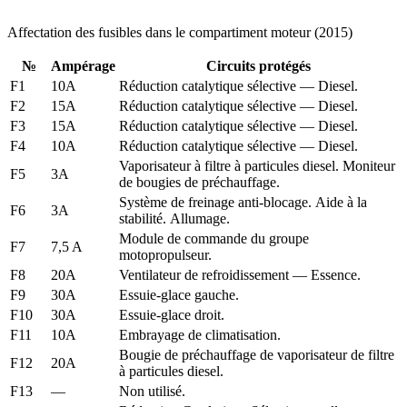
Affectation des fusibles dans le compartiment moteur (2015)
№
Ampérage
Circuits protégés
F1
10A
Réduction catalytique sélective — Diesel.
F2
15A
Réduction catalytique sélective — Diesel.
F3
15A
Réduction catalytique sélective — Diesel.
F4
10A
Réduction catalytique sélective — Diesel.
Vaporisateur à filtre à particules diesel. Moniteur
F5
3A
de bougies de préchauffage.
Système de freinage anti-blocage. Aide à la
F6
3A
stabilité. Allumage.
Module de commande du groupe
F7
7,5 A
motopropulseur.
F8
20A
Ventilateur de refroidissement — Essence.
F9
30A
Essuie-glace gauche.
F10
30A
Essuie-glace droit.
F11
10A
Embrayage de climatisation.
Bougie de préchauffage de vaporisateur de filtre
F12
20A
à particules diesel.
F13
—
Non utilisé.