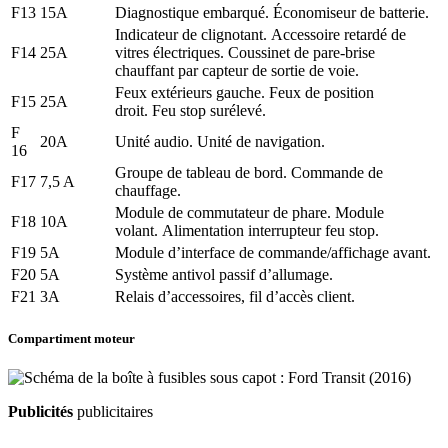
F13
15A
Diagnostique embarqué. Économiseur de batterie.
Indicateur de clignotant. Accessoire retardé de
F14
25A
vitres électriques. Coussinet de pare-brise
chauffant par capteur de sortie de voie.
Feux extérieurs gauche. Feux de position
F15
25A
droit. Feu stop surélevé.
F
20A
Unité audio. Unité de navigation.
16
Groupe de tableau de bord. Commande de
F17
7,5 A
chauffage.
Module de commutateur de phare. Module
F18
10A
volant. Alimentation interrupteur feu stop.
F19
5A
Module d’interface de commande/affichage avant.
F20
5A
Système antivol passif d’allumage.
F21
3A
Relais d’accessoires, fil d’accès client.
Compartiment moteur
Publicités
publicitaires