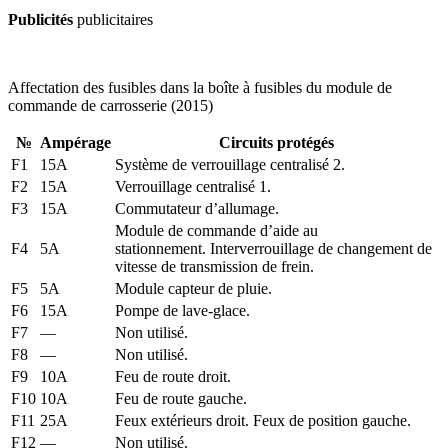
Publicités
publicitaires
Affectation des fusibles dans la boîte à fusibles du module de
commande de carrosserie (2015)
№
Ampérage
Circuits protégés
F1
15A
Système de verrouillage centralisé 2.
F2
15A
Verrouillage centralisé 1.
F3
15A
Commutateur d’allumage.
Module de commande d’aide au
F4
5A
stationnement. Interverrouillage de changement de
vitesse de transmission de frein.
F5
5A
Module capteur de pluie.
F6
15A
Pompe de lave-glace.
F7
—
Non utilisé.
F8
—
Non utilisé.
F9
10A
Feu de route droit.
F10
10A
Feu de route gauche.
F11
25A
Feux extérieurs droit. Feux de position gauche.
F12
—
Non utilisé.