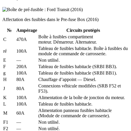
Affectation des fusibles dans le Pre-fuse Box (2016)
№
Ampérage
Circuits protégés
Boîte à fusibles compartiment
C
470A
moteur. Démarreur. Alternateur.
Tableau de fusibles habitacle. Boîte à fusibles du
ré
100A
module de commande de carrosserie.
E
—
Non utilisé.
F
200A
Tableau de fusibles habitacle (SRBI BB3).
g
100A
Tableau de fusibles habitacle (SRBI BB1).
H
80A
Chauffage d’appoint — Diesel.
Connexions véhicule modifiées (SRB F52 et
J
80A
F53).
K
100A
Alimentation de la boîte de jonction du moteur.
L
100A
Tableau de fusibles habitacle.
Alimentation panneau fusibles habitacle
M
60A
(Module de commande de carrosserie).
F1
—
Non utilisé.
F2
—
Non utilisé.