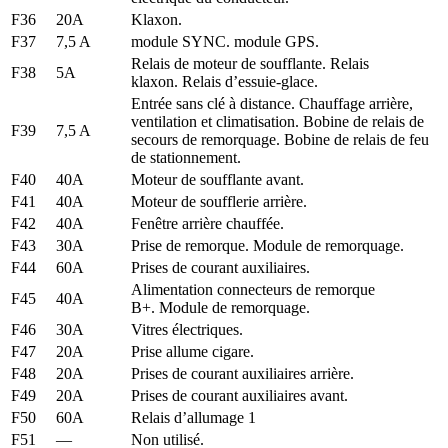
F36
20A
Klaxon.
F37
7,5 A
module SYNC. module GPS.
Relais de moteur de soufflante. Relais
F38
5A
klaxon. Relais d’essuie-glace.
Entrée sans clé à distance. Chauffage arrière,
ventilation et climatisation. Bobine de relais de
F39
7,5 A
secours de remorquage. Bobine de relais de feu
de stationnement.
F40
40A
Moteur de soufflante avant.
F41
40A
Moteur de soufflerie arrière.
F42
40A
Fenêtre arrière chauffée.
F43
30A
Prise de remorque. Module de remorquage.
F44
60A
Prises de courant auxiliaires.
Alimentation connecteurs de remorque
F45
40A
B+. Module de remorquage.
F46
30A
Vitres électriques.
F47
20A
Prise allume cigare.
F48
20A
Prises de courant auxiliaires arrière.
F49
20A
Prises de courant auxiliaires avant.
F50
60A
Relais d’allumage 1
F51
—
Non utilisé.