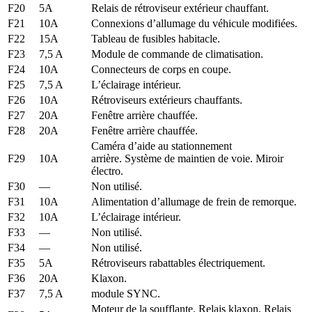
F20
5A
Relais de rétroviseur extérieur chauffant.
F21
10A
Connexions d’allumage du véhicule modifiées.
F22
15A
Tableau de fusibles habitacle.
F23
7,5 A
Module de commande de climatisation.
F24
10A
Connecteurs de corps en coupe.
F25
7,5 A
L’éclairage intérieur.
F26
10A
Rétroviseurs extérieurs chauffants.
F27
20A
Fenêtre arrière chauffée.
F28
20A
Fenêtre arrière chauffée.
Caméra d’aide au stationnement
F29
10A
arrière. Système de maintien de voie. Miroir
électro.
F30
—
Non utilisé.
F31
10A
Alimentation d’allumage de frein de remorque.
F32
10A
L’éclairage intérieur.
F33
—
Non utilisé.
F34
—
Non utilisé.
F35
5A
Rétroviseurs rabattables électriquement.
F36
20A
Klaxon.
F37
7,5 A
module SYNC.
Moteur de la soufflante. Relais klaxon. Relais