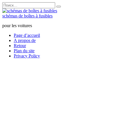
Перейти
Search
к
for:
содержанию
schémas de boîtes à fusibles
pour les voitures
Page d’accueil
A propos de
Retour
Plan du site
Privacy Policy