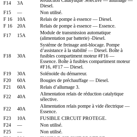
Réduction Catalytique Sélective — allumage —
F14
3A
Diesel.
F15
—
Non utilisé.
F 16
10A
Relais de pompe à essence — Diesel.
F 16
20A
Relais de pompe à essence — Essence.
Module de transmission automatique
F17
15A
(alimentation par batterie) -Diesel.
Système de freinage anti-blocage. Pompe
d’assistance à la stabilité — Diesel. Boîte à
F18
30A
fusibles compartiment moteur #F16 —
Essence. Boîte à fusibles compartiment moteur
#F16, #F17 — Diesel.
F19
30A
Solénoïde du démarreur.
F20
60A
Bougies de préchauffage — Diesel.
F21
60A
Relais d’allumage 3.
Alimentation relais de réduction catalytique
F22
40A
sélective.
Alimentation relais pompe à vide électrique —
F22
40A
Essence.
F23
10A
FUSIBLE CIRCUIT PROTEGE.
F24
—
Non utilisé.
F25
—
Non utilisé.