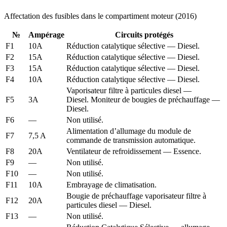
Affectation des fusibles dans le compartiment moteur (2016)
№
Ampérage
Circuits protégés
F1
10A
Réduction catalytique sélective — Diesel.
F2
15A
Réduction catalytique sélective — Diesel.
F3
15A
Réduction catalytique sélective — Diesel.
F4
10A
Réduction catalytique sélective — Diesel.
Vaporisateur filtre à particules diesel —
F5
3A
Diesel. Moniteur de bougies de préchauffage —
Diesel.
F6
—
Non utilisé.
Alimentation d’allumage du module de
F7
7,5 A
commande de transmission automatique.
F8
20A
Ventilateur de refroidissement — Essence.
F9
—
Non utilisé.
F10
—
Non utilisé.
F11
10A
Embrayage de climatisation.
Bougie de préchauffage vaporisateur filtre à
F12
20A
particules diesel — Diesel.
F13
—
Non utilisé.