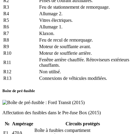
R2
Prises de courant auxiliaires.
R3
Feu de stationnement de remorquage.
R4
Allumage 2.
R5
Vitres électriques.
R6
Allumage 1.
R7
Klaxon.
R8
Feu de recul de remorquage.
R9
Moteur de soufflante avant.
R10
Moteur de soufflerie arrière.
Fenêtre arrière chauffée. Rétroviseurs extérieurs
R11
chauffants.
R12
Non utilisé.
R13
Connexions de véhicules modifiées.
Boîte de pré-fusible
Affectation des fusibles dans le Pre-fuse Box (2015)
№
Ampérage
Circuits protégés
Boîte à fusibles compartiment
F1
470A