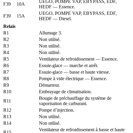
UEGO, POMPE VAP, EBYPASS, EDF,
F39
10A
HEDF — Essence.
UEGO, POMPE VAP, EBYPASS, EDF,
F39
15A
HEDF — Diesel.
Relais
R1
Allumage 3.
R2
Non utilisé.
R3
Non utilisé.
R4
Non utilisé.
R5
Ventilateur de refroidissement — Essence.
R6
Essuie-glace — marche et arrêt.
R7
Essuie-glace — basse et haute vitesse.
R8
Pompe à vide électrique — Essence.
R9
Démarreur.
R10
Embrayage de climatisation.
Bougie de préchauffage du système de
R11
vaporisation de carburant.
R12
Pompe d’injection.
R13
Non utilisé.
R14
Non utilisé.
Ventilateur de refroidissement à basse et haute
R15