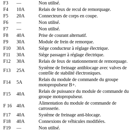
F3
—
Non utilisé.
F4
10A
Relais de feux de recul de remorquage.
F5
20A
Connecteurs de corps en coupe.
F6
—
Non utilisé.
F7
—
Non utilisé.
F8
40A
Prise de courant alternatif.
F9
30A
Module de frein de remorque.
F10
30A
Siège conducteur à réglage électrique.
F11
30A
Siège passager à réglage électrique.
F12
30A
Relais de feux de stationnement de remorquage.
Système de freinage antiblocage avec valves de
F13
25A
contrôle de stabilité électroniques.
Relais du module de commande du groupe
F14
5A
motopropulseur B+.
Relais de puissance du module de commande du
F15
40A
groupe motopropulseur.
Alimentation du module de commande de
F 16
40A
carrosserie.
F17
40A
Système de freinage anti-blocage.
F18
40A
Connexions de véhicules modifiées.
F19
—
Non utilisé.