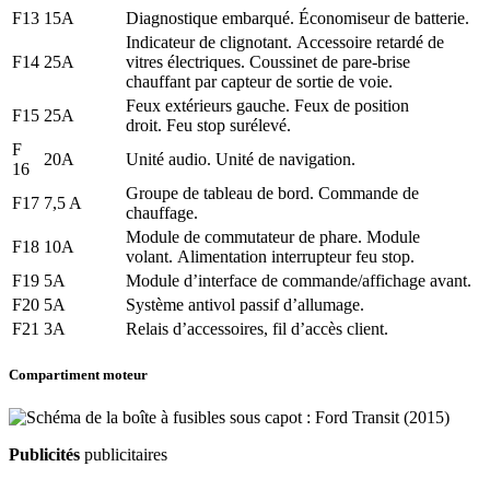
F13
15A
Diagnostique embarqué. Économiseur de batterie.
Indicateur de clignotant. Accessoire retardé de
F14
25A
vitres électriques. Coussinet de pare-brise
chauffant par capteur de sortie de voie.
Feux extérieurs gauche. Feux de position
F15
25A
droit. Feu stop surélevé.
F
20A
Unité audio. Unité de navigation.
16
Groupe de tableau de bord. Commande de
F17
7,5 A
chauffage.
Module de commutateur de phare. Module
F18
10A
volant. Alimentation interrupteur feu stop.
F19
5A
Module d’interface de commande/affichage avant.
F20
5A
Système antivol passif d’allumage.
F21
3A
Relais d’accessoires, fil d’accès client.
Compartiment moteur
Publicités
publicitaires