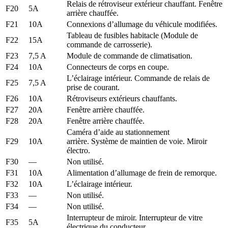
Relais de rétroviseur extérieur chauffant. Fenêtre
F20
5A
arrière chauffée.
F21
10A
Connexions d’allumage du véhicule modifiées.
Tableau de fusibles habitacle (Module de
F22
15A
commande de carrosserie).
F23
7,5 A
Module de commande de climatisation.
F24
10A
Connecteurs de corps en coupe.
L’éclairage intérieur. Commande de relais de
F25
7,5 A
prise de courant.
F26
10A
Rétroviseurs extérieurs chauffants.
F27
20A
Fenêtre arrière chauffée.
F28
20A
Fenêtre arrière chauffée.
Caméra d’aide au stationnement
F29
10A
arrière. Système de maintien de voie. Miroir
électro.
F30
—
Non utilisé.
F31
10A
Alimentation d’allumage de frein de remorque.
F32
10A
L’éclairage intérieur.
F33
—
Non utilisé.
F34
—
Non utilisé.
Interrupteur de miroir. Interrupteur de vitre
F35
5A
électrique du conducteur.