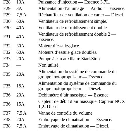
F28
10A
Puissance d’injection — Essence 3.7L.
F29
3A
Alimentation d’allumage — Audio — Essence.
F29
7,5 A
Réchauffeur de ventilation de carter — Diesel.
F30
60A
Ventilateur de refroidissement simple.
F30
40A
Ventilateur de refroidissement double.
Ventilateur de refroidissement double 2 —
F31
40A
Essence.
F32
30A
Moteur d’essuie-glace.
F32
60A
Moteurs d’essuie-glace doubles.
F33
20A
Pompe à eau auxiliaire Start-Stop.
F34
—
Non utilisé.
Alimentation du système de commande du
F35
20A
groupe motopropulseur — Essence.
Alimentation du système de commande du
F35
15A
groupe motopropulseur — Diesel.
F36
20A
Débitmètre d’air massique — Essence.
Capteur de débit d’air massique. Capteur NOX
F36
15A
1,2- Diesel.
F37
7,5 A
Vanne de contrôle du volume.
F38
20A
Embrayage de climatisation — Essence.
F38
7,5 A
Embrayage de climatisation — Diesel.