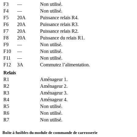
F3
—
Non utilisé.
F4
—
Non utilisé.
F5
20A
Puissance relais R4.
F6
20A
Puissance relais R3.
F7
20A
Puissance relais R2.
F8
20A
Puissance du relais R1.
F9
—
Non utilisé.
F10
—
Non utilisé.
F11
—
Non utilisé.
F12
3A
Commutez l’alimentation.
Relais
R1
Aménageur 1.
R2
Aménageur 2.
R3
Aménageur 3.
R4
Aménageur 4.
R5
Non utilisé.
R6
Non utilisé.
R7
Non utilisé.
Boîte à fusibles du module de commande de carrosserie