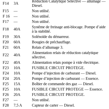
Réduction Catalytique Sélective — allumage —
F14
3A
Diesel.
F15
—
Non utilisé.
F 16
—
Non utilisé.
F17
—
Non utilisé.
Système de freinage anti-blocage. Pompe d’aide
F18
40A
à la stabilité.
F19
30A
Solénoïde du démarreur.
F20
60A
Bougies de préchauffage.
F21
60A
Relais d’allumage 3.
Alimentation relais de réduction catalytique
F22
40A
sélective.
F22
40A
Alimentation relais pompe à vide électrique.
F23
10A
FUSIBLE CIRCUIT PROTEGE.
F24
10A
Pompe d’injection de carburant — Diesel.
F24
20A
Pompe d’injection de carburant — Essence.
F25
15A
Boîtier de commande des gaz — Diesel.
F25
10A
FUSIBLE CIRCUIT PROTEGE — Essence.
F26
20A
FUSIBLE CIRCUIT PROTEGE.
F27
—
Non utilisé.
F28
7,5 A
Capteur de carter — Diesel.