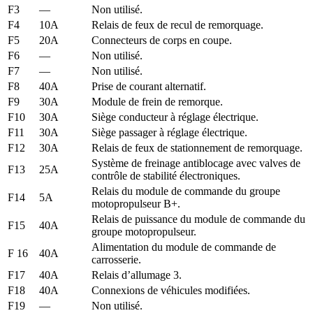
F3
—
Non utilisé.
F4
10A
Relais de feux de recul de remorquage.
F5
20A
Connecteurs de corps en coupe.
F6
—
Non utilisé.
F7
—
Non utilisé.
F8
40A
Prise de courant alternatif.
F9
30A
Module de frein de remorque.
F10
30A
Siège conducteur à réglage électrique.
F11
30A
Siège passager à réglage électrique.
F12
30A
Relais de feux de stationnement de remorquage.
Système de freinage antiblocage avec valves de
F13
25A
contrôle de stabilité électroniques.
Relais du module de commande du groupe
F14
5A
motopropulseur B+.
Relais de puissance du module de commande du
F15
40A
groupe motopropulseur.
Alimentation du module de commande de
F 16
40A
carrosserie.
F17
40A
Relais d’allumage 3.
F18
40A
Connexions de véhicules modifiées.
F19
—
Non utilisé.