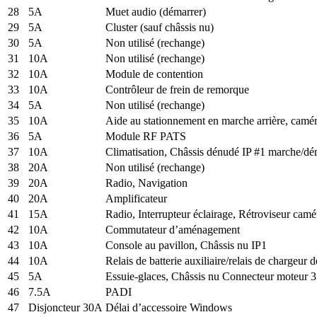
28
5A
Muet audio (démarrer)
29
5A
Cluster (sauf châssis nu)
30
5A
Non utilisé (rechange)
31
10A
Non utilisé (rechange)
32
10A
Module de contention
33
10A
Contrôleur de frein de remorque
34
5A
Non utilisé (rechange)
35
10A
Aide au stationnement en marche arrière, camé
36
5A
Module RF PATS
37
10A
Climatisation, Châssis dénudé IP #1 marche/d
38
20A
Non utilisé (rechange)
39
20A
Radio, Navigation
40
20A
Amplificateur
41
15A
Radio, Interrupteur éclairage, Rétroviseur camé
42
10A
Commutateur d’aménagement
43
10A
Console au pavillon, Châssis nu IP1
44
10A
Relais de batterie auxiliaire/relais de chargeur 
45
5A
Essuie-glaces, Châssis nu Connecteur moteur 3
46
7.5A
PADI
47
Disjoncteur 30A
Délai d’accessoire Windows