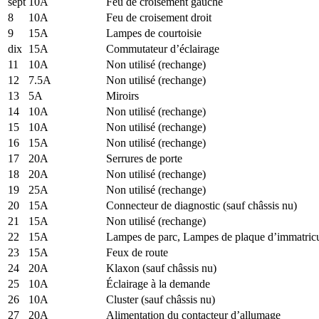
sept
10A
Feu de croisement gauche
8
10A
Feu de croisement droit
9
15A
Lampes de courtoisie
dix
15A
Commutateur d’éclairage
11
10A
Non utilisé (rechange)
12
7.5A
Non utilisé (rechange)
13
5A
Miroirs
14
10A
Non utilisé (rechange)
15
10A
Non utilisé (rechange)
16
15A
Non utilisé (rechange)
17
20A
Serrures de porte
18
20A
Non utilisé (rechange)
19
25A
Non utilisé (rechange)
20
15A
Connecteur de diagnostic (sauf châssis nu)
21
15A
Non utilisé (rechange)
22
15A
Lampes de parc, Lampes de plaque d’immatricu
23
15A
Feux de route
24
20A
Klaxon (sauf châssis nu)
25
10A
Éclairage à la demande
26
10A
Cluster (sauf châssis nu)
27
20A
Alimentation du contacteur d’allumage