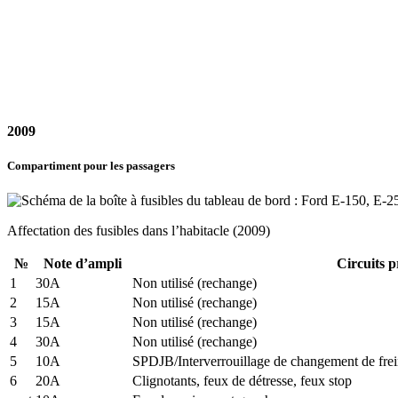
2009
Compartiment pour les passagers
Affectation des fusibles dans l’habitacle (2009)
№
Note d’ampli
Circuits p
1
30A
Non utilisé (rechange)
2
15A
Non utilisé (rechange)
3
15A
Non utilisé (rechange)
4
30A
Non utilisé (rechange)
5
10A
SPDJB/Interverrouillage de changement de fre
6
20A
Clignotants, feux de détresse, feux stop