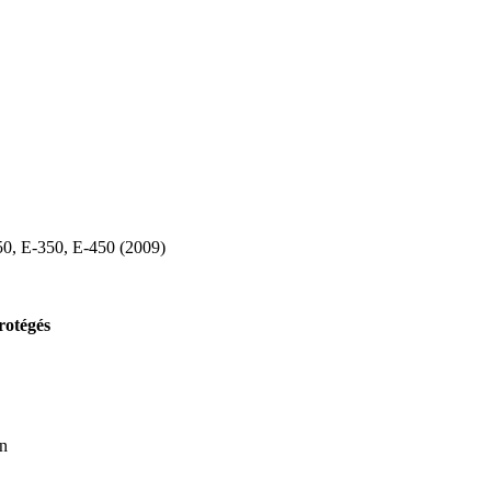
rotégés
in