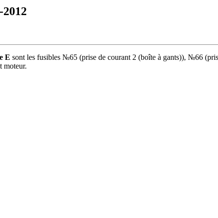
9-2012
ie E
sont les fusibles №65 (prise de courant 2 (boîte à gants)), №66 (pri
t moteur.