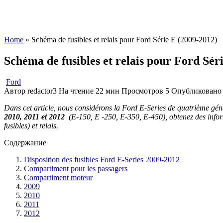
Home
»
Schéma de fusibles et relais pour Ford Série E (2009-2012)
Schéma de fusibles et relais pour Ford Sér
Ford
Автор
redactor3
На чтение
22 мин
Просмотров
5
Опубликовано
Dans cet article, nous considérons la Ford E-Series de quatrième géné
2010, 2011 et 2012
(E-150, E -250, E-350, E-450), obtenez des informa
fusibles) et relais.
Содержание
Disposition des fusibles Ford E-Series 2009-2012
Compartiment pour les passagers
Compartiment moteur
2009
2010
2011
2012