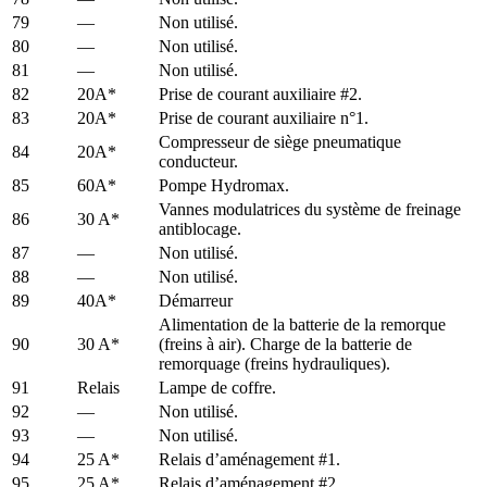
79
—
Non utilisé.
80
—
Non utilisé.
81
—
Non utilisé.
82
20A*
Prise de courant auxiliaire #2.
83
20A*
Prise de courant auxiliaire n°1.
Compresseur de siège pneumatique
84
20A*
conducteur.
85
60A*
Pompe Hydromax.
Vannes modulatrices du système de freinage
86
30 A*
antiblocage.
87
—
Non utilisé.
88
—
Non utilisé.
89
40A*
Démarreur
Alimentation de la batterie de la remorque
90
30 A*
(freins à air). Charge de la batterie de
remorquage (freins hydrauliques).
91
Relais
Lampe de coffre.
92
—
Non utilisé.
93
—
Non utilisé.
94
25 A*
Relais d’aménagement #1.
95
25 A*
Relais d’aménagement #2.