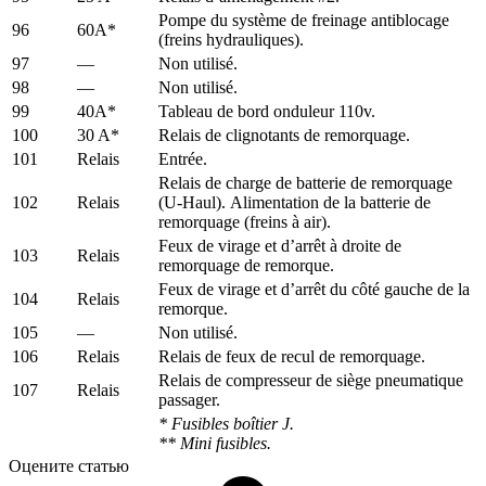
Pompe du système de freinage antiblocage
96
60A*
(freins hydrauliques).
97
—
Non utilisé.
98
—
Non utilisé.
99
40A*
Tableau de bord onduleur 110v.
100
30 A*
Relais de clignotants de remorquage.
101
Relais
Entrée.
Relais de charge de batterie de remorquage
102
Relais
(U-Haul). Alimentation de la batterie de
remorquage (freins à air).
Feux de virage et d’arrêt à droite de
103
Relais
remorquage de remorque.
Feux de virage et d’arrêt du côté gauche de la
104
Relais
remorque.
105
—
Non utilisé.
106
Relais
Relais de feux de recul de remorquage.
Relais de compresseur de siège pneumatique
107
Relais
passager.
* Fusibles boîtier J.
** Mini fusibles.
Оцените статью