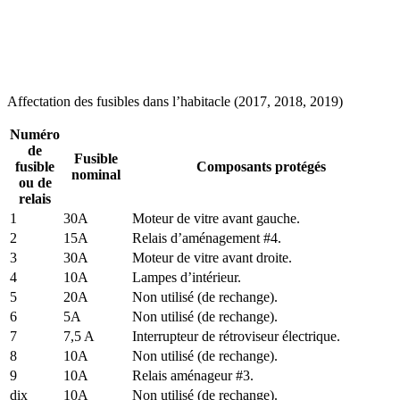
Affectation des fusibles dans l’habitacle (2017, 2018, 2019)
Numéro
de
Fusible
fusible
Composants protégés
nominal
ou de
relais
1
30A
Moteur de vitre avant gauche.
2
15A
Relais d’aménagement #4.
3
30A
Moteur de vitre avant droite.
4
10A
Lampes d’intérieur.
5
20A
Non utilisé (de rechange).
6
5A
Non utilisé (de rechange).
7
7,5 A
Interrupteur de rétroviseur électrique.
8
10A
Non utilisé (de rechange).
9
10A
Relais aménageur #3.
dix
10A
Non utilisé (de rechange).