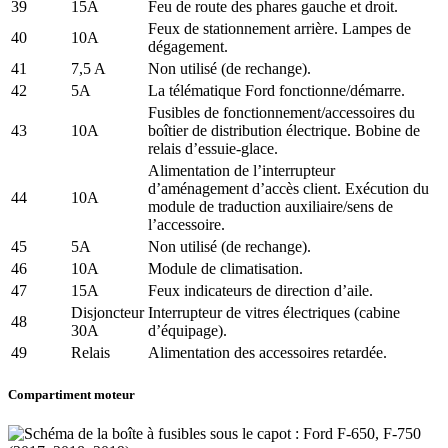
39
15A
Feu de route des phares gauche et droit.
Feux de stationnement arrière. Lampes de
40
10A
dégagement.
41
7,5 A
Non utilisé (de rechange).
42
5A
La télématique Ford fonctionne/démarre.
Fusibles de fonctionnement/accessoires du
43
10A
boîtier de distribution électrique. Bobine de
relais d’essuie-glace.
Alimentation de l’interrupteur
d’aménagement d’accès client. Exécution du
44
10A
module de traduction auxiliaire/sens de
l’accessoire.
45
5A
Non utilisé (de rechange).
46
10A
Module de climatisation.
47
15A
Feux indicateurs de direction d’aile.
Disjoncteur
Interrupteur de vitres électriques (cabine
48
30A
d’équipage).
49
Relais
Alimentation des accessoires retardée.
Compartiment moteur