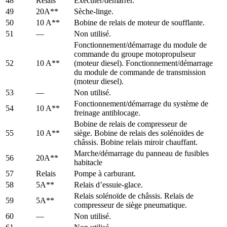
48
Relais
Exécuter/démarrer.
49
20A**
Sèche-linge.
50
10 A**
Bobine de relais de moteur de soufflante.
51
—
Non utilisé.
Fonctionnement/démarrage du module de
commande du groupe motopropulseur
52
10 A**
(moteur diesel). Fonctionnement/démarrage
du module de commande de transmission
(moteur diesel).
53
—
Non utilisé.
Fonctionnement/démarrage du système de
54
10 A**
freinage antiblocage.
Bobine de relais de compresseur de
55
10 A**
siège. Bobine de relais des solénoïdes de
châssis. Bobine relais miroir chauffant.
Marche/démarrage du panneau de fusibles
56
20A**
habitacle
57
Relais
Pompe à carburant.
58
5A**
Relais d’essuie-glace.
Relais solénoïde de châssis. Relais de
59
5A**
compresseur de siège pneumatique.
60
—
Non utilisé.