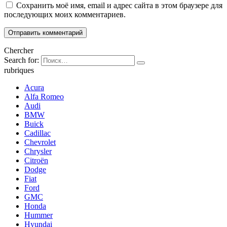
Сохранить моё имя, email и адрес сайта в этом браузере для
последующих моих комментариев.
Chercher
Search for:
rubriques
Acura
Alfa Romeo
Audi
BMW
Buick
Cadillac
Chevrolet
Chrysler
Citroën
Dodge
Fiat
Ford
GMC
Honda
Hummer
Hyundai