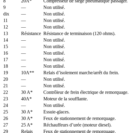
8
20A*
Compresseur de siège pneumatique passager.
9
—
Non utilisé.
dix
—
Non utilisé.
11
—
Non utilisé.
12
—
Non utilisé.
13
Résistance
Résistance de terminaison (120 ohms).
14
—
Non utilisé.
15
—
Non utilisé.
16
—
Non utilisé.
17
—
Non utilisé.
18
—
Non utilisé.
19
10A**
Relais d’isolement marche/arrêt du frein.
20
—
Non utilisé.
21
—
Non utilisé.
22
30 A*
Contrôleur de frein électrique de remorquage.
23
40A*
Moteur de la soufflante.
24
—
Non utilisé.
25
30 A*
Essuie-glaces.
26
30 A*
Feux de stationnement de remorquage.
27
25 A*
Réchauffeurs d’urée (moteur diesel).
29
Relais
Feux de stationnement de remorquage.