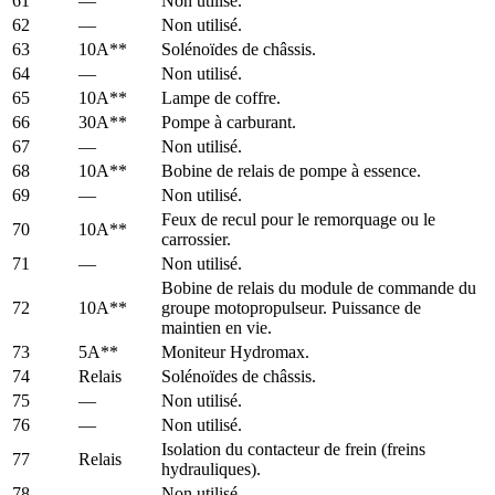
61
—
Non utilisé.
62
—
Non utilisé.
63
10A**
Solénoïdes de châssis.
64
—
Non utilisé.
65
10A**
Lampe de coffre.
66
30A**
Pompe à carburant.
67
—
Non utilisé.
68
10A**
Bobine de relais de pompe à essence.
69
—
Non utilisé.
Feux de recul pour le remorquage ou le
70
10A**
carrossier.
71
—
Non utilisé.
Bobine de relais du module de commande du
72
10A**
groupe motopropulseur. Puissance de
maintien en vie.
73
5A**
Moniteur Hydromax.
74
Relais
Solénoïdes de châssis.
75
—
Non utilisé.
76
—
Non utilisé.
Isolation du contacteur de frein (freins
77
Relais
hydrauliques).
78
—
Non utilisé.