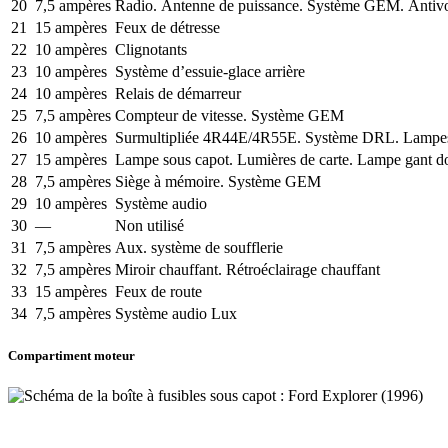
20
7,5 ampères
Radio. Antenne de puissance. Système GEM. Antivol
21
15 ampères
Feux de détresse
22
10 ampères
Clignotants
23
10 ampères
Système d’essuie-glace arrière
24
10 ampères
Relais de démarreur
25
7,5 ampères
Compteur de vitesse. Système GEM
26
10 ampères
Surmultipliée 4R44E/4R55E. Système DRL. Lampes de
27
15 ampères
Lampe sous capot. Lumières de carte. Lampe gant do
28
7,5 ampères
Siège à mémoire. Système GEM
29
10 ampères
Système audio
30
—
Non utilisé
31
7,5 ampères
Aux. système de soufflerie
32
7,5 ampères
Miroir chauffant. Rétroéclairage chauffant
33
15 ampères
Feux de route
34
7,5 ampères
Système audio Lux
Compartiment moteur