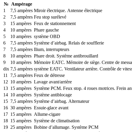
№
Ampérage
1
7,5 ampères
Miroir électrique. Antenne électrique
2
7,5 ampères
Feu stop surélevé
3
15 ampères
Feux de stationnement
4
10 ampères
Phare gauche
5
10 ampères
système OBD
6
7,5 ampères
Système d’airbag. Relais de soufflerie
7
7,5 ampères
Ilium, interrupteurs
8
10 ampères
Phare droit. Système antibrouillard
9
10 ampères
Mémoire EATC. Mémoire de siège. Centre de message
dix
7,5 ampères
système EATC. Ventilateur arrière. Contrôle de vite
11
7,5 ampères
Feux de détresse
12
10 ampères
Lavage avant/arrière
13
15 ampères
Système PCM. Feux stop. 4 roues motrices. Frein an
14
10 ampères
Système antiblocage
15
7,5 ampères
Système d’airbag. Alternateur
16
30 ampères
Essuie-glace avant
17
15 ampères
Allume-cigare
18
15 ampères
Système de climatisation
19
25 ampères
Bobine d’allumage. Système PCM