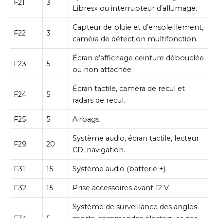
F21
3
Libres» ou interrupteur d’allumage.
Capteur de pluie et d’ensoleillement,
F22
3
caméra de détection multifonction.
Écran d’affichage ceinture débouclée
F23
5
ou non attachée.
Écran tactile, caméra de recul et
F24
5
radars de recul.
F25
5
Airbags.
Système audio, écran tactile, lecteur
F29
20
CD, navigation.
F31
15
Système audio (batterie +).
F32
15
Prise accessoires avant 12 V.
Système de surveillance des angles