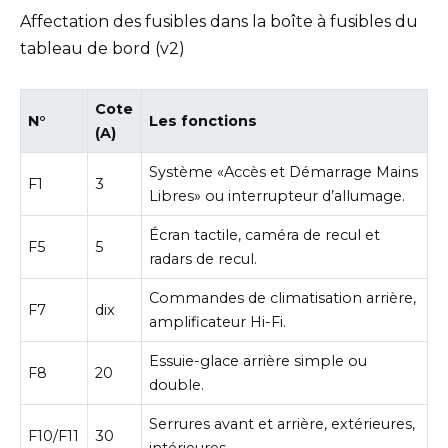
Affectation des fusibles dans la boîte à fusibles du
tableau de bord (v2)
Cote
N°
Les fonctions
(A)
Système «Accès et Démarrage Mains
F1
3
Libres» ou interrupteur d’allumage.
Écran tactile, caméra de recul et
F5
5
radars de recul.
Commandes de climatisation arrière,
F7
dix
amplificateur Hi-Fi.
Essuie-glace arrière simple ou
F8
20
double.
Serrures avant et arrière, extérieures,
F10/F11
30
intérieures.