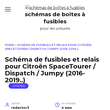
Перейти
к
schémas de boîtes à
содержанию
fusibles
pour les voitures
HOME
»
SCHÉMA DE FUSIBLES ET RELAIS POUR CITROËN
SPACETOURER / DISPATCH / JUMPY (2016-2019..)
Schéma de fusibles et relais
pour Citroën SpaceTourer /
Dispatch / Jumpy (2016-
2019..)
CITROËN
АВТОР
НА ЧТЕНИЕ
redactor3
4 мин