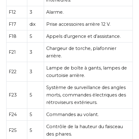
F12
3
Alarme.
F17
dix
Prise accessoires arrière 12 V.
F18
5
Appels d’urgence et d’assistance.
Chargeur de torche, plafonnier
F21
3
arrière.
Lampe de boîte à gants, lampes de
F22
3
courtoisie arrière.
Système de surveillance des angles
F23
5
morts, commandes électriques des
rétroviseurs extérieurs.
F24
5
Commandes au volant.
Contrôle de la hauteur du faisceau
F25
5
des phares.