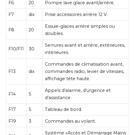
F6
20
Pompe lave glace avant/arrière.
F7
dix
Prise accessoires arrière 12 V.
Essuie-glaces arrière simples ou
F8
20
doubles.
Serrures avant et arrière, extérieures,
F10/F11
30
intérieures.
Commandes de climatisation avant,
F13
dix
commandes radio, levier de vitesses,
affichage tête haute.
Appels d’alarme, d’urgence et
F14
5
d’assistance.
F17
5
Tableau de bord.
F19
3
Commandes au volant.
Système «Accès et Démarrage Mains