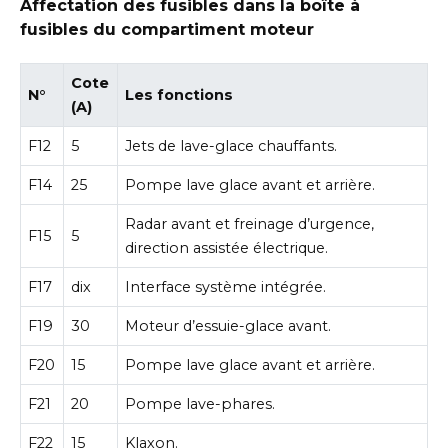
Affectation des fusibles dans la boîte à
fusibles du compartiment moteur
Cote
N°
Les fonctions
(A)
F12
5
Jets de lave-glace chauffants.
F14
25
Pompe lave glace avant et arrière.
Radar avant et freinage d’urgence,
F15
5
direction assistée électrique.
F17
dix
Interface système intégrée.
F19
30
Moteur d’essuie-glace avant.
F20
15
Pompe lave glace avant et arrière.
F21
20
Pompe lave-phares.
F22
15
Klaxon.