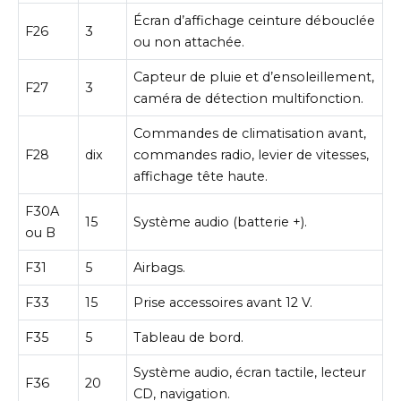
Écran d’affichage ceinture débouclée
F26
3
ou non attachée.
Capteur de pluie et d’ensoleillement,
F27
3
caméra de détection multifonction.
Commandes de climatisation avant,
F28
dix
commandes radio, levier de vitesses,
affichage tête haute.
F30A
15
Système audio (batterie +).
ou B
F31
5
Airbags.
F33
15
Prise accessoires avant 12 V.
F35
5
Tableau de bord.
Système audio, écran tactile, lecteur
F36
20
CD, navigation.