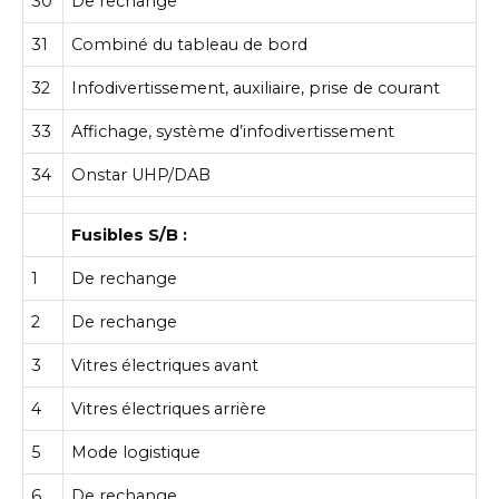
30
De rechange
31
Combiné du tableau de bord
32
Infodivertissement, auxiliaire, prise de courant
33
Affichage, système d’infodivertissement
34
Onstar UHP/DAB
Fusibles S/B :
1
De rechange
2
De rechange
3
Vitres électriques avant
4
Vitres électriques arrière
5
Mode logistique
6
De rechange