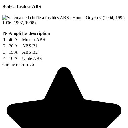
Boîte à fusibles ABS
№
Ampli
La description
1
40 A
Moteur ABS
2
20 A
ABS B1
3
15 A
ABS B2
4
10 A
Unité ABS
Оцените статью