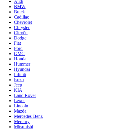
Audi
BMW
Buick
Cadillac
Chevrolet
Chrysler
Citroën
Dodge
Fiat
Ford
GMC
Honda
Hummer
Hyundai
Infiniti
Isuzu
Jeep
KIA
Land Rover
Lexus
Lincoln
Mazda
Mercedes-Benz
Mercury
Mitsubishi