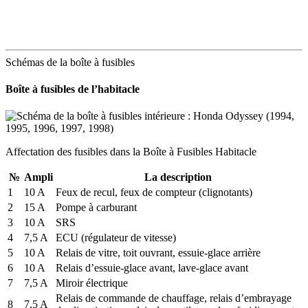
Schémas de la boîte à fusibles
Boîte à fusibles de l’habitacle
Affectation des fusibles dans la Boîte à Fusibles Habitacle
№
Ampli
La description
1
10 A
Feux de recul, feux de compteur (clignotants)
2
15 A
Pompe à carburant
3
10 A
SRS
4
7,5 A
ECU (régulateur de vitesse)
5
10 A
Relais de vitre, toit ouvrant, essuie-glace arrière
6
10 A
Relais d’essuie-glace avant, lave-glace avant
7
7,5 A
Miroir électrique
Relais de commande de chauffage, relais d’embrayage
8
7,5 A