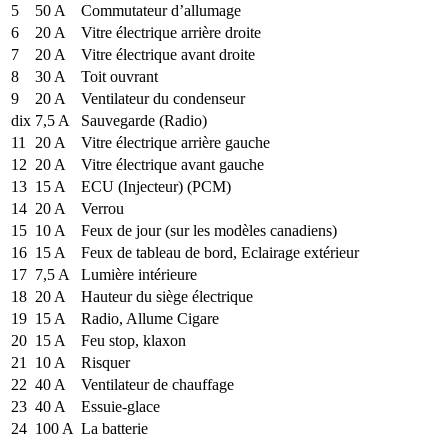
5
50 A
Commutateur d’allumage
6
20 A
Vitre électrique arrière droite
7
20 A
Vitre électrique avant droite
8
30 A
Toit ouvrant
9
20 A
Ventilateur du condenseur
dix
7,5 A
Sauvegarde (Radio)
11
20 A
Vitre électrique arrière gauche
12
20 A
Vitre électrique avant gauche
13
15 A
ECU (Injecteur) (PCM)
14
20 A
Verrou
15
10 A
Feux de jour (sur les modèles canadiens)
16
15 A
Feux de tableau de bord, Eclairage extérieur
17
7,5 A
Lumière intérieure
18
20 A
Hauteur du siège électrique
19
15 A
Radio, Allume Cigare
20
15 A
Feu stop, klaxon
21
10 A
Risquer
22
40 A
Ventilateur de chauffage
23
40 A
Essuie-glace
24
100 A
La batterie