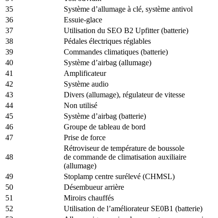
35
Système d’allumage à clé, système antivol
36
Essuie-glace
37
Utilisation du SEO B2 Upfitter (batterie)
38
Pédales électriques réglables
39
Commandes climatiques (batterie)
40
Système d’airbag (allumage)
41
Amplificateur
42
Système audio
43
Divers (allumage), régulateur de vitesse
44
Non utilisé
45
Système d’airbag (batterie)
46
Groupe de tableau de bord
47
Prise de force
Rétroviseur de température de boussole
48
de commande de climatisation auxiliaire
(allumage)
49
Stoplamp centre surélevé (CHMSL)
50
Désembueur arrière
51
Miroirs chauffés
52
Utilisation de l’améliorateur SE0B1 (batterie)