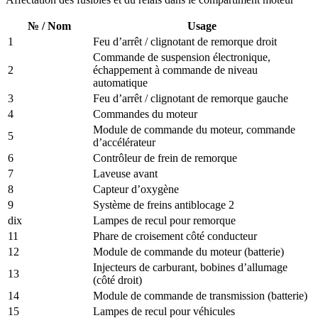
№ / Nom
Usage
1
Feu d’arrêt / clignotant de remorque droit
Commande de suspension électronique,
2
échappement à commande de niveau
automatique
3
Feu d’arrêt / clignotant de remorque gauche
4
Commandes du moteur
Module de commande du moteur, commande
5
d’accélérateur
6
Contrôleur de frein de remorque
7
Laveuse avant
8
Capteur d’oxygène
9
Système de freins antiblocage 2
dix
Lampes de recul pour remorque
11
Phare de croisement côté conducteur
12
Module de commande du moteur (batterie)
Injecteurs de carburant, bobines d’allumage
13
(côté droit)
14
Module de commande de transmission (batterie)
15
Lampes de recul pour véhicules