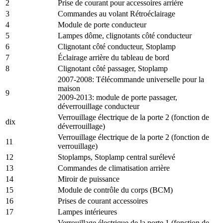
2
Prise de courant pour accessoires arrière
3
Commandes au volant Rétroéclairage
4
Module de porte conducteur
5
Lampes dôme, clignotants côté conducteur
6
Clignotant côté conducteur, Stoplamp
7
Éclairage arrière du tableau de bord
8
Clignotant côté passager, Stoplamp
2007-2008: Télécommande universelle pour la
maison
9
2009-2013: module de porte passager,
déverrouillage conducteur
Verrouillage électrique de la porte 2 (fonction de
dix
déverrouillage)
Verrouillage électrique de la porte 2 (fonction de
11
verrouillage)
12
Stoplamps, Stoplamp central surélevé
13
Commandes de climatisation arrière
14
Miroir de puissance
15
Module de contrôle du corps (BCM)
16
Prises de courant accessoires
17
Lampes intérieures
Verrouillage électrique de la porte 1 (fonction de