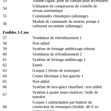
53
Allume-cigare, prise de courant pour accessoires
Utilisation du compresseur de contrôle de
54
niveau automatique
55
Commandes climatiques (allumage)
Module de commande du moteur, pompe à
56
carburant secondaire (allumage)
Fusibles J-Case
57
Ventilateur de refroidissement 1
58
Non utilisé
59
Système de freinage antiblocage robuste
60
Ventilateur de refroidissement 2
61
Système de freinage antiblocage 1
62
Entrée
63
Goujon 2 (freins de remorque)
64
Centre électrique à bus gauche 1
65
Non utilisé
66
Système de lave-glace chauffant / non utilisé
Système à quatre roues motrices / boîte de
67
transfert
Goujon 1 (alimentation par batterie du
68
connecteur de remorque) (fusible -40 A en