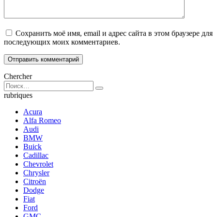
Сохранить моё имя, email и адрес сайта в этом браузере для
последующих моих комментариев.
Chercher
Search
for:
rubriques
Acura
Alfa Romeo
Audi
BMW
Buick
Cadillac
Chevrolet
Chrysler
Citroën
Dodge
Fiat
Ford
GMC