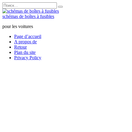
Перейти
Search
к
for:
содержанию
schémas de boîtes à fusibles
pour les voitures
Page d’accueil
A propos de
Retour
Plan du site
Privacy Policy