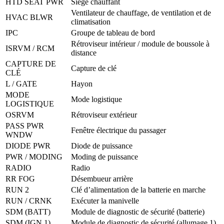
HTD SEAT PWR
Siège chauffant
Ventilateur de chauffage, de ventilation et de
HVAC BLWR
climatisation
IPC
Groupe de tableau de bord
Rétroviseur intérieur / module de boussole à
ISRVM / RCM
distance
CAPTURE DE
Capture de clé
CLÉ
L / GATE
Hayon
MODE
Mode logistique
LOGISTIQUE
OSRVM
Rétroviseur extérieur
PASS PWR
Fenêtre électrique du passager
WNDW
DIODE PWR
Diode de puissance
PWR / MODING
Moding de puissance
RADIO
Radio
RR FOG
Désembueur arrière
RUN 2
Clé d’alimentation de la batterie en marche
RUN / CRNK
Exécuter la manivelle
SDM (BATT)
Module de diagnostic de sécurité (batterie)
SDM (IGN 1)
Module de diagnostic de sécurité (allumage 1)