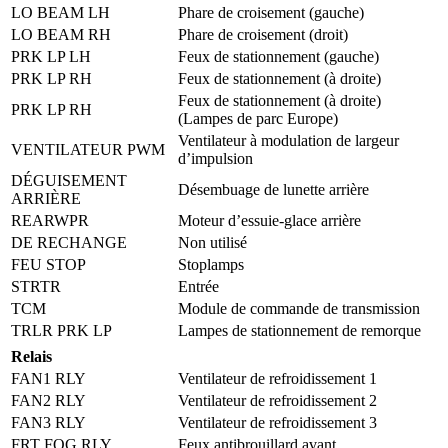
LO BEAM LH
Phare de croisement (gauche)
LO BEAM RH
Phare de croisement (droit)
PRK LP LH
Feux de stationnement (gauche)
PRK LP RH
Feux de stationnement (à droite)
Feux de stationnement (à droite)
PRK LP RH
(Lampes de parc Europe)
Ventilateur à modulation de largeur
VENTILATEUR PWM
d’impulsion
DÉGUISEMENT
Désembuage de lunette arrière
ARRIÈRE
REARWPR
Moteur d’essuie-glace arrière
DE RECHANGE
Non utilisé
FEU STOP
Stoplamps
STRTR
Entrée
TCM
Module de commande de transmission
TRLR PRK LP
Lampes de stationnement de remorque
Relais
FAN1 RLY
Ventilateur de refroidissement 1
FAN2 RLY
Ventilateur de refroidissement 2
FAN3 RLY
Ventilateur de refroidissement 3
FRT FOG RLY
Feux antibrouillard avant