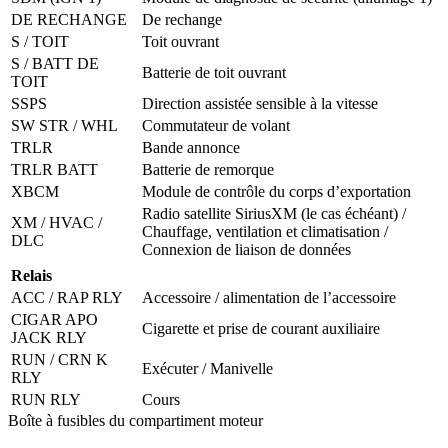
DE RECHANGE
De rechange
S / TOIT
Toit ouvrant
S / BATT DE
Batterie de toit ouvrant
TOIT
SSPS
Direction assistée sensible à la vitesse
SW STR / WHL
Commutateur de volant
TRLR
Bande annonce
TRLR BATT
Batterie de remorque
XBCM
Module de contrôle du corps d’exportation
Radio satellite SiriusXM (le cas échéant) /
XM / HVAC /
Chauffage, ventilation et climatisation /
DLC
Connexion de liaison de données
Relais
ACC / RAP RLY
Accessoire / alimentation de l’accessoire
CIGAR APO
Cigarette et prise de courant auxiliaire
JACK RLY
RUN / CRN K
Exécuter / Manivelle
RLY
RUN RLY
Cours
Boîte à fusibles du compartiment moteur