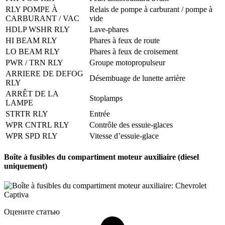
RLY POMPE À
Relais de pompe à carburant / pompe à
CARBURANT / VAC
vide
HDLP WSHR RLY
Lave-phares
HI BEAM RLY
Phares à feux de route
LO BEAM RLY
Phares à feux de croisement
PWR / TRN RLY
Groupe motopropulseur
ARRIERE DE DEFOG
Désembuage de lunette arrière
RLY
ARRÊT DE LA
Stoplamps
LAMPE
STRTR RLY
Entrée
WPR CNTRL RLY
Contrôle des essuie-glaces
WPR SPD RLY
Vitesse d’essuie-glace
Boîte à fusibles du compartiment moteur auxiliaire (diesel
uniquement)
Оцените статью