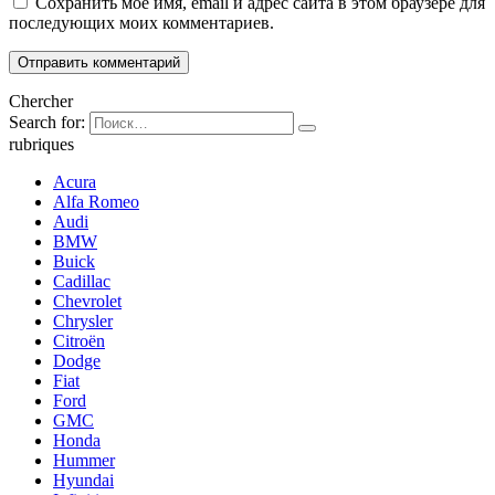
Сохранить моё имя, email и адрес сайта в этом браузере для
последующих моих комментариев.
Chercher
Search for:
rubriques
Acura
Alfa Romeo
Audi
BMW
Buick
Cadillac
Chevrolet
Chrysler
Citroën
Dodge
Fiat
Ford
GMC
Honda
Hummer
Hyundai