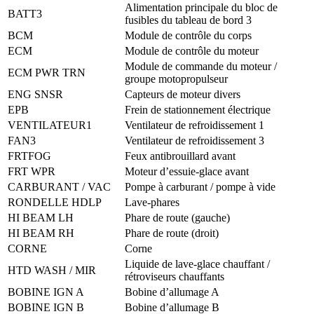
Alimentation principale du bloc de
BATT3
fusibles du tableau de bord 3
BCM
Module de contrôle du corps
ECM
Module de contrôle du moteur
Module de commande du moteur /
ECM PWR TRN
groupe motopropulseur
ENG SNSR
Capteurs de moteur divers
EPB
Frein de stationnement électrique
VENTILATEUR1
Ventilateur de refroidissement 1
FAN3
Ventilateur de refroidissement 3
FRTFOG
Feux antibrouillard avant
FRT WPR
Moteur d’essuie-glace avant
CARBURANT / VAC
Pompe à carburant / pompe à vide
RONDELLE HDLP
Lave-phares
HI BEAM LH
Phare de route (gauche)
HI BEAM RH
Phare de route (droit)
CORNE
Corne
Liquide de lave-glace chauffant /
HTD WASH / MIR
rétroviseurs chauffants
BOBINE IGN A
Bobine d’allumage A
BOBINE IGN B
Bobine d’allumage B